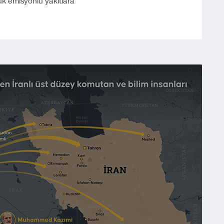
ük emisyonlu yakıtlara