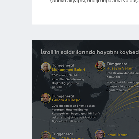
şebeke altyapısı, enerji depolama ve düş