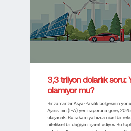
3,3 trilyon dolarlık soru:
olamıyor mu?
Bir zamanlar Asya-Pasifik bölgesinin yön
Ajansı’nın (IEA) yeni raporuna göre, 2025 y
ulaşacak. Bu rakam yalnızca nicel bir rek
niteliksel bir değişimi işaret ediyor. Bu top