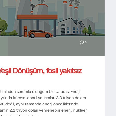
0
 Yeşil Dönüşüm, fosil yakıtsız
etiminden sorumlu olduğum Uluslararası Enerji
ılında küresel enerji yatırımları 3,3 trilyon dolara
oru değil, aynı zamanda enerji önceliklerinde
lamın 2,2 trilyon doları yenilenebilir enerji, nükleer,