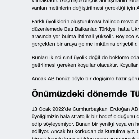
kılmaktadır. Geçmişte birçok antlaşmanın re
varılan metinlerin değiştirilmesi gerektiği içi
Farklı üyeliklerin oluşturulması halinde mevcut
düzenlemede Batı Balkanlar, Türkiye, hatta Ukra
arasında yer bulma ihtimali yükselir. Böylece A
gerçekten bir araya gelme imkânına erişebilir.
Bunları ikinci sınıf üyelik değil de bekleme o
getirilmesi gereken koşullar olacaktır. Koşulla
Ancak AB henüz böyle bir değişime hazır gör
Önümüzdeki dönemde Türk
13 Ocak 2022’de Cumhurbaşkanı Erdoğan AB B
üyeliğimizin hala stratejik bir hedef olduğunu 
edip söyleyemiyor. Bunun bir yenilgi veya en h
ediliyor. Ancak bu korkudan da kurtulmalıyız. 
birçok koşulu karşıladıktan sonra vazgeçmek el