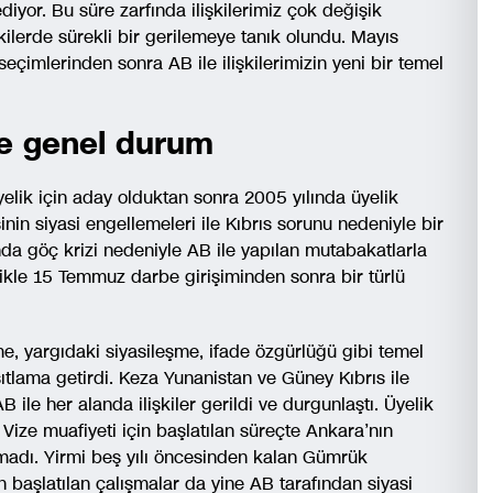
diyor. Bu süre zarfında ilişkilerimiz çok değişik
şkilerde sürekli bir gerilemeye tanık olundu. Mayıs
imlerinden sonra AB ile ilişkilerimizin yeni bir temel
erde genel durum
elik için aday olduktan sonra 2005 yılında üyelik
in siyasi engellemeleri ile Kıbrıs sorunu nedeniyle bir
nda göç krizi nedeniyle AB ile yapılan mutabakatlarla
likle 15 Temmuz darbe girişiminden sonra bir türlü
, yargıdaki siyasileşme, ifade özgürlüğü gibi temel
kısıtlama getirdi. Keza Yunanistan ve Güney Kıbrıs ile
le her alanda ilişkiler gerildi ve durgunlaştı. Üyelik
Vize muafiyeti için başlatılan süreçte Ankara’nın
madı. Yirmi beş yılı öncesinden kalan Gümrük
n başlatılan çalışmalar da yine AB tarafından siyasi