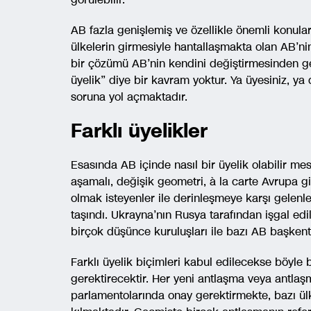
AB fazla genişlemiş ve özellikle önemli konulard
ülkelerin girmesiyle hantallaşmakta olan AB’ni
bir çözümü AB’nin kendini değiştirmesinden geç
üyelik” diye bir kavram yoktur. Ya üyesiniz, ya 
soruna yol açmaktadır.
Farklı üyelikler
Esasında AB içinde nasıl bir üyelik olabilir mesele
aşamalı, değişik geometri, à la carte Avrupa gib
olmak isteyenler ile derinleşmeye karşı gele
taşındı. Ukrayna’nın Rusya tarafından işgal edi
birçok düşünce kuruluşları ile bazı AB başkentl
Farklı üyelik biçimleri kabul edilecekse böyle
gerektirecektir. Her yeni antlaşma veya antlaş
parlamentolarında onay gerektirmekte, bazı ül