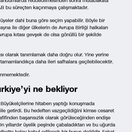
ferandumlarda reddedilmesinden sonra mutabakata
n AB bu süreçten kaçınmaya çalışmaktadır.
 üyeler dahi buna göre seçim yapabilir. Böyle bir
yna ile diğer ülkelerin de Avrupa Birliği halkaları
vrupa kıtası gevşek de olsa gönüllü bir şekilde
dası olarak tanımlamak daha doğru olur. Yine yerine
r tamamlandıkça daha ileri safhalara geçilebilecektir.
ünmemektedir.
iye’yi ne bekliyor
üyükelçilerine hitaben yaptığı konuşmada
dile getirdi. Bu hedeften vazgeçildiğini kimse cesaret
afifinden başarısızlık olarak görüleceğinden endişe
On yıllardır üyelik peşinde çabaladıktan ve bu uğurda
bette kolay kabul edilecek bir husus değildir. Fakat