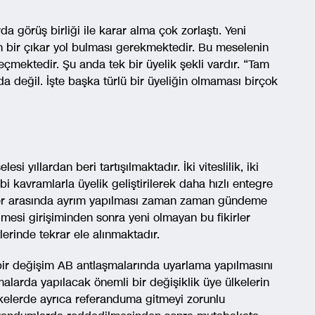
a görüş birliği ile karar alma çok zorlaştı. Yeni
n bir çıkar yol bulması gerekmektedir. Bu meselenin
mektedir. Şu anda tek bir üyelik şekli vardır. “Tam
da değil. İşte başka türlü bir üyeliğin olmaması birçok
si yıllardan beri tartışılmaktadır. İki viteslilik, iki
i kavramlarla üyelik geliştirilerek daha hızlı entegre
nler arasında ayrım yapılması zaman zaman gündeme
lmesi girişiminden sonra yeni olmayan bu fikirler
erinde tekrar ele alınmaktadır.
 bir değişim AB antlaşmalarında uyarlama yapılmasını
malarda yapılacak önemli bir değişiklik üye ülkelerin
kelerde ayrıca referanduma gitmeyi zorunlu