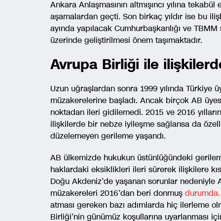
Ankara Anlaşmasının altmışıncı yılına tekabül e
aşamalardan geçti. Son birkaç yıldır ise bu ili
ayında yapılacak Cumhurbaşkanlığı ve TBMM seç
üzerinde geliştirilmesi önem taşımaktadır.
Avrupa Birliği ile ilişkil
Uzun uğraşlardan sonra 1999 yılında Türkiye üy
müzakerelerine başladı. Ancak birçok AB üyesin
noktadan ileri gidilemedi. 2015 ve 2016 yılları
ilişkilerde bir nebze iyileşme sağlansa da özel
düzelemeyen gerileme yaşandı.
AB ülkemizde hukukun üstünlüğündeki gerileme
haklardaki eksiklikleri ileri sürerek ilişkilere 
Doğu Akdeniz’de yaşanan sorunlar nedeniyle AB i
müzakereleri 2016’dan beri donmuş
durumda.
atması gereken bazı adımlarda hiç ilerleme ol
Birliği’nin günümüz koşullarına uyarlanması içi