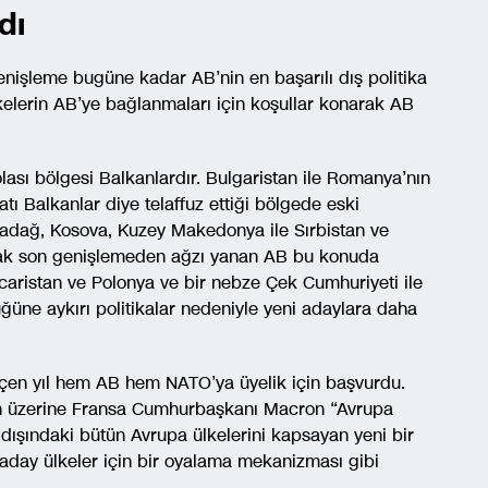
dı
Genişleme bugüne kadar AB’nin en başarılı dış politika
lkelerin AB’ye bağlanmaları için koşullar konarak AB
lası bölgesi Balkanlardır. Bulgaristan ile Romanya’nın
tı Balkanlar diye telaffuz ettiği bölgede eski
adağ, Kosova, Kuzey Makedonya ile Sırbistan ve
ncak son genişlemeden ağzı yanan AB bu konuda
aristan ve Polonya ve bir nebze Çek Cumhuriyeti ile
üne aykırı politikalar nedeniyle yeni adaylara daha
eçen yıl hem AB hem NATO’ya üyelik için başvurdu.
un üzerine Fransa Cumhurbaşkanı Macron “Avrupa
 dışındaki bütün Avrupa ülkelerini kapsayan yeni bir
e aday ülkeler için bir oyalama mekanizması gibi