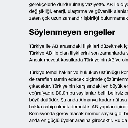
gerekçelerle durdurulmuş vaziyette. AB ile diy
değişikliği, enerji, ulaştırma ve güvenlik alanlar
zaten çok uzun zamandır işbirliği bulunmamakt
Söylenmeyen engeller
Türkiye ile AB arasındaki ilişkileri düzeltmek 
Türkiye AB ile olan ilişkilerini son zamanlarda
Ancak mevcut koşullarda Türkiye’nin AB’ye ol
Türkiye temel haklar ve hukukun üstünlüğü kon
de tarafları tatmin edecek biçimde çözümlenm
çıkacaktır. Türkiye’nin karşısındaki en büyük e
coğrafyadır. Bütün bu sayılanlar belli belirsiz
büyüklüğüdür. Şu anda Almanya kadar nüfusa 
hakka sahip olmak demektir. AB yapıları içind
Komisyonda görev alacak memur sayısı gibi bir
anda en güçlü üyeler arasına girecektir. Bu d