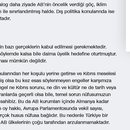
alog daha ziyade AB’nin öncelik verdiği göç, iklim
ı ile sınırlandırılmış halde. Dış politika konularında ise
adır.
için bazı gerçeklerin kabul edilmesi gerekmektedir.
 söylemde kalsa bile daima üyelik hedefine oturtmuştur.
ması mümkün değildir.
ularından her koşulu yerine getirse ve Kıbrıs meselesi
iş olsa bu kez esas söylenmeyen engeller karşımıza
ngel ne Kıbrıs sorunu, ne din ve kültür ne de tarih veya
 oranlarda geçerli olsa bile, temel sorun nüfusumuzun
sahibiz. Bu da AB kurumları içinde Almanya kadar
e oy hakkı, Avrupa Parlamentosunda vekil sayısı,
çok husus nüfusa bağlıdır. Bu nedenle Türkiye bir
a AB ülkelerinin çoğu tarafından arzulanmamaktadır.