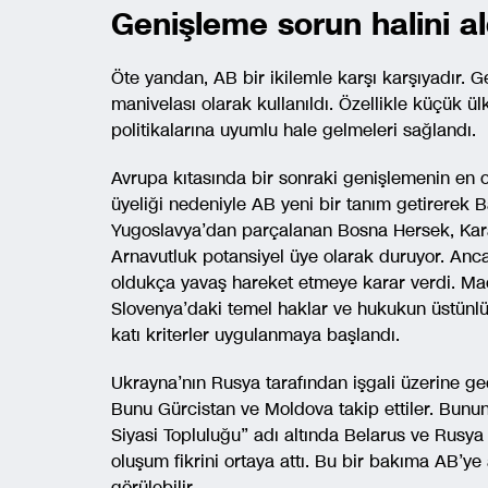
Genişleme sorun halini al
Öte yandan, AB bir ikilemle karşı karşıyadır. 
manivelası olarak kullanıldı. Özellikle küçük ü
politikalarına uyumlu hale gelmeleri sağlandı.
Avrupa kıtasında bir sonraki genişlemenin en o
üyeliği nedeniyle AB yeni bir tanım getirerek Ba
Yugoslavya’dan parçalanan Bosna Hersek, Kar
Arnavutluk potansiyel üye olarak duruyor. A
oldukça yavaş hareket etmeye karar verdi. Mac
Slovenya’daki temel haklar ve hukukun üstünlüğ
katı kriterler uygulanmaya başlandı.
Ukrayna’nın Rusya tarafından işgali üzerine g
Bunu Gürcistan ve Moldova takip ettiler. Bun
Siyasi Topluluğu” adı altında Belarus ve Rusya
oluşum fikrini ortaya attı. Bu bir bakıma AB’y
görülebilir.