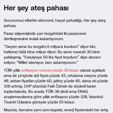
Her şey ateş pahası
Sorunumuz elbette ekonomi, hayat pahalılığı. Her şey ateş
pahası.
Pazar alışverişinde yan tezgahtaki iki pazarcının
dertleşmesine kulak kabartıyorum.
“Geçen sene bu tezgâhı 6 milyara kurdum” diyor biri,
halkımız hâlâ bine milyar diyor. Bu sene masrafı 30 bine
yaklaşmış. “Fasulyeye 50 lira fiyat koydum” diye devam
ediyor; “Millet alamıyor, ben satamıyorum.”
TÜİK yıllık
enflasyon oranını yüzde 38 küsur
olarak açıkladı
ama bir yıl içinde süt fiyatı yüzde 43, ortalama meyve yüzde
48, sebze fiyatları yüzde 60, pirinç yüzde 85, dana eti yüzde
108 artmış, CHP sözcüsü Faik Öztrak da söyledi basın
toplantısında. Bu arada TÜİK 38 dedi ama ENAG
araştırmacılarına göre yıllık enflasyon yüzde 108, İstanbul
Ticaret Odasına göreyse yüzde 55 küsur.
Mazota, benzine yeni zam kapıda; enerji fiyatındaki her artış