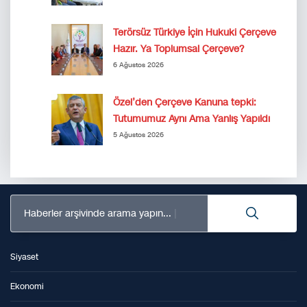
Terörsüz Türkiye İçin Hukuki Çerçeve
Hazır. Ya Toplumsal Çerçeve?
6 Ağustos 2026
Özel’den Çerçeve Kanuna tepki:
Tutumumuz Aynı Ama Yanlış Yapıldı
5 Ağustos 2026
Haberler arşivinde arama yapın...
Siyaset
Ekonomi