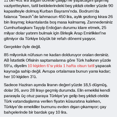
11 bin 402 lira asgari ücretle çalışıp ne yapacağını şaşırmış
vaziyetteyken, tatil beldelerindeki beş yıldızlı oteller yüzde 90
kapasiteyle dolmuş Kurban Bayramı’nda. Bodrum’da
falanca “beach”de lahmacun 450 lira, aylık şezlong kirası 26
bin liraymış; lokantalarda boş masa kalmamış. Zannedersiniz
Cumhurbaşkanı Tayyip Erdoğan durumu idare etmek, 25
milyar dolar yatırım bulmak için Birleşik Arap Emirlikleri’ne
gitmiyor da Türkiye büyük bir refah dönemi yaşıyor.
Gerçekler öyle değil.
85 milyonluk nüfusun ne kadarı dolduruyor oraları dersiniz.
AB İstatistik Ofisinin saptamalarına göre Türk halkının yüzde
59’u, diyelim
10 kişiden 6’sı yılda 1 hafta olsun tatil
yapacak
kaynağa sahip değil. Avrupa ortalaması bunun yarısı kadar;
her 10 kişiden 3’ü.
Sadece Haziran ayında liranın değeri yüzde 18,5 düşmüş,
dolar 26, avro 28 lirayı geçmiş durumda. Elin emeklisi kendi
parasıyla üç otuz paraya Türkiye’ye gelip beş yıldızlı otelde
Türk vatandaşlarına verilen fiyatın küsuratına kalırken,
Türkiye’de emekliler burnunu evden dışarı çıkamıyor; çay
bahçelerinde bir bardak çay 10 lira.