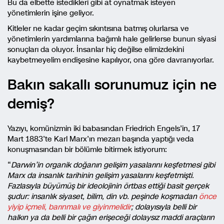
Bu da elbette istedikleri gibi at oynatmak isteyen
yönetimlerin işine geliyor.
Kitleler ne kadar geçim sıkıntısına batmış olurlarsa ve
yönetimlerin yardımlarına bağımlı hale gelirlerse bunun siyasi
sonuçları da oluyor. İnsanlar hiç değilse elimizdekini
kaybetmeyelim endişesine kapılıyor, ona göre davranıyorlar.
Bakın sakallı sorunumuz için ne
demiş?
Yazıyı, komünizmin iki babasından Friedrich Engels’in, 17
Mart 1883’te Karl Marx’ın mezarı başında yaptığı veda
konuşmasından bir bölümle bitirmek istiyorum:
“
Darwin’in organik doğanın gelişim yasalarını keşfetmesi gibi
Marx da insanlık tarihinin gelişim yasalarını keşfetmişti.
Fazlasıyla büyümüş bir ideolojinin örtbas ettiği basit gerçek
şudur: insanlık siyaset, bilim, din vb. peşinde koşmadan
önce
yiyip içmeli, barınmalı ve giyinmelidir
; dolayısıyla belli bir
halkın ya da belli bir çağın erişeceği dolaysız maddi araçların