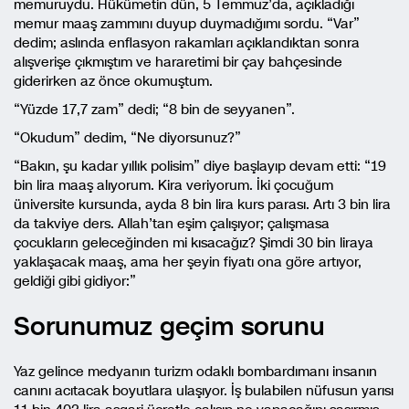
memuruydu. Hükümetin dün, 5 Temmuz’da, açıkladığı
memur maaş zammını duyup duymadığımı sordu. “Var”
dedim; aslında enflasyon rakamları açıklandıktan sonra
alışverişe çıkmıştım ve hararetimi bir çay bahçesinde
giderirken az önce okumuştum.
“Yüzde 17,7 zam” dedi; “8 bin de seyyanen”.
“Okudum” dedim, “Ne diyorsunuz?”
“Bakın, şu kadar yıllık polisim” diye başlayıp devam etti: “19
bin lira maaş alıyorum. Kira veriyorum. İki çocuğum
üniversite kursunda, ayda 8 bin lira kurs parası. Artı 3 bin lira
da takviye ders. Allah’tan eşim çalışıyor; çalışmasa
çocukların geleceğinden mi kısacağız? Şimdi 30 bin liraya
yaklaşacak maaş, ama her şeyin fiyatı ona göre artıyor,
geldiği gibi gidiyor:”
Sorunumuz geçim sorunu
Yaz gelince medyanın turizm odaklı bombardımanı insanın
canını acıtacak boyutlara ulaşıyor. İş bulabilen nüfusun yarısı