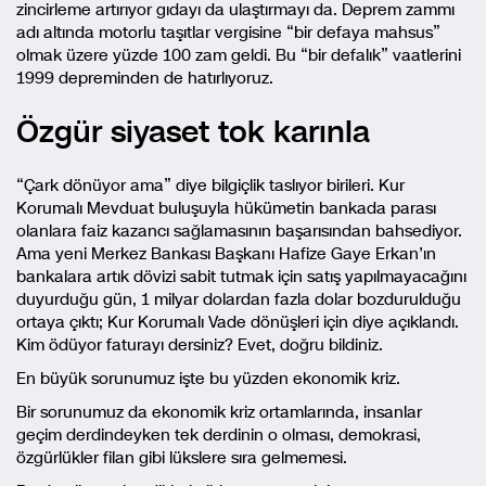
zincirleme artırıyor gıdayı da ulaştırmayı da. Deprem zammı
adı altında motorlu taşıtlar vergisine “bir defaya mahsus”
olmak üzere yüzde 100 zam geldi. Bu “bir defalık” vaatlerini
1999 depreminden de hatırlıyoruz.
Özgür siyaset tok karınla
“Çark dönüyor ama” diye bilgiçlik taslıyor birileri. Kur
Korumalı Mevduat buluşuyla hükümetin bankada parası
olanlara faiz kazancı sağlamasının başarısından bahsediyor.
Ama yeni Merkez Bankası Başkanı Hafize Gaye Erkan’ın
bankalara artık dövizi sabit tutmak için satış yapılmayacağını
duyurduğu gün, 1 milyar dolardan fazla dolar bozdurulduğu
ortaya çıktı; Kur Korumalı Vade dönüşleri için diye açıklandı.
Kim ödüyor faturayı dersiniz? Evet, doğru bildiniz.
En büyük sorunumuz işte bu yüzden ekonomik kriz.
Bir sorunumuz da ekonomik kriz ortamlarında, insanlar
geçim derdindeyken tek derdinin o olması, demokrasi,
özgürlükler filan gibi lükslere sıra gelmemesi.