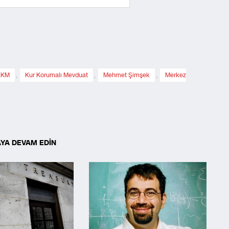
KKM
,
Kur Korumalı Mevduat
,
Mehmet Şimşek
,
Merkez
YA DEVAM EDİN