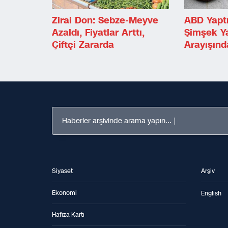
Zirai Don: Sebze-Meyve
ABD Yaptı
Azaldı, Fiyatlar Arttı,
Şimşek Ya
Çiftçi Zararda
Arayışınd
Haberler arşivinde arama yapın...
Siyaset
Arşiv
Ekonomi
English
Hafıza Kartı