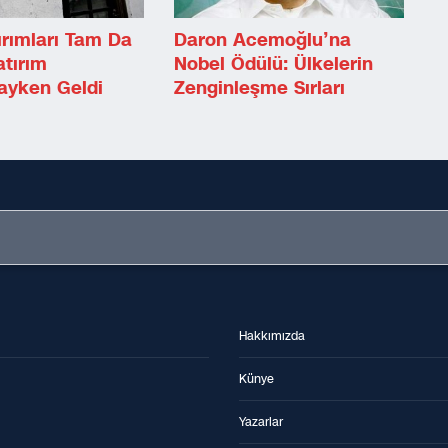
rımları Tam Da
Daron Acemoğlu’na
tırım
Nobel Ödülü: Ülkelerin
ayken Geldi
Zenginleşme Sırları
Hakkımızda
Künye
Yazarlar