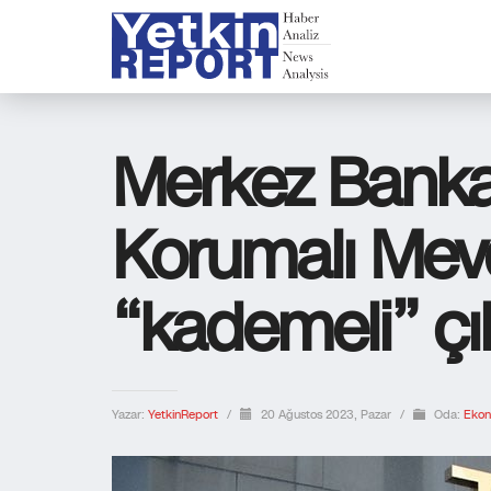
Merkez Banka
Korumalı Mev
“kademeli” çık
Yazar:
YetkinReport
/
20 Ağustos 2023, Pazar
/
Oda:
Ekon