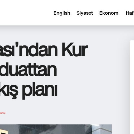
English
Siyaset
Ekonomi
Haf
sı’ndan Kur
duattan
ış planı
omi