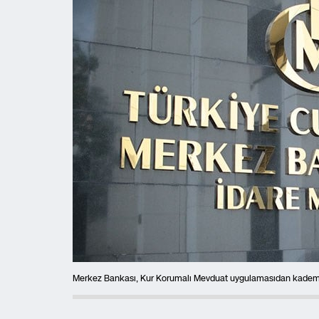
Merkez Bankası, Kur Korumalı Mevduat uygulamasıdan kademeli 