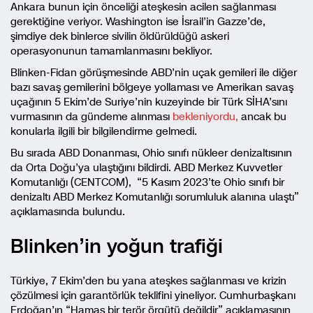
Ankara bunun için önceliği ateşkesin acilen sağlanması
gerektiğine veriyor. Washington ise İsrail’in Gazze’de,
şimdiye dek binlerce sivilin öldürüldüğü askeri
operasyonunun tamamlanmasını bekliyor.
Blinken-Fidan görüşmesinde ABD’nin uçak gemileri ile diğer
bazı savaş gemilerini bölgeye yollaması ve Amerikan savaş
uçağının 5 Ekim’de Suriye’nin kuzeyinde bir Türk SİHA’sını
vurmasının da gündeme alınması
bekleniyordu,
ancak bu
konularla ilgili bir bilgilendirme gelmedi.
Bu sırada ABD Donanması, Ohio sınıfı nükleer denizaltısının
da Orta Doğu’ya ulaştığını bildirdi. ABD Merkez Kuvvetler
Komutanlığı (CENTCOM), “5 Kasım 2023’te Ohio sınıfı bir
denizaltı ABD Merkez Komutanlığı sorumluluk alanına ulaştı”
açıklamasında bulundu.
Blinken’in yoğun trafiği
Türkiye, 7 Ekim’den bu yana ateşkes sağlanması ve krizin
çözülmesi için garantörlük teklifini yineliyor. Cumhurbaşkanı
Erdoğan’ın “Hamas bir terör örgütü değildir” açıklamasının