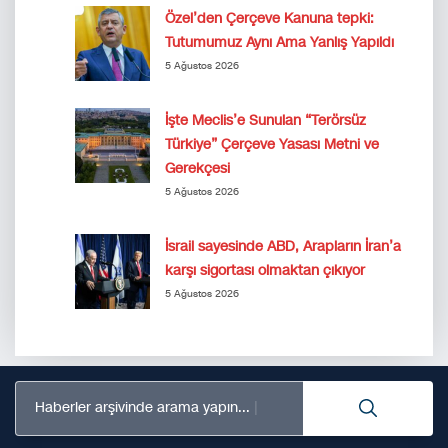
Özel’den Çerçeve Kanuna tepki:
Tutumumuz Aynı Ama Yanlış Yapıldı
5 Ağustos 2026
İşte Meclis’e Sunulan “Terörsüz
Türkiye” Çerçeve Yasası Metni ve
Gerekçesi
5 Ağustos 2026
İsrail sayesinde ABD, Arapların İran’a
karşı sigortası olmaktan çıkıyor
5 Ağustos 2026
Haberler arşivinde arama yapın...