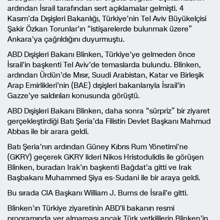
ardından İsrail tarafından sert açıklamalar gelmişti. 4
Kasım’da Dışişleri Bakanlığı, Türkiye’nin Tel Aviv Büyükelçisi
Şakir Özkan Torunlar’ın “istişarelerde bulunmak üzere”
Ankara’ya çağrıldığını duyurmuştu.
ABD Dışişleri Bakanı Blinken, Türkiye’ye gelmeden önce
İsrail’in başkenti Tel Aviv’de temaslarda bulundu. Blinken,
ardından Ürdün’de Mısır, Suudi Arabistan, Katar ve Birleşik
Arap Emirlikleri’nin (BAE) dışişleri bakanlarıyla İsrail’in
Gazze’ye saldırıları konusunda görüştü.
ABD Dışişleri Bakanı Blinken, daha sonra “sürpriz” bir ziyaret
gerçekleştirdiği Batı Şeria’da Filistin Devlet Başkanı Mahmud
Abbas ile bir arara geldi.
Batı Şeria’nın ardından Güney Kıbrıs Rum Yönetimi’ne
(GKRY) geçerek GKRY lideri Nikos Hristodulidis ile görüşen
Blinken, buradan Irak’ın başkenti Bağdat’a gitti ve Irak
Başbakanı Muhammed Şiya es-Sudani ile bir araya geldi.
Bu sırada CIA Başkanı William J. Burns de İsrail’e gitti.
Blinken’ın Türkiye ziyaretinin ABD’li bakanın resmi
programında yer almaması ancak Türk yetkililerin Blinken’in