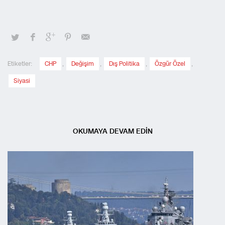
Etiketler:
CHP
,
Değişim
,
Dış Politika
,
Özgür Özel
,
Siyasi
OKUMAYA DEVAM EDİN