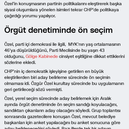
Özel’in konuşmasının partinin politikalarını eleştirerek başka
siyasi oluşumlara yönelen isimleri tekrar CHP’de politikaya
çağırdığı yorumu yapılıyor.
Örgüt denetiminde ön seçim
Özel, parti içi demokrasi ile ilgili, MYK’nın yaş ortalamasının
46’ya düşürüldüğünü, Parti Meclisinde bu yaşın 43
olduğunu,
Gölge Kabinede
cinsiyet eşitliğine dikkat ettiklerini
sözlerine ekledi.
CHP’nin iç demokratik işleyişine getirilen en büyük
eleştirilerden biri aday belirleme sürecinde ön seçimin
olmaması idi. Özgür Özel kurultay sürecinde bu uygulamanın
geri getirileceği sözü vermişti.
Özel, yerel seçim sürecinde aday belirlemek için Aralık
ayında örgüt denetiminde ön seçim sandığı koyulacağını,
sandıktan çıkanların aday olacağını söyledi. Grup toplantısı
sonrasında gazetecilere konuşan Özel, mevcut belediye
başkanları için anket yapılacağını bu anket sonucuna göre
aday belirleneceğini söyledi. Bazı illerde tek bir adayın