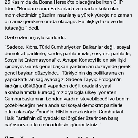
25 Kasım’da da Bosna Hersek’te olacağını belirten CHP
lideri, “Bundan sonra Balkanlarla ve oradan kökü olan
memleketimizin güzelim insanlarıyla yürek yüreğe ne zaman
olmamız gerekirse orada olacağız. Her ilişkiyi taze ve diri
tutacağız,” dedi.
Özel sözlerini şöyle sürdürdü:
“Sadece, Kıbrıs, Türki Cumhuriyetler, Balkanlar değil, sosyal
demokrat partilerle, kardeş partilerimizle, sosyalist partilerle,
Sosyalist Enternasyonal’le, Avrupa Konseyi ile en sıkı ilişki
içindeyiz. Gerek genel başkan yardımcıları düzeyinde gerek
genel başkan düzeyinde… Türkiye’nin dış politikasına en
yapıcı katkıları sağlayacağız. Sadece Tayyip Erdoğan’ın
kırdığını, döktüğünü yaparken değil, oradaki siyasi
akrabalarımızla kuracağımız diyalogla ülkeyi yöneten
Cumhurbaşkanının benden yardım isteyebileceği ve benim
çözebileceğim her alanda sol sosyal demokrat partilerle
etkin olacağız. Örneğin, Filistin meselesinde, Cumhuriyet
Halk Partisi’nin dünyadaki sol örgütler üzerinden barış
çağrısını ve etkin mücadelesini göreceksiniz. ”