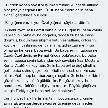
CHP’den kopan siyasi oluşumları tekrar CHP çatısı altında
birleşmeye çağıran Özel, “CHP baba evidir, gelin baba
evine” çağrısında bulundu.
“Bir çağrım var,” diyen Özel çağrısını şöyle sürdürdü:
“Cumhuriyet Halk Partisi baba evidir. Bugün bu baba evinin
kapıları, bu baba evine doğmuş, dedesi bu baba evine
doğmuş, bugün başı sıkışmış bütün esnafların, çiftçilerin,
köylülerin, yaşlısının, gencinin ama gidişattan memnun
olmayan herkesin baba evidir. Bu baba evinin tapusu ne
Özgür Özel’dedir, ne Kemal Kılıçdaroğlu’ndadır, bu baba
evinin tapusu senin babandan çok sevdiğin Gazi Mustafa
Kemal Atatürk’e kayıtlıdır. Gelin baba evine değiştirelim,
gelin baba evine güçlenelim. Gelin kimsesizlerin kimsesi
olalım. Gelin hep beraber zenginleşelim. Gelin hep birlikte bu
güzel ülkenin yüzünü güldürelim. Bu güzel ülkeyi hep
beraber Atatürk’ün dediği yere çıkalım. Büyük, güçlü ve
zengin Türkiye için baba evi sizleri bekliyor.”
Cumhuriyet Halk Partisi’nin tarihi boyunca parti içinden
ayrılarak ayrı partilerde siyasi serüvenine devam eden