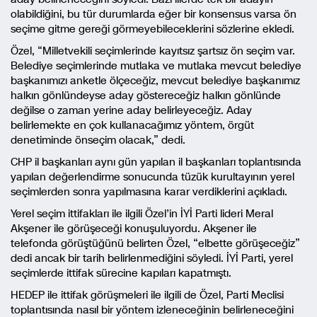
olabildiğini, bu tür durumlarda eğer bir konsensus varsa ön
seçime gitme gereği görmeyebileceklerini sözlerine ekledi.
Özel, “Milletvekili seçimlerinde kayıtsız şartsız ön seçim var.
Belediye seçimlerinde mutlaka ve mutlaka mevcut belediye
başkanımızı anketle ölçeceğiz, mevcut belediye başkanımız
halkın gönlündeyse aday göstereceğiz halkın gönlünde
değilse o zaman yerine aday belirleyeceğiz. Aday
belirlemekte en çok kullanacağımız yöntem, örgüt
denetiminde önseçim olacak,” dedi.
CHP il başkanları aynı gün yapılan il başkanları toplantısında
yapılan değerlendirme sonucunda tüzük kurultayının yerel
seçimlerden sonra yapılmasına karar verdiklerini açıkladı.
Yerel seçim ittifakları ile ilgili Özel’in İYİ Parti lideri Meral
Akşener ile görüşeceği konuşuluyordu. Akşener ile
telefonda görüştüğünü belirten Özel, “elbette görüşeceğiz”
dedi ancak bir tarih belirlenmediğini söyledi. İYİ Parti, yerel
seçimlerde ittifak sürecine kapıları kapatmıştı.
HEDEP ile ittifak görüşmeleri ile ilgili de Özel, Parti Meclisi
toplantısında nasıl bir yöntem izleneceğinin belirleneceğini