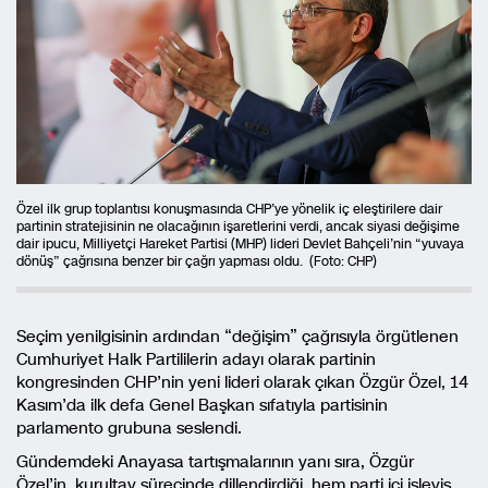
Özel ilk grup toplantısı konuşmasında CHP’ye yönelik iç eleştirilere dair
partinin stratejisinin ne olacağının işaretlerini verdi, ancak siyasi değişime
dair ipucu, Milliyetçi Hareket Partisi (MHP) lideri Devlet Bahçeli’nin “yuvaya
dönüş” çağrısına benzer bir çağrı yapması oldu. (Foto: CHP)
Seçim yenilgisinin ardından “değişim” çağrısıyla örgütlenen
Cumhuriyet Halk Partililerin adayı olarak partinin
kongresinden CHP’nin yeni lideri olarak çıkan Özgür Özel, 14
Kasım’da ilk defa Genel Başkan sıfatıyla partisinin
parlamento grubuna seslendi.
Gündemdeki Anayasa tartışmalarının yanı sıra, Özgür
Özel’in, kurultay sürecinde dillendirdiği, hem parti içi işleyiş