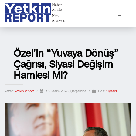
Özel’in “Yuvaya Dönüş”
Çağrısı, Siyasi Değişim
Hamlesi Mi?
Yazar:
YetkinReport
/
15 Kasım 2023, Çarşamba
/
Oda:
Siyaset