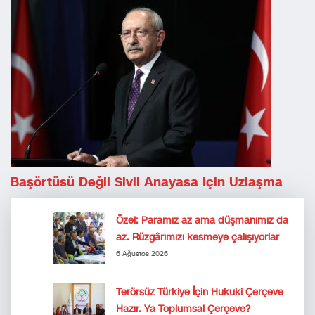
Başörtüsü Değil Sivil Anayasa Için Uzlaşma
Özel: Paramız az ama düşmanımız da
az. Rüzgârımızı kesmeye çalışıyorlar
6 Ağustos 2026
Terörsüz Türkiye İçin Hukuki Çerçeve
Hazır. Ya Toplumsal Çerçeve?