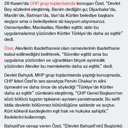
28 Kasım’da
CHP grup toplantısında
konuşan Özel, “Devlet
Bey sözlerimi eleştirmiş. Benim dediğim şu; Diyarbakır’da,
Mardin’de, Batman’da, Van’da Kürtler belediye başkanı
seçiyor ama o belediyelere siz kayyum atıyorsunuz.
Osmaniyeliler, Manisalılar, Rizeliler eşittir; sizin bu
uygulamalarınız yüzünden Kürtler Türkiye’de daha az eşittir”
dedi.
Özel,
Alevilerin ibadethanesi olan cemevlerinin ibadethane
kabul edilmediğini belirterek, “Sünniler eşittir ama bu
uygulama yüzünden ve uğradıkları birçok ayrımcılık
yüzünden Aleviler bu memlekette daha az eşittir,” dedi.
Devlet Bahçeli, MHP grup toplantısında yaptığı konuşmada,
CHP lideri Özel’in ses sanatçısı Pervin Chakar’ın elini
öpmesini ve daha önce de söylediği “Türkiye’de Kürtler
daha az eşittir” cümlesini eleştirmiş, “CHP Genel Başkanı’nın
sözü bölücü lugatın tıpkısının aynısını yansıtmasıdır. Bu sefil
iddia devletin bölünmez bütünlüğüne saldırıdır ve suçtur.
Kürt kökenli kardeşlerim eşit hak ve hukuka sahiptir,”
ifadelerini kullanmıştı.
Bahçeli’ye cevap veren Özel, “(Devlet Bahçeli’nin) Bugünkü