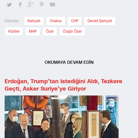
Etiketler:
Bahçeli
,
Chakar
,
CHP
,
Devlet Bahçeli
,
Kürtler
,
MHP
,
Özel
,
Özgür Özel
OKUMAYA DEVAM EDİN
Erdoğan, Trump’tan Istediğini Aldı, Tezkere
Geçti, Asker Suriye’ye Giriyor