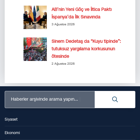
AB’nin Yeni Göç ve İltica Paktı
İspanya’da İlk Sınavında
3 Ağustos 2026
Sinem Dedetaş da “Kuyu tipinde”:
tutuksuz yargılama korkusunun
ötesinde
2 Ağustos 2026
Haberler arşivinde arama yapın...
Siyaset
Ekonomi