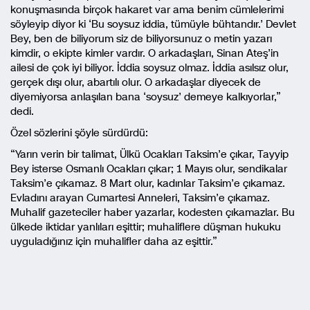
konuşmasında birçok hakaret var ama benim cümlelerimi
söyleyip diyor ki ‘Bu soysuz iddia, tümüyle bühtandır.’ Devlet
Bey, ben de biliyorum siz de biliyorsunuz o metin yazarı
kimdir, o ekipte kimler vardır. O arkadaşları, Sinan Ateş’in
ailesi de çok iyi biliyor. İddia soysuz olmaz. İddia asılsız olur,
gerçek dışı olur, abartılı olur. O arkadaşlar diyecek de
diyemiyorsa anlaşılan bana ‘soysuz’ demeye kalkıyorlar,”
dedi.
Özel sözlerini şöyle sürdürdü:
“Yarın verin bir talimat, Ülkü Ocakları Taksim’e çıkar, Tayyip
Bey isterse Osmanlı Ocakları çıkar; 1 Mayıs olur, sendikalar
Taksim’e çıkamaz. 8 Mart olur, kadınlar Taksim’e çıkamaz.
Evladını arayan Cumartesi Anneleri, Taksim’e çıkamaz.
Muhalif gazeteciler haber yazarlar, kodesten çıkamazlar. Bu
ülkede iktidar yanlıları eşittir; muhaliflere düşman hukuku
uyguladığınız için muhalifler daha az eşittir.”