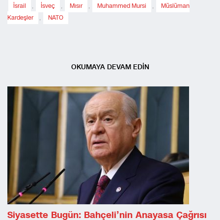
İsrail
,
İsveç
,
Mısır
,
Muhammed Mursi
,
Müslüman
Kardeşler
,
NATO
OKUMAYA DEVAM EDİN
Siyasette Bugün: Bahçeli’nin Anayasa Çağrısı