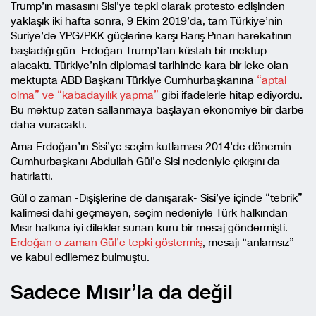
Trump’ın masasını Sisi’ye tepki olarak protesto edişinden
yaklaşık iki hafta sonra, 9 Ekim 2019’da, tam Türkiye’nin
Suriye’de YPG/PKK güçlerine karşı Barış Pınarı harekatının
başladığı gün Erdoğan Trump’tan küstah bir mektup
alacaktı. Türkiye’nin diplomasi tarihinde kara bir leke olan
mektupta ABD Başkanı Türkiye Cumhurbaşkanına
“aptal
olma” ve “kabadayılık yapma”
gibi ifadelerle hitap ediyordu.
Bu mektup zaten sallanmaya başlayan ekonomiye bir darbe
daha vuracaktı.
Ama Erdoğan’ın Sisi’ye seçim kutlaması 2014’de dönemin
Cumhurbaşkanı Abdullah Gül’e Sisi nedeniyle çıkışını da
hatırlattı.
Gül o zaman -Dışişlerine de danışarak- Sisi’ye içinde “tebrik”
kalimesi dahi geçmeyen, seçim nedeniyle Türk halkından
Mısır halkına iyi dilekler sunan kuru bir mesaj göndermişti.
Erdoğan o zaman Gül’e tepki göstermiş
, mesajı “anlamsız”
ve kabul edilemez bulmuştu.
Sadece Mısır’la da değil