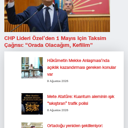
CHP Lideri Özel’den 1 Mayıs Için Taksim
Çağrısı: “Orada Olacağım, Kefilim”
Hükümetin Mekke Anlaşması’nda
açıklık kazandırması gereken konular
var
9 Ağustos 2026
Mete Atatüre: Kuantum aleminin ışık
“sıkıştıran” trafik polisi
8 Ağustos 2026
Ortadoğu yeniden şekilleniyor: