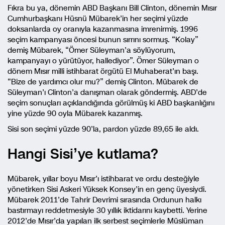
Fıkra bu ya, dönemin ABD Başkanı Bill Clinton, dönemin Mısır
Cumhurbaşkanı Hüsnü Mübarek’in her seçimi yüzde
doksanlarda oy oranıyla kazanmasına imrenirmiş. 1996
seçim kampanyası öncesi bunun sırrını sormuş. “Kolay”
demiş Mübarek, “Ömer Süleyman’a söylüyorum,
kampanyayı o yürütüyor, hallediyor”. Ömer Süleyman o
dönem Mısır milli istihbarat örgütü El Muhaberat’ın başı.
“Bize de yardımcı olur mu?” demiş Clinton. Mübarek de
Süleyman’ı Clinton’a danışman olarak göndermiş. ABD’de
seçim sonuçları açıklandığında görülmüş ki ABD başkanlığını
yine yüzde 90 oyla Mübarek kazanmış.
Sisi son seçimi yüzde 90’la, pardon yüzde 89,65 ile aldı.
Hangi Sisi’ye kutlama?
Mübarek, yıllar boyu Mısır’ı istihbarat ve ordu desteğiyle
yönetirken Sisi Askeri Yüksek Konsey’in en genç üyesiydi.
Mübarek 2011’de Tahrir Devrimi sırasında Ordunun halkı
bastırmayı reddetmesiyle 30 yıllık iktidarını kaybetti. Yerine
2012’de Mısır’da yapılan ilk serbest seçimlerle Müslüman