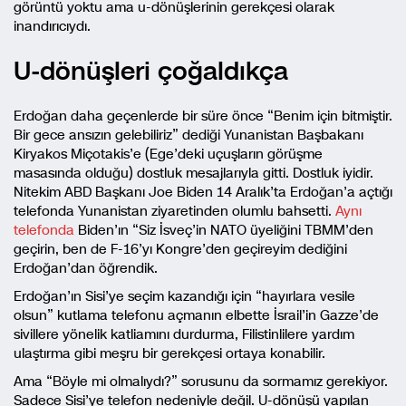
görüntü yoktu ama u-dönüşlerinin gerekçesi olarak
inandırıcıydı.
U-dönüşleri çoğaldıkça
Erdoğan daha geçenlerde bir süre önce “Benim için bitmiştir.
Bir gece ansızın gelebiliriz” dediği Yunanistan Başbakanı
Kiryakos Miçotakis’e (Ege’deki uçuşların görüşme
masasında olduğu) dostluk mesajlarıyla gitti. Dostluk iyidir.
Nitekim ABD Başkanı Joe Biden 14 Aralık’ta Erdoğan’a açtığı
telefonda Yunanistan ziyaretinden olumlu bahsetti.
Aynı
telefonda
Biden’ın “Siz İsveç’in NATO üyeliğini TBMM’den
geçirin, ben de F-16’yı Kongre’den geçireyim dediğini
Erdoğan’dan öğrendik.
Erdoğan’ın Sisi’ye seçim kazandığı için “hayırlara vesile
olsun” kutlama telefonu açmanın elbette İsrail’in Gazze’de
sivillere yönelik katliamını durdurma, Filistinlilere yardım
ulaştırma gibi meşru bir gerekçesi ortaya konabilir.
Ama “Böyle mi olmalıydı?” sorusunu da sormamız gerekiyor.
Sadece Sisi’ye telefon nedeniyle değil. U-dönüşü yapılan