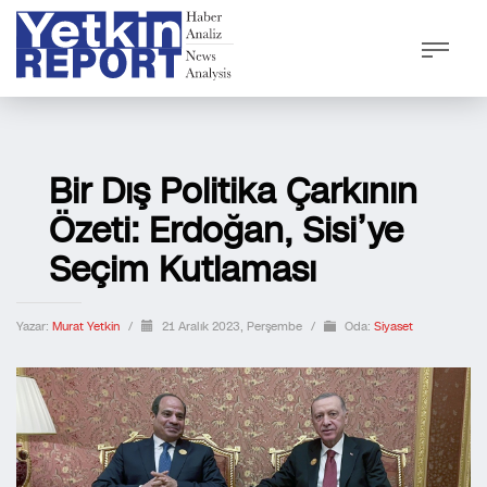
Bir Dış Politika Çarkının
Özeti: Erdoğan, Sisi’ye
Seçim Kutlaması
Yazar:
Murat Yetkin
/
21 Aralık 2023, Perşembe
/
Oda:
Siyaset