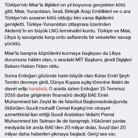
Türkiye’nin Mısır’la ilişkileri on yıl boyunca gerçekten kötü
gitti. Mısır, Yunanistan, İsrail, Birleşik Arap Emirlikleri ve o ara
Türkiye’nin arasının kötü olduğu kim varsa ilişkilerini
genişletti. Türkiye-Yunanistan zıtlaşması üzerinden
Akdeniz’in en büyük LNG terminalini kurdu. Türkiye ve Mısır,
Libya iç savaşında karşı ordu saflarında bir vekaletler savaşı
yürüttü.
Mısır’la barışma köprülerini kurmaya başlayan da Libya
durumuna hâkim olan, o sıradaki MİT Başkanı, şimdi Dışişleri
Bakanı Hakan Fidan oldu.
Sonra Erdoğan gözünde hatırı büyük olan Katar Emiri Şeyh
Temim devreye girdi, Dünya Kupası açılış törenine ikisini de
davet edip
barıştırdı
. O arada zaten Erdoğan 15 Temmuz
2016 darbe girişiminin finansörü dediği BAE Emiri
Muhammed bin Zeyid ile de İstanbul Başkonsolosluğunda
öldürülen Suudi muhalif Cemal Kaşıkçı’nın cinayet
azmettiricisi ilan ettiği Suudi Arabistan Veliaht Prensi
Muhammed bin Selman ile de barışmıştı. Hükümet yanlısı
medyada bir anda BAE’den 20 milyar dolar, Suud’dan 20
milyar daha haberleri çıkmaya başladı. Gerçi ses var,