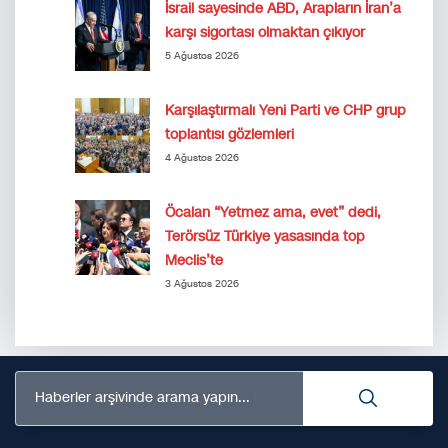
İsrail sayesinde ABD, Arapların İran’a
karşı sigortası olmaktan çıkıyor
5 Ağustos 2026
Karşılaştırmalı Yeni Parti ve CHP grup
toplantısı gözlemleri
4 Ağustos 2026
Öcalan “Yetmez ama, evet” dedi,
Terörsüz Türkiye yasasında top
Meclis’te
3 Ağustos 2026
Haberler arşivinde arama yapın...