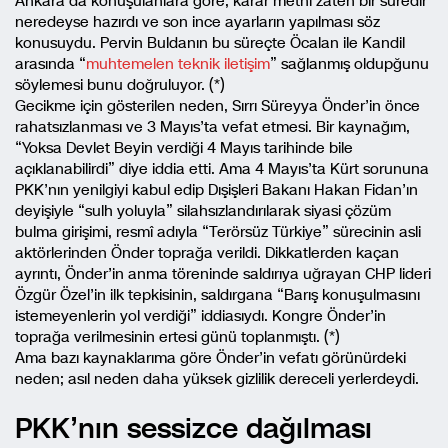
Ankara’da konuşulanlara göre, karar metni zaten bir süredir
neredeyse hazırdı ve son ince ayarların yapılması söz
konusuydu. Pervin Buldanın bu süreçte Öcalan ile Kandil
arasında “
muhtemelen teknik iletişim
” sağlanmış oldupğunu
söylemesi bunu doğruluyor. (*)
Gecikme için gösterilen neden, Sırrı Süreyya Önder’in önce
rahatsızlanması ve 3 Mayıs’ta vefat etmesi. Bir kaynağım,
“Yoksa Devlet Beyin verdiği 4 Mayıs tarihinde bile
açıklanabilirdi” diye iddia etti. Ama 4 Mayıs’ta Kürt sorununa
PKK’nın yenilgiyi kabul edip Dışişleri Bakanı Hakan Fidan’ın
deyişiyle “sulh yoluyla” silahsızlandırılarak siyasi çözüm
bulma girişimi, resmî adıyla “Terörsüz Türkiye” sürecinin asli
aktörlerinden Önder toprağa verildi. Dikkatlerden kaçan
ayrıntı, Önder’in anma töreninde saldırıya uğrayan CHP lideri
Özgür Özel’in ilk tepkisinin, saldırgana “Barış konuşulmasını
istemeyenlerin yol verdiği” iddiasıydı. Kongre Önder’in
toprağa verilmesinin ertesi günü toplanmıştı. (*)
Ama bazı kaynaklarıma göre Önder’in vefatı görünürdeki
neden; asıl neden daha yüksek gizlilik dereceli yerlerdeydi.
PKK’nın sessizce dağılması