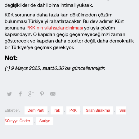
değişiklikler de dahil olma ihtimali yüksek.
Kürt sorununa daha fazla kan dökülmeden çözüm
bulunması Türkiye’yi rahatlatacaktır. Bu dev adımın Kürt
sorununa
PKK’nın silahsızlandırılması
yoluyla çözüm
kapısındayız. O kapıdan geçip geçemeyeceğimizi zaman
gösterecek ve kapıdan daha otoriter değil, daha demokratik
bir Türkiye’ye geçmek gerekiyor.
Not:
(*) 9 Mayıs 2025, saat16.36’da güncellenmiştir.
Etiketler:
Dem Parti
,
Irak
,
PKK
,
Silah Bırakma
,
Sırrı
Süreyya Önder
,
Suriye