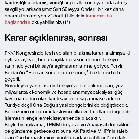
kardeşliğine adamış, yüreği hep ezilenlerin yanında atmış
sevgili yol arkadaşımız Sırrı Süreyya Önder’i bir kez daha
anarak tamamlıyoruz” dedi. (Bildirinin
tamamını bu
bağlantıdan
okuyabilirsiniz.) (*)
Karar açıklanırsa, sonrası
PKK’ Kongresinde fesih ve silah bırakma kararını almışsa ki
öyle anlaşılıyor, bunun açıklaması son dönem Türkiye
tarihinde yeni bir sayfa açılması anlamına geliyor. Pervin
Buldan’ın “Haziran sonu olumlu sonuç” beklentisi hala
geçerli.
Neredeyse yarım asırdır Türkiye’ye on binlerce can, yüz
milyarlarca ekonomik ve hesaplanamayacak siyasi güç
kaybına neden olan kanlı sayfanın kapanması sadece
Türkiye değil Orta Doğu siyasi dengelerini de değiştirecek.
Bu çözümü engellemek isteyen ülke ve taraflar olduğu gibi,
işlemesini engellemek isteyenler de olacaktır.
Böyle bir açıklama, TBMM’de yasal ve Anayasal değişikleri
de gündeme getirecektir; buna AK Parti ve MHP’nin talebi
olan Cumhurbaşkanının yeniden aday olabileceğine dair