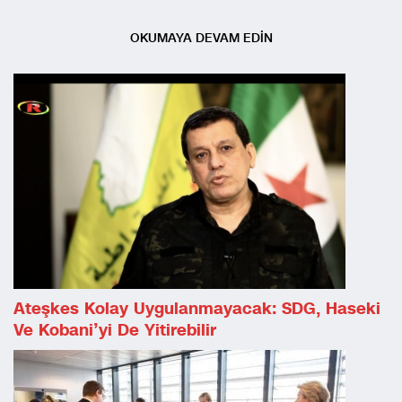
OKUMAYA DEVAM EDİN
Ateşkes Kolay Uygulanmayacak: SDG, Haseki
Ve Kobani’yi De Yitirebilir