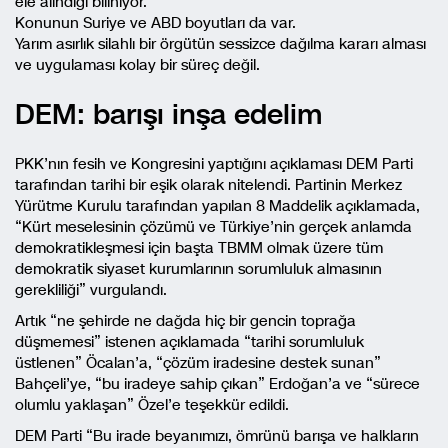
ele alındığı biliniyor.
Konunun Suriye ve ABD boyutları da var.
Yarım asırlık silahlı bir örgütün sessizce dağılma kararı alması
ve uygulaması kolay bir süreç değil.
DEM: barışı inşa edelim
PKK’nın fesih ve Kongresini yaptığını açıklaması DEM Parti
tarafından tarihi bir eşik olarak nitelendi. Partinin Merkez
Yürütme Kurulu tarafından yapılan 8 Maddelik açıklamada,
“Kürt meselesinin çözümü ve Türkiye’nin gerçek anlamda
demokratikleşmesi için başta TBMM olmak üzere tüm
demokratik siyaset kurumlarının sorumluluk almasının
gerekliliği” vurgulandı.
Artık “ne şehirde ne dağda hiç bir gencin toprağa
düşmemesi” istenen açıklamada “tarihi sorumluluk
üstlenen” Öcalan’a, “çözüm iradesine destek sunan”
Bahçeli’ye, “bu iradeye sahip çıkan” Erdoğan’a ve “sürece
olumlu yaklaşan” Özel’e teşekkür edildi.
DEM Parti “Bu irade beyanımızı, ömrünü barışa ve halkların