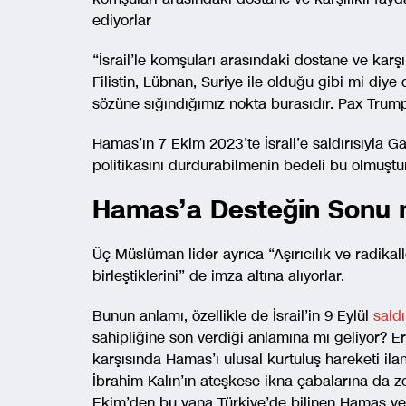
ediyorlar
“İsrail’le komşuları arasındaki dostane ve karşıl
Filistin, Lübnan, Suriye ile olduğu gibi mi diye
sözüne sığındığımız nokta burasıdır. Pax Trump
Hamas’ın 7 Ekim 2023’te İsrail’e saldırısıyla 
politikasını durdurabilmenin bedeli bu olmuştur
Hamas’a Desteğin Sonu
Üç Müslüman lider ayrıca “Aşırıcılık ve radika
birleştiklerini” de imza altına alıyorlar.
Bunun anlamı, özellikle de İsrail’in 9 Eylül
saldı
sahipliğine son verdiği anlamına mı geliyor? E
karşısında Hamas’ı ulusal kurtuluş hareketi il
İbrahim Kalın’ın ateşkese ikna çabalarına da 
Ekim’den bu yana Türkiye’de bilinen Hamas yer