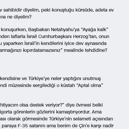
 sahibidir diyelim, peki konuştuğu kürsüde, adeta ev
na ne diyelim?
a konuşurken, Başbakan Netahyahu’ya “Ayağa kalk”
nden laflarla İsrail Cumhurbaşkanı Herzog’tan, onun
u yaparken İsrail’in kendilerini iyice dev aynasında
parmağınızı kıpırdatamazsınız” mealinde tehdidine?
endisine ve Türkiye’ye neler yaptığını unutmuş
a kendi müzesinde sergilediği o küstah “Aptal olma”
htiyacım olsa destek veriyor?” diye övmesi belki
igorta görenlerin gözlerini kamaştırıyordur. Ama
sı olarak görmesinde Türkiye’nin selameti açısından
ya paraya F-35 satarım ama benim de Çin’e karşı nadir