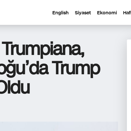
English
Siyaset
Ekonomi
Haf
 Trumpiana,
doğu’da Trump
 Oldu