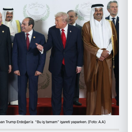
marı Trump Erdoğan’a “Bu iş tamam” işareti yaparken. (Foto: A.A)