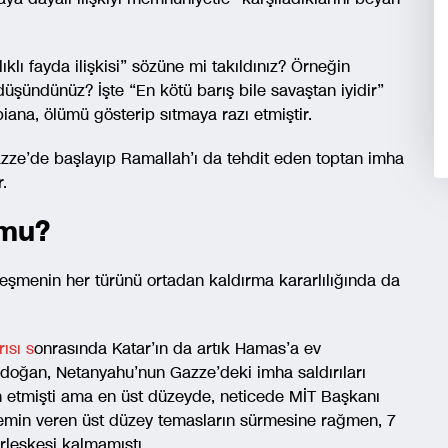
ıklı fayda ilişkisi” sözüne mi takıldınız? Örneğin
 düşündünüz? İşte “En kötü barış bile savaştan iyidir”
iana, ölümü gösterip sıtmaya razı etmiştir.
Gazze’de başlayıp Ramallah’ı da tehdit eden toptan imha
.
 mu?
lleşmenin her türünü ortadan kaldırma kararlılığında da
rısı s
onrasında Katar’ın da artık Hamas’a ev
rdoğan, Netanyahu’nun Gazze’deki imha saldırıları
an etmişti ama en üst düzeyde, neticede MİT Başkanı
zemin veren üst düzey temasların sürmesine rağmen, 7
leşkesi kalmamıştı.