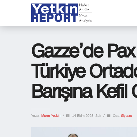
Gazze’de Pax
Türkiye Orta
Barışına Kefil
Yazar:
Murat Yetkin
/
14 Ekim 2025, Salı
/
Oda:
Siyaset