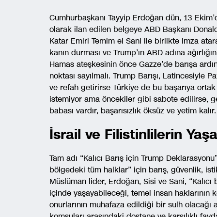
Cumhurbaşkanı Tayyip Erdoğan dün, 13 Ekim’de
olarak ilan edilen belgeye ABD Başkanı Donal
Katar Emiri Temim el Sani ile birlikte imza atar
kanın durması ve Trump’ın ABD adına ağırlığını 
Hamas ateşkesinin önce Gazze’de barışa ardı
noktası sayılmalı. Trump Barışı, Latincesiyle P
ve refah getirirse Türkiye de bu başarıya ortak
istemiyor ama öncekiler gibi sabote edilirse, 
babası vardır, başarısızlık öksüz ve yetim kalır.
İsrail ve Filistinlilerin Y
Tam adı “Kalıcı Barış için Trump Deklarasyonu” ol
bölgedeki tüm halklar” için barış, güvenlik, is
Müslüman lider, Erdoğan, Sisi ve Sani, “Kalıcı ba
içinde yaşayabileceği, temel insan haklarının k
onurlarının muhafaza edildiği bir sulh olacağı an
komşuları arasındaki dostane ve karşılıklı fayd