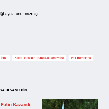
diği ayazı unutmazmış.
İsrail
,
Kalıcı Barış İçin Trump Deklarasyonu
,
Pax Trumpiana
,
YA DEVAM EDİN
 Putin Kazandı,