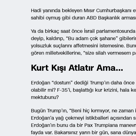
Hadi yanında bekleyen Mısır Cumhurbaşkanı ev
sahibi oymuş gibi duran ABD Başkanlık arması
Ya da birkaç saat önce İsrail parlamentosund
deyip, kaldırıp, “Bu adam çok şahane” gibileri
yolsuzluk suçlarını affetmesini istemesine. Bun
gören milletvekillerine, “size silah vermesem 
Kurt Kışı Atlatır Ama…
Erdoğan “dostum” dediği Trump’ın daha önce k
olabilir mi? F-35’i, başlattığı kur krizini, hal
mektubunu?
Bugün Trump’ın, “Beni hiç kırmıyor, ne zaman i
Erdoğan’a yağ çekmeyi istikballeri açısından s
Erdoğan’ın bunu da bir Pax Trumpiana manevra
fayda var. Bakarsınız yarın bir gün, sana dün