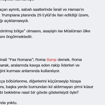
an ayrıntı, sabah saatlerinde İsrail ve Hamas’ın
Trumpiana planında 29 Eylül’de ilan edildiği üzere,
ı açıklamasıydı.
ırılmış bölge” olmasını, asayişin ise Müslüman ülke
ını öngörmektedir.
ijinali “Pax Romana”; Roma
Barışı
demek. Roma
arak, aralarında kavga eden rakip liderleri ve
ğini kurması anlamında kullanılıyor.
kça böbürlenme, diğerlerini küçümseyip hizaya
ra, başka yerde burnundan kıl aldırmayan yirmi küsur
ibi bekletme nasıl bir gövde gösterisiydi öyle?
nda yoktu.