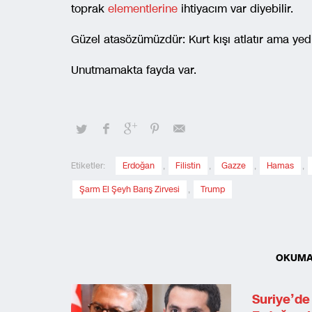
toprak
elementlerine
ihtiyacım var diyebilir.
Güzel atasözümüzdür: Kurt kışı atlatır ama ye
Unutmamakta fayda var.
Etiketler:
Erdoğan
,
Filistin
,
Gazze
,
Hamas
,
Şarm El Şeyh Barış Zirvesi
,
Trump
OKUMA
Suriye’de