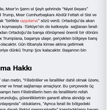
, Mısır’ın Şarm el Şeyh şehrinde “Niyet Beyanı”
d Trump, Mısır Cumhurbaşkanı Abdül Fettah el Sisi ve
ak “birlikte
uygulama
” sözü verdi. Ortadoğu’da akan
koymasıyla -Türkiye’nin de katkısıyla- sağlanan İsrail-
ndan Ortadoğu’da barışa dönüşmesi önemli bir dönüm
ax Trumpiana, başarıya ulaşır, gerçekten bölgeye barış
 olacaktır. Gün itibarıyla kimse aklına getirmek
geriye dünkü Trump Şov kalacaktır. Başarının bin
aşama Hakkı
an metin, “Filistinliler ve İsrailliler dahil olmak üzere,
tikrar ve fırsat sağlamayı amaçlıyor. Bu çerçevede üç
rışın hem Filistinlilerin hem de İsraillilerin refah
orunduğu, güvenliklerinin garanti altına alındığı ve
layışında” olduklarını, “Ayrıca İsrail ile bölgedeki
aya dayalı ilişkiyi memnuniyetle” karşıladıklarını beyan