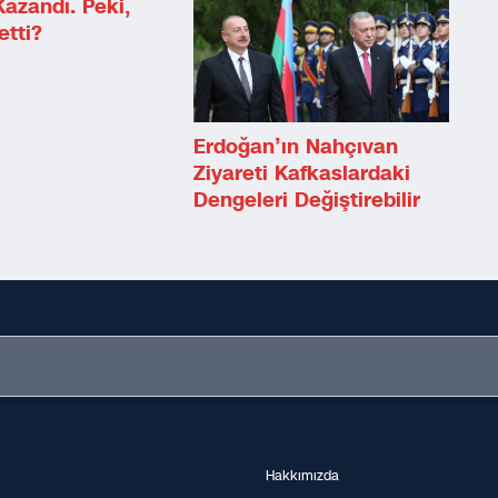
azandı. Peki,
tti?
Erdoğan’ın Nahçıvan
Ziyareti Kafkaslardaki
Dengeleri Değiştirebilir
Hakkımızda