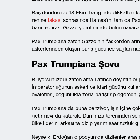
Baş döndürücü 13 Ekim trafiğinde dikkatten kaç
rehine
takası
sonrasında Hamas’ın, tam da Pax 
barış sonrası Gazze yönetiminde bulunmayacağ
Pax Trumpiana zaten Gazze’nin “askerden arınd
askerlerinden oluşan barış gücünce sağlanmas
Pax Trumpiana Şovu
Biliyorsunuzdur zaten ama Latince deyimin or
İmparatorluğunun askeri ve idari gücünü kullan
eyaletleri, çoğunlukla zorla barıştırıp egemenli
Pax Trumpiana da buna benziyor, işin içine ço
getirmeyi da katarak. Dün imza töreninden son
ülke liderini arkasına dizip yarım saat tuzluk g
Neyse ki Erdoğan o podyumda dizilenler arası