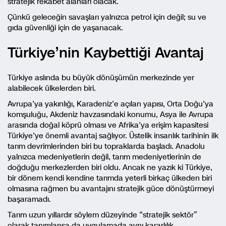
stratejik rekabet alanları olacak.
Çünkü geleceğin savaşları yalnızca petrol için değil; su ve
gıda güvenliği için de yaşanacak.
Türkiye’nin Kaybettiği Avantaj
Türkiye aslında bu büyük dönüşümün merkezinde yer
alabilecek ülkelerden biri.
Avrupa’ya yakınlığı, Karadeniz’e açılan yapısı, Orta Doğu’ya
komşuluğu, Akdeniz havzasındaki konumu, Asya ile Avrupa
arasında doğal köprü olması ve Afrika’ya erişim kapasitesi
Türkiye’ye önemli avantaj sağlıyor. Üstelik insanlık tarihinin ilk
tarım devrimlerinden biri bu topraklarda başladı. Anadolu
yalnızca medeniyetlerin değil, tarım medeniyetlerinin de
doğduğu merkezlerden biri oldu. Ancak ne yazık ki Türkiye,
bir dönem kendi kendine tarımda yeterli birkaç ülkeden biri
olmasına rağmen bu avantajını stratejik güce dönüştürmeyi
başaramadı.
Tarım uzun yıllardır söylem düzeyinde “stratejik sektör”
olarak tanımlansa da uygulamada aynı kararlılık