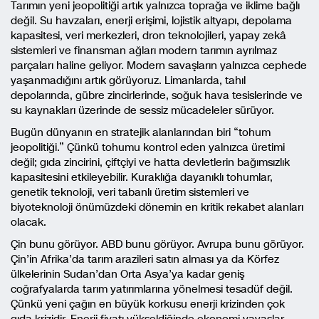
Tarımın yeni jeopolitiği artık yalnızca toprağa ve iklime bağlı
değil. Su havzaları, enerji erişimi, lojistik altyapı, depolama
kapasitesi, veri merkezleri, dron teknolojileri, yapay zekâ
sistemleri ve finansman ağları modern tarımın ayrılmaz
parçaları haline geliyor. Modern savaşların yalnızca cephede
yaşanmadığını artık görüyoruz. Limanlarda, tahıl
depolarında, gübre zincirlerinde, soğuk hava tesislerinde ve
su kaynakları üzerinde de sessiz mücadeleler sürüyor.
Bugün dünyanın en stratejik alanlarından biri “tohum
jeopolitiği.” Çünkü tohumu kontrol eden yalnızca üretimi
değil; gıda zincirini, çiftçiyi ve hatta devletlerin bağımsızlık
kapasitesini etkileyebilir. Kuraklığa dayanıklı tohumlar,
genetik teknoloji, veri tabanlı üretim sistemleri ve
biyoteknoloji önümüzdeki dönemin en kritik rekabet alanları
olacak.
Çin bunu görüyor. ABD bunu görüyor. Avrupa bunu görüyor.
Çin’in Afrika’da tarım arazileri satın alması ya da Körfez
ülkelerinin Sudan’dan Orta Asya’ya kadar geniş
coğrafyalarda tarım yatırımlarına yönelmesi tesadüf değil.
Çünkü yeni çağın en büyük korkusu enerji krizinden çok
gıda krizidir. Enerji fiyatı yükseldiğinde ekonomi yavaşlar.