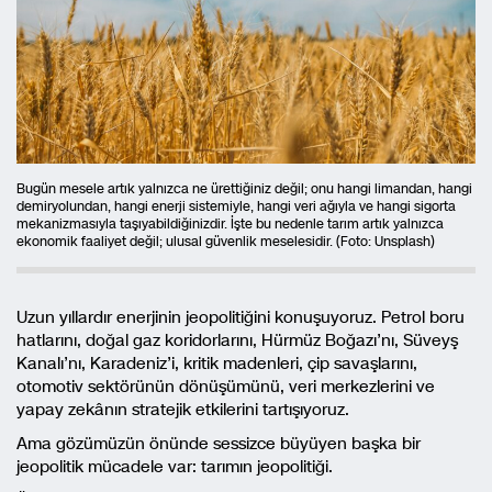
Bugün mesele artık yalnızca ne ürettiğiniz değil; onu hangi limandan, hangi
demiryolundan, hangi enerji sistemiyle, hangi veri ağıyla ve hangi sigorta
mekanizmasıyla taşıyabildiğinizdir. İşte bu nedenle tarım artık yalnızca
ekonomik faaliyet değil; ulusal güvenlik meselesidir. (Foto: Unsplash)
Uzun yıllardır enerjinin jeopolitiğini konuşuyoruz. Petrol boru
hatlarını, doğal gaz koridorlarını, Hürmüz Boğazı’nı, Süveyş
Kanalı’nı, Karadeniz’i, kritik madenleri, çip savaşlarını,
otomotiv sektörünün dönüşümünü, veri merkezlerini ve
yapay zekânın stratejik etkilerini tartışıyoruz.
Ama gözümüzün önünde sessizce büyüyen başka bir
jeopolitik mücadele var: tarımın jeopolitiği.