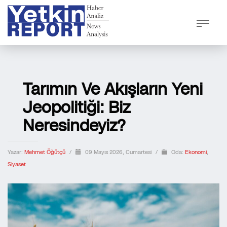
Tarımın Ve Akışların Yeni
Jeopolitiği: Biz
Neresindeyiz?
Yazar:
Mehmet Öğütçü
/
09 Mayıs 2026, Cumartesi
/
Oda:
Ekonomi
,
Siyaset