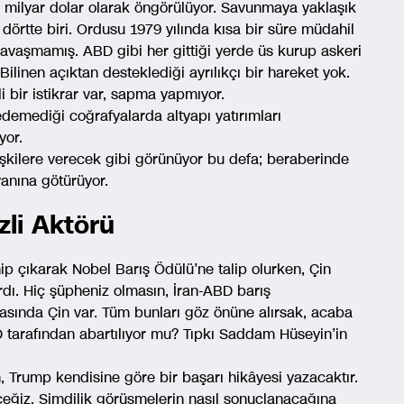
 milyar dolar olarak öngörülüyor. Savunmaya yaklaşık
 dörtte biri. Ordusu 1979 yılında kısa bir süre müdahil
savaşmamış. ABD gibi her gittiği yerde üs kurup askeri
ilinen açıktan desteklediği ayrılıkçı bir hareket yok.
li bir istikrar var, sapma yapmıyor.
edemediği coğrafyalarda altyapı yatırımları
yor.
işkilere verecek gibi görünüyor bu defa; beraberinde
anına götürüyor.
li Aktörü
p çıkarak Nobel Barış Ödülü’ne talip olurken, Çin
ırdı. Hiç şüpheniz olmasın, İran-ABD barış
asında Çin var. Tüm bunları göz önüne alırsak, acaba
D tarafından abartılıyor mu? Tıpkı Saddam Hüseyin’in
, Trump kendisine göre bir başarı hikâyesi yazacaktır.
ceğiz. Şimdilik görüşmelerin nasıl sonuçlanacağına