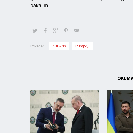
bakalım.
Etiketler:
ABD-Çin
,
Trump-Şi
OKUMA