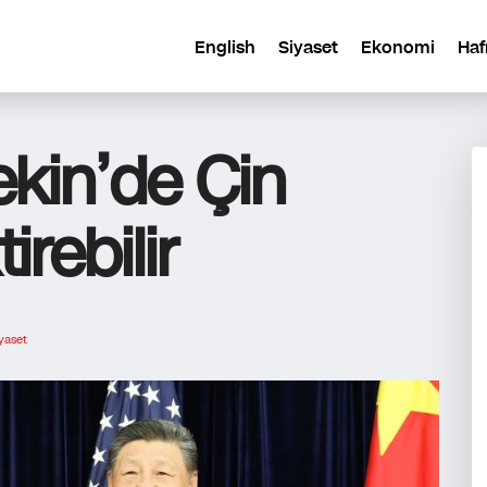
English
Siyaset
Ekonomi
Haf
ekin’de Çin
rebilir
yaset