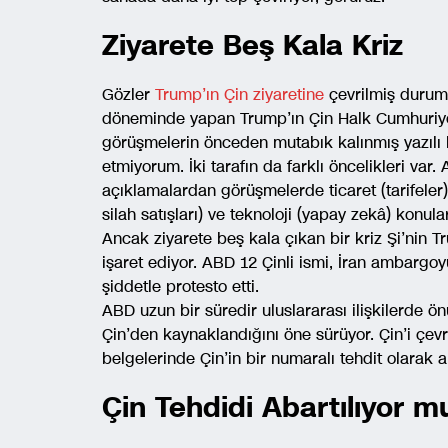
Ziyarete Beş Kala Kriz
Gözler
Trump’ın Çin ziyaretine
çevrilmiş durumda
döneminde yapan Trump’ın Çin Halk Cumhuriyeti’
görüşmelerin önceden mutabık kalınmış yazılı 
etmiyorum. İki tarafın da farklı öncelikleri var.
açıklamalardan görüşmelerde ticaret (tarifeler
silah satışları) ve teknoloji (yapay zekâ) konu
Ancak ziyarete beş kala çıkan bir kriz Şi’nin 
işaret ediyor. ABD 12 Çinli ismi, İran ambargoyu 
şiddetle protesto etti.
ABD uzun bir süredir uluslararası ilişkilerde
Çin’den kaynaklandığını öne sürüyor. Çin’i çevr
belgelerinde Çin’in bir numaralı tehdit olarak a
Çin Tehdidi Abartılıyor m