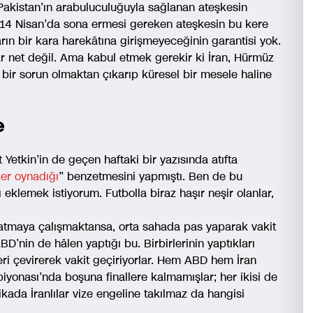
 Pakistan’ın arabuluculuğuyla sağlanan ateşkesin
 14 Nisan’da sona ermesi gereken ateşkesin bu kere
arın bir kara harekâtına girişmeyeceğinin garantisi yok.
 net değil. Ama kabul etmek gerekir ki İran, Hürmüz
 bir sorun olmaktan çıkarıp küresel bir mesele haline
e
Yetkin’in de geçen haftaki bir yazısında atıfta
ker oynadığı
” benzetmesini yapmıştı. Ben de bu
 eklemek istiyorum. Futbolla biraz haşır neşir olanlar,
l atmaya çalışmaktansa, orta sahada pas yaparak vakit
D’nin de hâlen yaptığı bu. Birbirlerinin yaptıkları
ri çevirerek vakit geçiriyorlar. Hem ABD hem İran
onası’nda boşuna finallere kalmamışlar; her ikisi de
kada İranlılar vize engeline takılmaz da hangisi