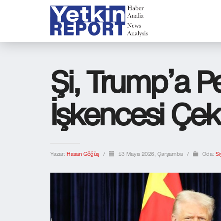
Şi, Trump’a P
İşkencesi Çekti
Yazar:
Hasan Göğüş
/
13 Mayıs 2026, Çarşamba
/
Oda:
Si