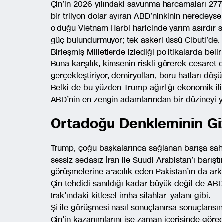
Çin’in 2026 yılındaki savunma harcamaları 277
bir trilyon dolar ayıran ABD’ninkinin neredeyse
olduğu Vietnam Harbi haricinde yarım asırdır 
güç bulundurmuyor; tek askeri üssü Cibuti’de. B
Birleşmiş Milletlerde izlediği politikalarda belir
Buna karşılık, kimsenin riskli görerek cesaret 
gerçekleştiriyor, demiryolları, boru hatları döşü
Belki de bu yüzden Trump ağırlığı ekonomik il
ABD’nin en zengin adamlarından bir düzineyi y
Ortadoğu Denkleminin Giz
Trump, çoğu başkalarınca sağlanan barışa sahi
sessiz sedasız İran ile Suudi Arabistan’ı barışt
görüşmelerine aracılık eden Pakistan’ın da ark
Çin tehdidi sanıldığı kadar büyük değil de AB
Irak’ındaki kitlesel imha silahları yalanı gibi.
Şi ile görüşmesi nasıl sonuçlanırsa sonuçlansın
Çin’in kazanımlarını ise zaman içerisinde göre