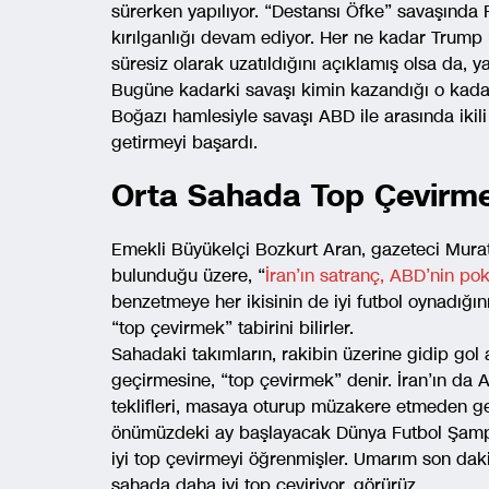
sürerken yapılıyor. “Destansı Öfke” savaşında
kırılganlığı devam ediyor. Her ne kadar Trump
süresiz olarak uzatıldığını açıklamış olsa da, y
Bugüne kadarki savaşı kimin kazandığı o kadar
Boğazı hamlesiyle savaşı ABD ile arasında ikili
getirmeyi başardı.
Orta Sahada Top Çevirm
Emekli Büyükelçi Bozkurt Aran, gazeteci Murat 
bulunduğu üzere, “
İran’ın satranç, ABD’nin po
benzetmeye her ikisinin de iyi futbol oynadığını
“top çevirmek” tabirini bilirler.
Sahadaki takımların, rakibin üzerine gidip go
geçirmesine, “top çevirmek” denir. İran’ın da AB
teklifleri, masaya oturup müzakere etmeden ge
önümüzdeki ay başlayacak Dünya Futbol Şampiy
iyi top çevirmeyi öğrenmişler. Umarım son daki
sahada daha iyi top çeviriyor, görürüz.