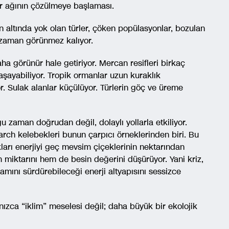
ler ağının çözülmeye başlaması.
rin altında yok olan türler, çöken popülasyonlar, bozulan
 zaman görünmez kalıyor.
 daha görünür hale getiriyor. Mercan resifleri birkaç
yaşayabiliyor. Tropik ormanlar uzun kuraklık
. Sulak alanlar küçülüyor. Türlerin göç ve üreme
ğu zaman doğrudan değil, dolaylı yollarla etkiliyor.
h kelebekleri bunun çarpıcı örneklerinden biri. Bu
ları enerjiyi geç mevsim çiçeklerinin nektarından
m miktarını hem de besin değerini düşürüyor. Yani kriz,
ını sürdürebileceği enerji altyapısını sessizce
ızca “iklim” meselesi değil; daha büyük bir ekolojik