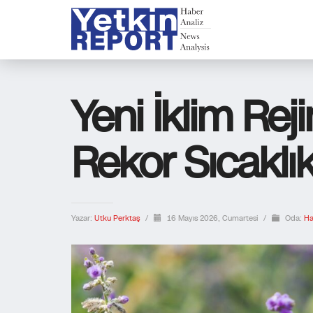
Yeni İklim Reji
Rekor Sıcaklıkl
Yazar:
Utku Perktaş
/
16 Mayıs 2026, Cumartesi
/
Oda:
Ha