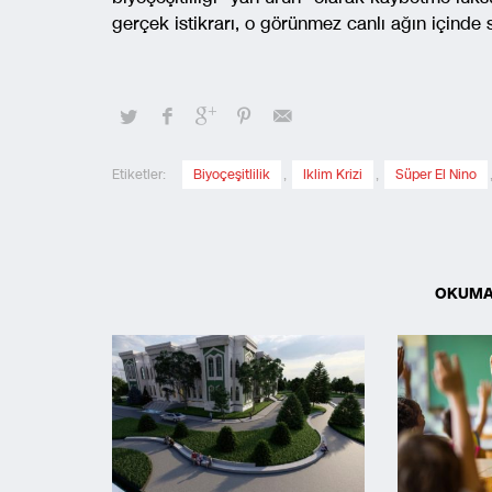
gerçek istikrarı, o görünmez canlı ağın içinde s
Etiketler:
Biyoçeşitlilik
,
Iklim Krizi
,
Süper El Nino
OKUMA