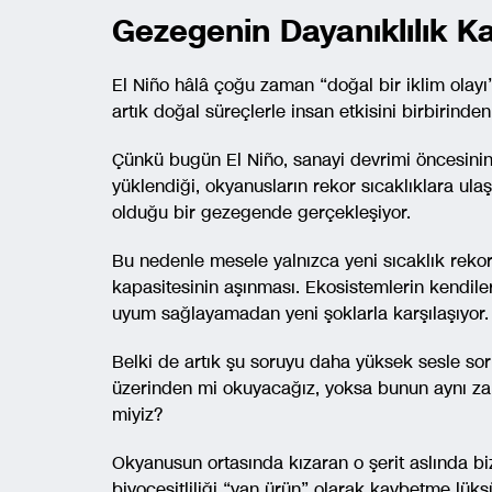
Gezegenin Dayanıklılık Ka
El Niño hâlâ çoğu zaman “doğal bir iklim olayı
artık doğal süreçlerle insan etkisini birbirind
Çünkü bugün El Niño, sanayi devrimi öncesinin
yüklendiği, okyanusların rekor sıcaklıklara ula
olduğu bir gezegende gerçekleşiyor.
Bu nedenle mesele yalnızca yeni sıcaklık rekorl
kapasitesinin aşınması. Ekosistemlerin kendileri
uyum sağlayamadan yeni şoklarla karşılaşıyor.
Belki de artık şu soruyu daha yüksek sesle sor
üzerinden mi okuyacağız, yoksa bunun aynı z
miyiz?
Okyanusun ortasında kızaran o şerit aslında bize
biyoçeşitliliği “yan ürün” olarak kaybetme lü