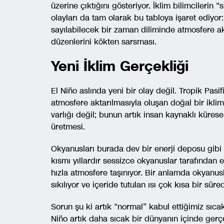
üzerine çıktığını gösteriyor. İklim bilimcilerin
olayları da tam olarak bu tabloya işaret ediyor
sayılabilecek bir zaman diliminde atmosfere a
düzenlerini kökten sarsması.
Yeni İklim Gerçekliği
El Niño aslında yeni bir olay değil. Tropik Pas
atmosfere aktarılmasıyla oluşan doğal bir ikli
varlığı değil; bunun artık insan kaynaklı küres
üretmesi.
Okyanusları burada dev bir enerji deposu gibi
kısmı yıllardır sessizce okyanuslar tarafından 
hızla atmosfere taşınıyor. Bir anlamda okyanusl
sıkılıyor ve içeride tutulan ısı çok kısa bir süred
Sorun şu ki artık “normal” kabul ettiğimiz sıc
Niño artık daha sıcak bir dünyanın içinde ger