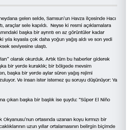
meydana gelen selde, Samsun’un Havza ilçesinde Hacı
stı, araçlar sele kapıldı. Neyse ki resmi açıklamalara
ındaki başka bir ayrıntı en az görüntüler kadar
eki yıla kıyasla çok daha yoğun yağış aldı ve son yedi
ksek seviyesine ulaştı.
yları” olarak okurduk. Artık tüm bu haberler giderek
aşka bir yerde kuraklık; bir bölgede mevsim
en, başka bir yerde aylar süren yağış rejimi
ozuluyor. Ve insan ister istemez şu soruyu düşünüyor: Ya
a çıkan başka bir başlık ise şuydu: “Süper El Niño
fik Okyanusu’nun ortasında uzanan koyu kırmızı bir
caklıklarının uzun yıllar ortalamasının belirgin biçimde