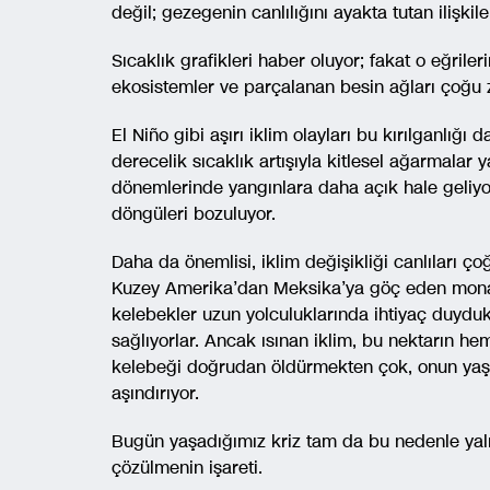
değil; gezegenin canlılığını ayakta tutan ilişki
Sıcaklık grafikleri haber oluyor; fakat o eğrile
ekosistemler ve parçalanan besin ağları çoğu
El Niño gibi aşırı iklim olayları bu kırılganlığı
derecelik sıcaklık artışıyla kitlesel ağarmalar 
dönemlerinde yangınlara daha açık hale geliyor
döngüleri bozuluyor.
Daha da önemlisi, iklim değişikliği canlıları ço
Kuzey Amerika’dan Meksika’ya göç eden monarc
kelebekler uzun yolculuklarında ihtiyaç duyduk
sağlıyorlar. Ancak ısınan iklim, bu nektarın he
kelebeği doğrudan öldürmekten çok, onun yaşam
aşındırıyor.
Bugün yaşadığımız kriz tam da bu nedenle yaln
çözülmenin işareti.