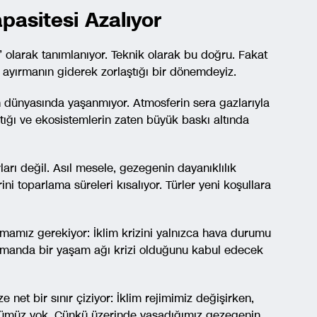
pasitesi Azalıyor
” olarak tanımlanıyor. Teknik olarak bu doğru. Fakat
en ayırmanın giderek zorlaştığı bir dönemdeyiz.
 dünyasında yaşanmıyor. Atmosferin sera gazlarıyla
ştığı ve ekosistemlerin zaten büyük baskı altında
arı değil. Asıl mesele, gezegenin dayanıklılık
ni toparlama süreleri kısalıyor. Türler yeni koşullara
mamız gerekiyor: İklim krizini yalnızca hava durumu
amanda bir yaşam ağı krizi olduğunu kabul edecek
 net bir sınır çiziyor: İklim rejimimiz değişirken,
ksümüz yok. Çünkü üzerinde yaşadığımız gezegenin