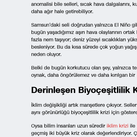
anomalisi bile selleri, sıcak hava dalgalarını, 
daha ağır hale getirebiliyor.
Samsun’daki seli doğrudan yalnızca El Niño gi
bugün yaşadığımız aşırı hava olaylarının ortak
fazla nem taşıyor; deniz yüzeyi sıcaklıkları yük
besleniyor. Bu da kısa sürede çok yoğun yağış
neden oluyor.
Belki de bugün korkutucu olan şey, yalnızca tek
oynak, daha öngörülemez ve daha kırılgan bir
Derinleşen Biyoçeşitlilik
İklim değişikliği artık manşetlere çıkıyor. Selle
aynı görünürlüğü biyoçeşitlilik krizi için göste
Oysa bilim insanları uzun süredir
iklim krizi
ile 
geçmiş iki büyük kriz olarak değerlendiriyor. Ç