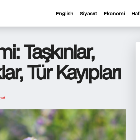
English
Siyaset
Ekonomi
Haf
mi: Taşkınlar,
ar, Tür Kayıpları
yat