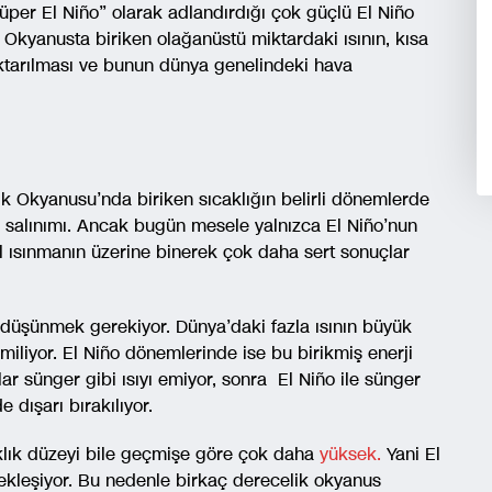
 “süper El Niño” olarak adlandırdığı çok güçlü El Niño
: Okyanusta biriken olağanüstü miktardaki ısının, kısa
ktarılması ve bunun dünya genelindeki hava
ifik Okyanusu’nda biriken sıcaklığın belirli dönemlerde
m salınımı. Ancak bugün mesele yalnızca El Niño’nun
el ısınmanın üzerine binerek çok daha sert sonuçlar
 düşünmek gerekiyor. Dünya’daki fazla ısının büyük
emiliyor. El Niño dönemlerinde ise bu birikmiş enerji
ar sünger gibi ısıyı emiyor, sonra
El Niño ile sünger
e dışarı bırakılıyor.
aklık düzeyi bile geçmişe göre çok daha
yüksek.
Yani El
çekleşiyor. Bu nedenle birkaç derecelik okyanus