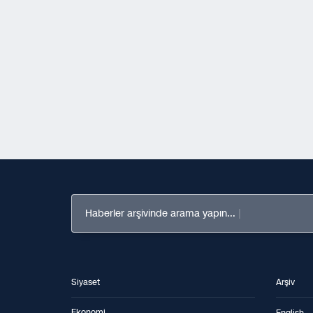
Haberler arşivinde arama yapın...
Siyaset
Arşiv
Ekonomi
English