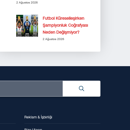
2 Ağustos 2026
Futbol Küreselleşirken
Şampiyonluk Coğrafyası
Neden Değişmiyor?
2 Ağustos 2026
Reklam & İşbirliği
Bize Ulaşın