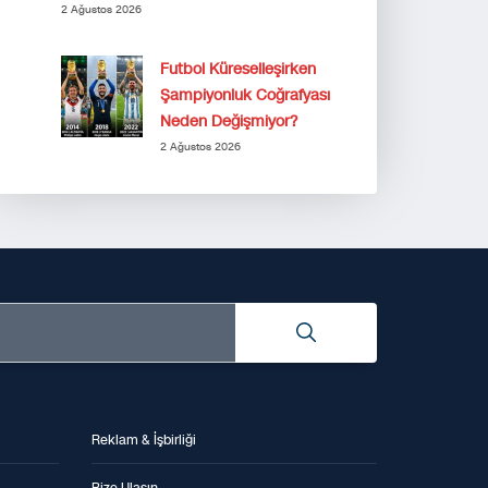
2 Ağustos 2026
Futbol Küreselleşirken
Şampiyonluk Coğrafyası
Neden Değişmiyor?
2 Ağustos 2026
Reklam & İşbirliği
Bize Ulaşın