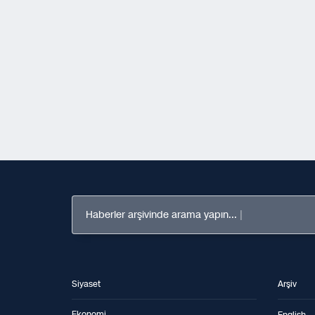
Haberler arşivinde arama yapın...
Siyaset
Arşiv
Ekonomi
English