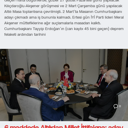
Geçen hafta bugünlerde, gözler 27 Şubat Pazartesi günü yapılacak
Kılıçdaroğlu-Akşener görüşmesi ve 2 Mart Çarşamba günü yapılacak
Altılı Masa toplantısına çevrilmişti. 2 Mart’ta Masanın Cumhurbaşkanı
adayı çıkmadı ama iş bununla kalmadı. Ertesi gün İYİ Parti lideri Meral
Akşener müttefiklerine ağır suçlamalarla masadan kalktı.
Cumhurbaşkanı Tayyip Erdoğan’ın (can kaybı 45 bini geçen) deprem
felaketi ardından tarihini
0