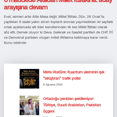
6 maddede Altılıdan Millet İttifakına: aday
arayışına devam
Evet, isimleri artık Altılı Masa değil, Millet İttifakı. Dün, 26 Ocak’ta
yaptıkları 9 saate yakın süren toplantı sonrası yayınladıkları iki sayfalık
ortak açıklamada altı lider kendilerinden ilk kez Millet İttifakı olarak
söz etti. Demek oluyor ki Deva, Gelecek ve Saadet partileri de CHP, İYİ
ve Demokrat partiden oluşan millet ittifakına katılmaya karar verdi.
Bunu bildiride
Mete Atatüre: Kuantum aleminin ışık
“sıkıştıran” trafik polisi
8 Ağustos 2026
Ortadoğu yeniden şekilleniyor:
Türkiye, Suudi Arabistan, Pakistan
üçgeni