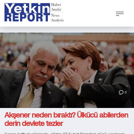
0
Akşener neden bıraktı? Ülkücü abilerden
derin devlete tezler