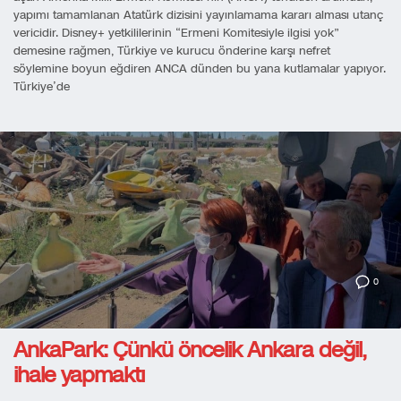
yapımı tamamlanan Atatürk dizisini yayınlamama kararı alması utanç
vericidir. Disney+ yetkililerinin “Ermeni Komitesiyle ilgisi yok”
demesine rağmen, Türkiye ve kurucu önderine karşı nefret
söylemine boyun eğdiren ANCA dünden bu yana kutlamalar yapıyor.
Türkiye’de
0
AnkaPark: Çünkü öncelik Ankara değil,
ihale yapmaktı