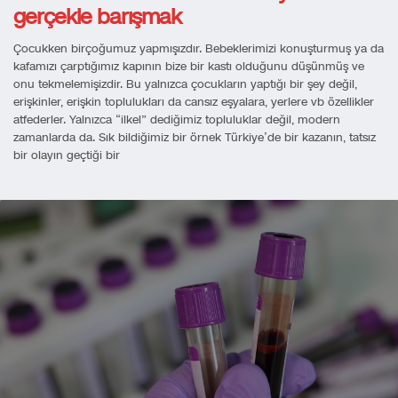
gerçekle barışmak
Çocukken birçoğumuz yapmışızdır. Bebeklerimizi konuşturmuş ya da
kafamızı çarptığımız kapının bize bir kastı olduğunu düşünmüş ve
onu tekmelemişizdir. Bu yalnızca çocukların yaptığı bir şey değil,
erişkinler, erişkin toplulukları da cansız eşyalara, yerlere vb özellikler
atfederler. Yalnızca “ilkel” dediğimiz topluluklar değil, modern
zamanlarda da. Sık bildiğimiz bir örnek Türkiye’de bir kazanın, tatsız
bir olayın geçtiği bir