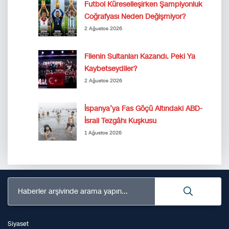
Futbol Küreselleşirken Şampiyonluk
Coğrafyası Neden Değişmiyor?
2 Ağustos 2026
Filenin Sultanları Kazandı. Peki Ya
Kaybetseydiler?
2 Ağustos 2026
İspanya’ya Fas Göçü Altındaki ABD-
İsrail Tezgâhı Kuşkusu
1 Ağustos 2026
Haberler arşivinde arama yapın...
Siyaset