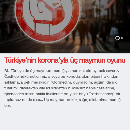
0
Türkiye’nin korona’yla üç maymun oyunu
Biz Türkiye’de üç maymun mantığıyla hareket etmeyi pek severiz.
Özellikle hükümetlerimiz o veya bu konuda, olan biteni halkından
saklamaya pek meraklıdır. “Görmedim, duymadım, ağzımı da sıkı
tutarım” diyerekten aile içi şiddetten hukuksuz hapis cezalarına,
işkenceden insan hakkı ihlallerine on yıllar boyu “şerbetlenmiş” bir
toplumuz ne de olsa… Üç maymunun kör, sağır, dilsiz olma mantığı
bize