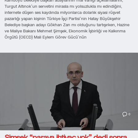
Kamuoyu belediye başkan adaylarının mal varlığı açıklamalarını,
Turgut Altınok’un servetini mirasla mı yolsuzlukla mı edindiğini,
internete düşen ses kaydında milyonlarca dolarlık siyasi rüşvet
pazarlığı yapan kişinin Türkiye İşçi Partisi’nin Hatay Büyükşehir
Belediye başkan adayı Gökhan Zan mı olduğunu tartışırken, Hazine
ve Maliye Bakanı Mehmet Şimşek, Ekonomik İşbirliği ve Kalkınma
Örgütü (OECD) Mali Eylem Görev Gücü’nün
0
Şimşek “paraya ihtiyaç yok” dedi sonra