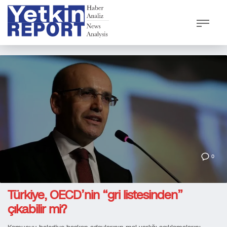
0
Türkiye, OECD’nin “gri listesinden”
çıkabilir mi?