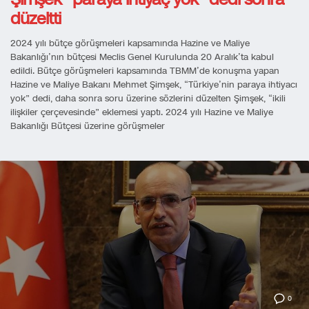
düzeltti
2024 yılı bütçe görüşmeleri kapsamında Hazine ve Maliye
Bakanlığı’nın bütçesi Meclis Genel Kurulunda 20 Aralık’ta kabul
edildi. Bütçe görüşmeleri kapsamında TBMM’de konuşma yapan
Hazine ve Maliye Bakanı Mehmet Şimşek, “Türkiye’nin paraya ihtiyacı
yok” dedi, daha sonra soru üzerine sözlerini düzelten Şimşek, “ikili
ilişkiler çerçevesinde” eklemesi yaptı. 2024 yılı Hazine ve Maliye
Bakanlığı Bütçesi üzerine görüşmeler
0