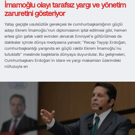
İmamoğlu olayı tarafsız yargı ve yönetim
zaruretini gösteriyor
Yatay geçişte usulsüzlük gerekçesi ile cumhurbaşkanlığının güçlü
adayı Ekrem İmamoğlu’nun diplomasının iptal edilmesi gibi, hemen
ertesi gün şafak vakti evinden alınarak Emniyet’e götürülmesi de
dakikalar içinde dünya medyasına yansıdı; “Recep Tayyip Erdoğan,
cumhurbaşkanlığı yarışında en güçlü rakibi Ekrem İmamoğlu’nu
tutuklattı” mealinde başlıklarla dünyaya duyurdular. Bu gelişmeleri,
Cumhurbaşkanı Erdoğan’ın idare ve yargı makamları üzerindeki
nüfuzuyla en