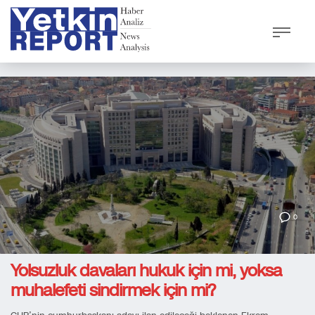
0
Yolsuzluk davaları hukuk için mi, yoksa
muhalefeti sindirmek için mi?