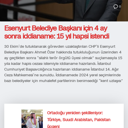
0
Esenyurt Belediye Başkanı için 4 ay
sonra iddianame: 15 yıl hapsi istendi
30 Ekim’de tutuklanarak görevden uzaklaştırılan CHP’li Esenyurt
Belediye Başkanı Ahmet Özer hakkında tutukluluğunun üzerinden 4
ay geçtikten sonra “silahlı terör örgütü üyesi olmak” suçlamasıyla 15
yıla kadar hapis cezası istemiyle iddianame hazırlandı. İstanbul
Cumhuriyet Başsavcılığınca hazırlanan iddianame İstanbul 14. Ağır
Ceza Mahkemesi’ne sunuldu. İddianamede 2024 yerel seçimlerinde
bazı belediyeler için muhalefet partilerinin benimsediği “kent uzlaşısı”
Ortadoğu yeniden şekilleniyor:
Türkiye, Suudi Arabistan, Pakistan
üçgeni