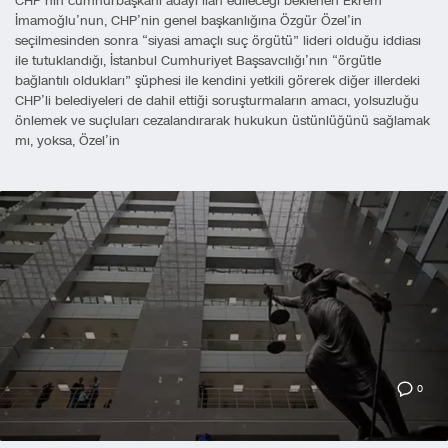
CHP’nin cumhurbaşkanı adayı ilan edileceği beklenen Ekrem
İmamoğlu’nun, CHP’nin genel başkanlığına Özgür Özel’in
seçilmesinden sonra “siyasi amaçlı suç örgütü” lideri olduğu iddiası
ile tutuklandığı, İstanbul Cumhuriyet Başsavcılığı’nın “örgütle
bağlantılı oldukları” şüphesi ile kendini yetkili görerek diğer illerdeki
CHP’li belediyeleri de dahil ettiği soruşturmaların amacı, yolsuzluğu
önlemek ve suçluları cezalandırarak hukukun üstünlüğünü sağlamak
mı, yoksa, Özel’in
0