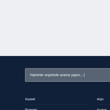
Haberler arşivinde arama yapın...
Siyaset
Arşiv
Ekonomi
English