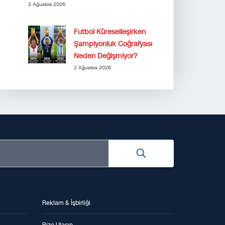
2 Ağustos 2026
Futbol Küreselleşirken
Şampiyonluk Coğrafyası
Neden Değişmiyor?
2 Ağustos 2026
Reklam & İşbirliği
Bize Ulaşın