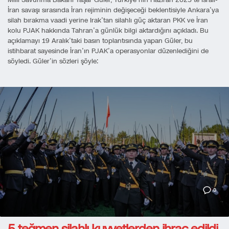
Milli Savunma Bakanı Yaşar Güler, Türkiye’nin Haziran 2025’te İsrail-
İran savaşı sırasında İran rejiminin değişeceği beklentisiyle Ankara’ya
silah bırakma vaadi yerine Irak’tan silahlı güç aktaran PKK ve İran
kolu PJAK hakkında Tahran’a günlük bilgi aktardığını açıkladı. Bu
açıklamayı 19 Aralık’taki basın toplantısında yapan Güler, bu
istihbarat sayesinde İran’ın PJAK’a operasyonlar düzenlediğini de
söyledi. Güler’in sözleri şöyle:
0