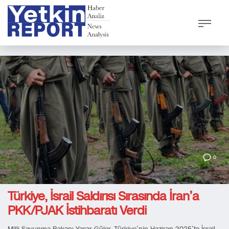
0
Türkiye, İsrail Saldırısı Sırasında İran’a
PKK/PJAK İstihbaratı Verdi