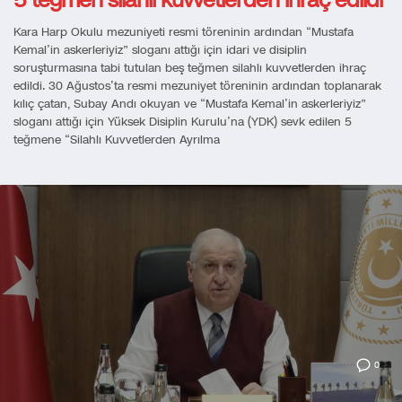
5 teğmen silahlı kuvvetlerden ihraç edildi
Kara Harp Okulu mezuniyeti resmi töreninin ardından “Mustafa
Kemal’in askerleriyiz” sloganı attığı için idari ve disiplin
soruşturmasına tabi tutulan beş teğmen silahlı kuvvetlerden ihraç
edildi. 30 Ağustos’ta resmi mezuniyet töreninin ardından toplanarak
kılıç çatan, Subay Andı okuyan ve “Mustafa Kemal’in askerleriyiz”
sloganı attığı için Yüksek Disiplin Kurulu’na (YDK) sevk edilen 5
teğmene “Silahlı Kuvvetlerden Ayrılma
0