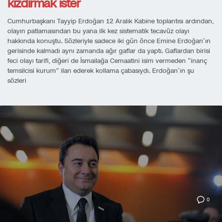
kızdırmak ister
Cumhurbaşkanı Tayyip Erdoğan 12 Aralık Kabine toplantısı ardından,
olayın patlamasından bu yana ilk kez sistematik tecavüz olayı
hakkında konuştu. Sözleriyle sadece iki gün önce Emine Erdoğan’ın
gerisinde kalmadı aynı zamanda ağır gaflar da yaptı. Gaflardan birisi
feci olayı tarifi, diğeri de İsmailağa Cemaatini isim vermeden “inanç
temsilcisi kurum” ilan ederek kollama çabasıydı. Erdoğan’ın şu
sözleri
0