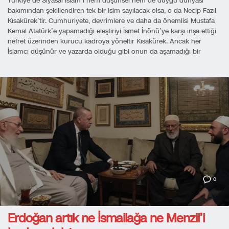
Türkiye’de Siyasal İslam’ı hem düşünsel hem de duygu dünyası
bakımından şekillendiren tek bir isim sayılacak olsa, o da Necip Fazıl
Kısakürek’tir. Cumhuriyete, devrimlere ve daha da önemlisi Mustafa
Kemal Atatürk’e yapamadığı eleştiriyi İsmet İnönü’ye karşı inşa ettiği
nefret üzerinden kurucu kadroya yöneltir Kısakürek. Ancak her
İslamcı düşünür ve yazarda olduğu gibi onun da aşamadığı bir
0
Erdoğan artık ne İsmailağa ne Menzil’i