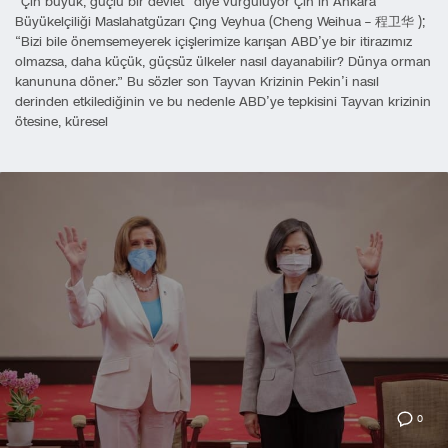
“Çin büyük, güçlü bir devlet” diye vurguluyor Çin’in Ankara
Büyükelçiliği Maslahatgüzarı Çıng Veyhua (Cheng Weihua – 程卫华 );
“Bizi bile önemsemeyerek içişlerimize karışan ABD’ye bir itirazımız
olmazsa, daha küçük, güçsüz ülkeler nasıl dayanabilir? Dünya orman
kanununa döner.” Bu sözler son Tayvan Krizinin Pekin’i nasıl
derinden etkilediğinin ve bu nedenle ABD’ye tepkisini Tayvan krizinin
ötesine, küresel
0