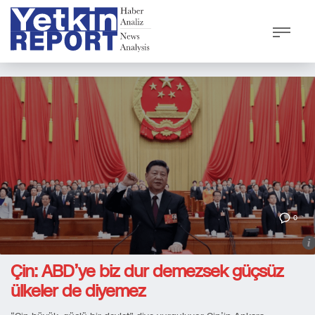
0
Çin: ABD’ye biz dur demezsek güçsüz
ülkeler de diyemez