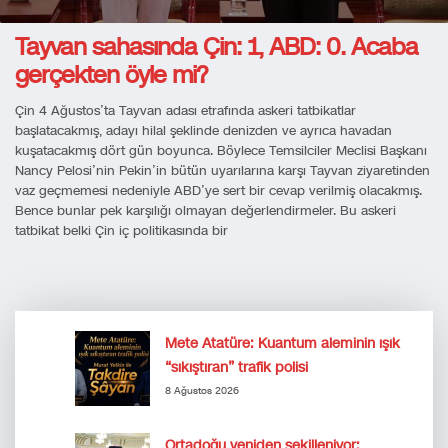
Tayvan sahasında Çin: 1, ABD: 0. Acaba
gerçekten öyle mi?
Çin 4 Ağustos’ta Tayvan adası etrafında askeri tatbikatlar
başlatacakmış, adayı hilal şeklinde denizden ve ayrıca havadan
kuşatacakmış dört gün boyunca. Böylece Temsilciler Meclisi Başkanı
Nancy Pelosi’nin Pekin’in bütün uyarılarına karşı Tayvan ziyaretinden
vaz geçmemesi nedeniyle ABD’ye sert bir cevap verilmiş olacakmış.
Bence bunlar pek karşılığı olmayan değerlendirmeler. Bu askeri
tatbikat belki Çin iç politikasında bir
Mete Atatüre: Kuantum aleminin ışık
“sıkıştıran” trafik polisi
8 Ağustos 2026
Ortadoğu yeniden şekilleniyor: