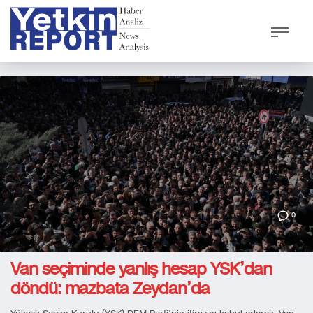
0
Van seçiminde yanlış hesap YSK’dan
döndü: mazbata Zeydan’da