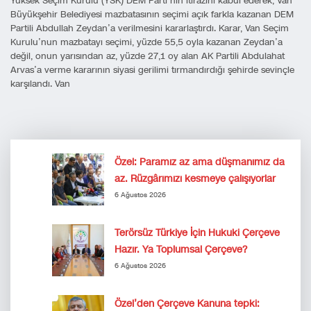
Yüksek Seçim Kurulu (YSK) DEM Parti’nin itirazını kabul ederek, Van
Büyükşehir Belediyesi mazbatasının seçimi açık farkla kazanan DEM
Partili Abdullah Zeydan’a verilmesini kararlaştırdı. Karar, Van Seçim
Kurulu’nun mazbatayı seçimi, yüzde 55,5 oyla kazanan Zeydan’a
değil, onun yarısından az, yüzde 27,1 oy alan AK Partili Abdulahat
Arvas’a verme kararının siyasi gerilimi tırmandırdığı şehirde sevinçle
karşılandı. Van
Özel: Paramız az ama düşmanımız da
az. Rüzgârımızı kesmeye çalışıyorlar
6 Ağustos 2026
Terörsüz Türkiye İçin Hukuki Çerçeve
Hazır. Ya Toplumsal Çerçeve?
6 Ağustos 2026
Özel’den Çerçeve Kanuna tepki: