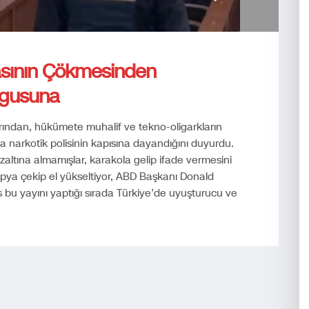
asının Çökmesinden
rgusuna
rından, hükümete muhalif ve tekno-oligarkların
na narkotik polisinin kapısına dayandığını duyurdu.
altına almamışlar, karakola gelip ifade vermesini
kopya çekip el yükseltiyor, ABD Başkanı Donald
s bu yayını yaptığı sırada Türkiye’de uyuşturucu ve