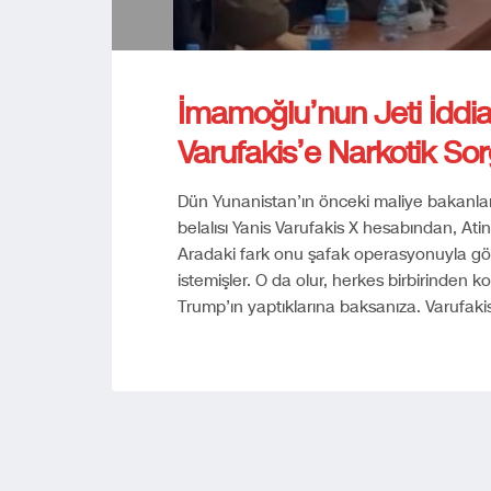
İmamoğlu’nun Jeti İddi
Varufakis’e Narkotik So
Dün Yunanistan’ın önceki maliye bakanla
belalısı Yanis Varufakis X hesabından, Ati
Aradaki fark onu şafak operasyonuyla göz
istemişler. O da olur, herkes birbirinden 
Trump’ın yaptıklarına baksanıza. Varufaki