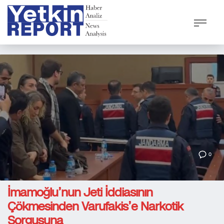
0
İmamoğlu’nun Jeti İddiasının
Çökmesinden Varufakis’e Narkotik
Sorgusuna