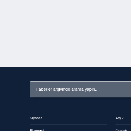
Haberler arşivinde arama yapın...
Siyaset
Arşiv
Ekonomi
English