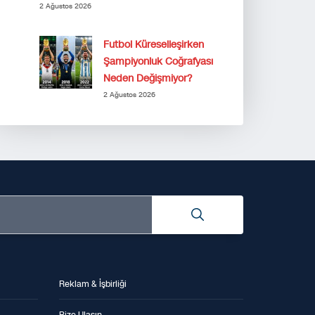
2 Ağustos 2026
Futbol Küreselleşirken
Şampiyonluk Coğrafyası
Neden Değişmiyor?
2 Ağustos 2026
Reklam & İşbirliği
Bize Ulaşın