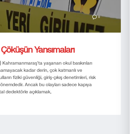
0
l Çöküşün Yansımaları
) Kahramanmaraş’ta yaşanan okul baskınları
alınamayacak kadar derin, çok katmanlı ve
ların fiziki güvenliği, giriş-çıkış denetimleri, risk
ti önemdedir. Ancak bu olayları sadece kapıya
tal dedektörle açıklamak,