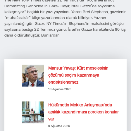
The New York Times gazetesi 22 Temmuz’da “No, Israel Is not
Committing Genocide in Gaza– Hayır, İsrail Gazze’de soykırıma
kalkışmıyor” başlıklı bir yazı yayınladı. Yazarı Bret Stephens, gazetenin
“muhafazakâr” köşe yazarlarından olarak biliniyor. Yazının
yayınlandığı gün Gazze NY Times’ın Stephens’in makalesini görüşler
sayfasına bastığı 22 Temmuz günü, İsrail’in Gazze harekâtında 80 kişi
daha öldürülmüştür. Bunlardan
Mansur Yavaş: Kürt meselesinin
çözümü seçim kazanmaya
endekslenemez
10 Ağustos 2026
Hükümetin Mekke Anlaşması’nda
açıklık kazandırması gereken konular
var
9 Ağustos 2026