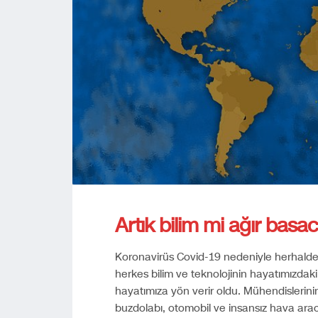
Artık bilim mi ağır basa
Koronavirüs Covid-19 nedeniyle herhalde 
herkes bilim ve teknolojinin hayatımızdaki ö
hayatımıza yön verir oldu. Mühendislerinin
buzdolabı, otomobil ve insansız hava aracı