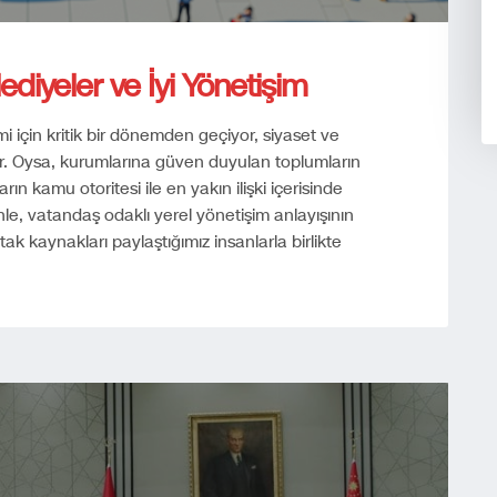
diyeler ve İyi Yönetişim
 için kritik bir dönemden geçiyor, siyaset ve
. Oysa, kurumlarına güven duyulan toplumların
ın kamu otoritesi ile en yakın ilişki içerisinde
le, vatandaş odaklı yerel yönetişim anlayışının
k kaynakları paylaştığımız insanlarla birlikte