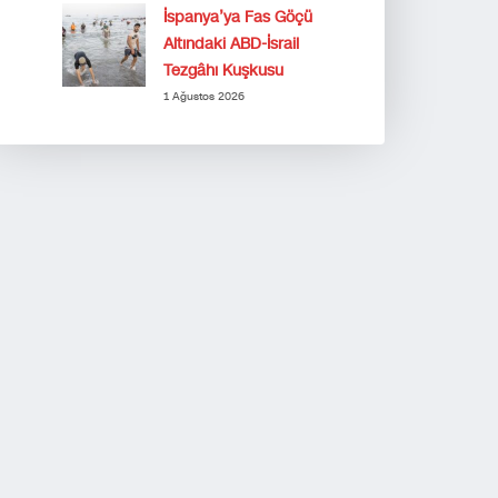
İspanya’ya Fas Göçü
Altındaki ABD-İsrail
Tezgâhı Kuşkusu
1 Ağustos 2026