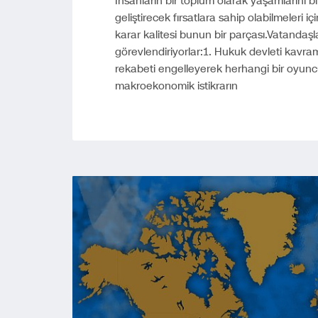
İnsanların bir toplum olarak yaşamlarını b
geliştirecek fırsatlara sahip olabilmeleri 
karar kalitesi bunun bir parçası.Vatandaşl
görevlendiriyorlar:1. Hukuk devleti kavra
rekabeti engelleyerek herhangi bir oyunc
makroekonomik istikrarın