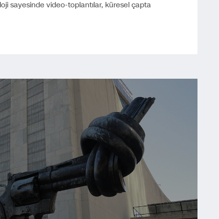
loji sayesinde video-toplantılar, küresel çapta