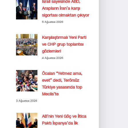
İsrail sayesinde ABD,
Arapların İran’a karşı
sigortası olmaktan çıkıyor
5 Ağustos 2026
Karşılaştırmalı Yeni Parti
ve CHP grup toplantısı
gözlemleri
4 Ağustos 2026
Öcalan “Yetmez ama,
evet” dedi, Terörsüz
Türkiye yasasında top
Meclis’te
3 Ağustos 2026
AB’nin Yeni Göç ve İltica
Paktı İspanya’da İlk