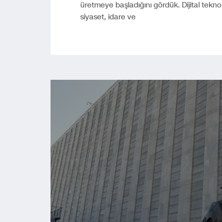
üretmeye başladığını gördük. Dijital tekno
siyaset, idare ve