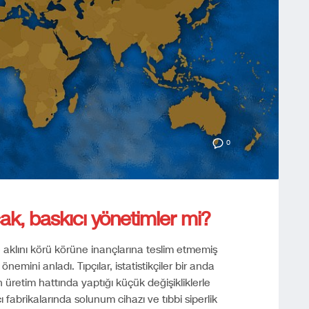
0
cak, baskıcı yönetimler mi?
aklını körü körüne inançlarına teslim etmemiş
nemini anladı. Tıpçılar, istatistikçiler bir anda
 üretim hattında yaptığı küçük değişikliklerle
 fabrikalarında solunum cihazı ve tıbbi siperlik