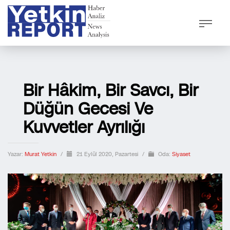
Bir Hâkim, Bir Savcı, Bir
Düğün Gecesi Ve
Kuvvetler Ayrılığı
Yazar:
Murat Yetkin
/
21 Eylül 2020, Pazartesi
/
Oda:
Siyaset