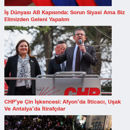
İş Dünyası AB Kapısında: Sorun Siyasi Ama Biz
Elimizden Geleni Yapalım
CHP’ye Çin İşkencesi: Afyon’da İlticacı, Uşak
Ve Antalya’da İtirafçılar