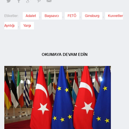
Etiketler:
Adalet
,
Başsavcı
,
FETÖ
,
Ginsburg
,
Kuvvetler
Ayrılığı
,
Yargı
OKUMAYA DEVAM EDİN