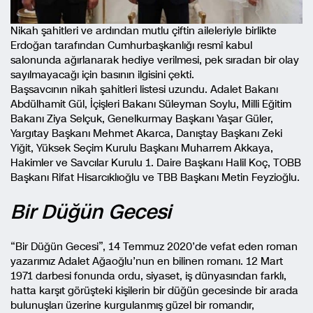
Nikah şahitleri ve ardından mutlu çiftin aileleriyle birlikte
Erdoğan tarafından Cumhurbaşkanlığı resmî kabul
salonunda ağırlanarak hediye verilmesi, pek sıradan bir olay
sayılmayacağı için basının ilgisini çekti.
Başsavcının nikah şahitleri listesi uzundu. Adalet Bakanı
Abdülhamit Gül, İçişleri Bakanı Süleyman Soylu, Milli Eğitim
Bakanı Ziya Selçuk, Genelkurmay Başkanı Yaşar Güler,
Yargıtay Başkanı Mehmet Akarca, Danıştay Başkanı Zeki
Yiğit, Yüksek Seçim Kurulu Başkanı Muharrem Akkaya,
Hakimler ve Savcılar Kurulu 1. Daire Başkanı Halil Koç, TOBB
Başkanı Rifat Hisarcıklıoğlu ve TBB Başkanı Metin Feyzioğlu.
Bir Düğün Gecesi
“Bir Düğün Gecesi”, 14 Temmuz 2020’de vefat eden roman
yazarımız Adalet Ağaoğlu’nun en bilinen romanı. 12 Mart
1971 darbesi fonunda ordu, siyaset, iş dünyasından farklı,
hatta karşıt görüşteki kişilerin bir düğün gecesinde bir arada
bulunuşları üzerine kurgulanmış güzel bir romandır,