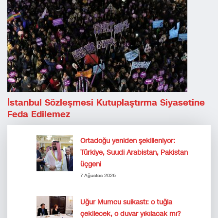
İstanbul Sözleşmesi Kutuplaştırma Siyasetine
Feda Edilemez
Ortadoğu yeniden şekilleniyor:
Türkiye, Suudi Arabistan, Pakistan
üçgeni
7 Ağustos 2026
Uğur Mumcu suikastı: o tuğla
çekilecek, o duvar yıkılacak mı?