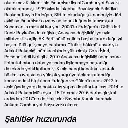
olur olmaz Kırklareli’nin Pınarhisar ilçesi Cumhuriyet Savcısı
olarak atanmış. 1999 yılında İstanbul Büyükşehir Belediye
Başkanı Tayyip Erdoğan, Siirt’te okuduğu şiir nedeniyle dört
aylığına Pınarhisar cezaevine konulduğunda tanışmışlar.
Kocaman’ın mesleki kariyeri, 2003’te Erdoğan’ın CHP lideri
Deniz Baykal’ın desteğiyle, Anayasa değişikliği yoluyla
milletvekili seçilip AK Parti hükümetinin başbakanı olduğu yıl
başka türlü gelişmeye başlamış. “Tetkik hâkimi” unvanıyla
Adalet Bakanlığı bürokrasisinde yükselmiş. Ceza İşleri,
Personel, Adli Sicil gibi, 2010 Anayasa değişikliğinden sonra
Fethullahçıların daha yakından ilgilenmeye başladığı
dairelerde yetki kullanmış. Kimin hangi kanalı kullanarak
hâkim, savcı, ya da yüksek yargı üyesi olarak atandığı
konusundaki bilgisi ona Erdoğan ve Gülen’in arası 2013’te
açıldığında yargıda nokta atış yapma imkânı tanımış. 2014’te
Adalet Bakanı Müsteşarı, 15 Temmuz 2016 darbe girişimi
ardından 2017’de de Hakimler Savcılar Kurulu kararıyla
Ankara Cumhuriyet Başsavcısı olmuş.
Şahitler huzurunda