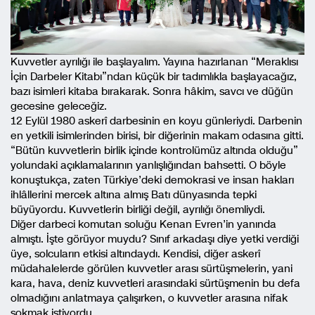
Kuvvetler ayrılığı ile başlayalım. Yayına hazırlanan “Meraklısı
İçin Darbeler Kitabı”ndan küçük bir tadımlıkla başlayacağız,
bazı isimleri kitaba bırakarak. Sonra hâkim, savcı ve düğün
gecesine geleceğiz.
12 Eylül 1980 askerî darbesinin en koyu günleriydi. Darbenin
en yetkili isimlerinden birisi, bir diğerinin makam odasına gitti.
“Bütün kuvvetlerin birlik içinde kontrolümüz altında olduğu”
yolundaki açıklamalarının yanlışlığından bahsetti. O böyle
konuştukça, zaten Türkiye’deki demokrasi ve insan hakları
ihlâllerini mercek altına almış Batı dünyasında tepki
büyüyordu. Kuvvetlerin birliği değil, ayrılığı önemliydi.
Diğer darbeci komutan soluğu Kenan Evren’in yanında
almıştı. İşte görüyor muydu? Sınıf arkadaşı diye yetki verdiği
üye, solcuların etkisi altındaydı. Kendisi, diğer askerî
müdahalelerde görülen kuvvetler arası sürtüşmelerin, yani
kara, hava, deniz kuvvetleri arasındaki sürtüşmenin bu defa
olmadığını anlatmaya çalışırken, o kuvvetler arasına nifak
sokmak istiyordu.