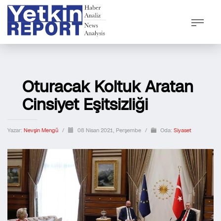
Oturacak Koltuk Aratan
Cinsiyet Eşitsizliği
Yazar:
Nevşin Mengü
/
08 Nisan 2021, Perşembe
/
Oda:
Siyaset