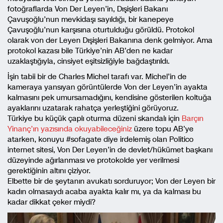
fotoğraflarda Von Der Leyen’in, Dışişleri Bakanı
Çavuşoğlu’nun mevkidaşı sayıldığı, bir kanepeye
Çavuşoğlu’nun karşısına oturtulduğu görüldü. Protokol
olarak von der Leyen Dışişleri Bakanına denk gelmiyor. Ama
protokol kazası bile Türkiye’nin AB’den ne kadar
uzaklaştığıyla, cinsiyet eşitsizliğiyle bağdaştırıldı.
İşin tabii bir de Charles Michel tarafı var. Michel’in de
kameraya yansıyan görüntülerde Von der Leyen’in ayakta
kalmasını pek umursamadığını, kendisine gösterilen koltuğa
ayaklarını uzatarak rahatça yerleştiğini görüyoruz.
Türkiye bu küçük çaplı oturma düzeni skandalı için
Barçın
Yinanç’ın yazısında okuyabileceğiniz
üzere topu AB’ye
atarken, konuyu #sofagate diye irdelemiş olan Politico
internet sitesi, Von Der Leyen’in de devlet/hükümet başkanı
düzeyinde ağırlanması ve protokolde yer verilmesi
gerektiğinin altını çiziyor.
Elbette bir de şeytanın avukatı sorduruyor; Von der Leyen bir
kadın olmasaydı acaba ayakta kalır mı, ya da kalması bu
kadar dikkat çeker miydi?