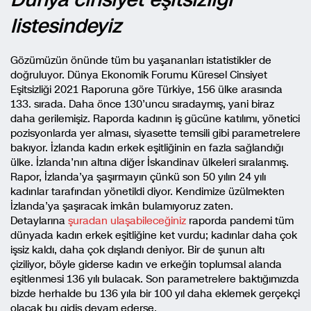
listesindeyiz
Gözümüzün önünde tüm bu yaşananları istatistikler de
doğruluyor. Dünya Ekonomik Forumu Küresel Cinsiyet
Eşitsizliği 2021 Raporuna göre Türkiye, 156 ülke arasında
133. sırada. Daha önce 130’uncu sıradaymış, yani biraz
daha gerilemişiz. Raporda kadının iş gücüne katılımı, yönetici
pozisyonlarda yer alması, siyasette temsili gibi parametrelere
bakıyor. İzlanda kadın erkek eşitliğinin en fazla sağlandığı
ülke. İzlanda’nın altına diğer İskandinav ülkeleri sıralanmış.
Rapor, İzlanda’ya şaşırmayın çünkü son 50 yılın 24 yılı
kadınlar tarafından yönetildi diyor. Kendimize üzülmekten
İzlanda’ya şaşıracak imkân bulamıyoruz zaten.
Detaylarına
şuradan ulaşabileceğiniz
raporda pandemi tüm
dünyada kadın erkek eşitliğine ket vurdu; kadınlar daha çok
işsiz kaldı, daha çok dışlandı deniyor. Bir de şunun altı
çiziliyor, böyle giderse kadın ve erkeğin toplumsal alanda
eşitlenmesi 136 yılı bulacak. Son parametrelere baktığımızda
bizde herhalde bu 136 yıla bir 100 yıl daha eklemek gerçekçi
olacak bu gidiş devam ederse.