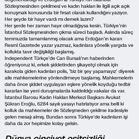
Sözleşmesinden çekilmesi ve kadın hakları ile ilgili açık açık
konuşmak konusunda bir fırsat olarak kullandığını yazıyor.
Her şeyde bir hayır vardı mı demek lazım?
Her şerde her zaman hayır olmadığıysa kesin. Türkiye’nin
İstanbul Sözleşmesinden çıkma süreci başladı. Aslında süreç
temmuzda tamamlanmış olacak ama Erdoğan’ın kararı
Resmî Gazetede yazar yazmaz, kadınlara yönelik yargıda ve
kollukta tavır değişikliği başlamış.
Independent Türkçe’de Can Bursalı’nın haberinden
öğreniyoruz ki, erkek şiddetinden şikayetçi olmak için
karakola giden kadınları polis, ‘biz bir şey yapamayız’ diyerek
aile mahkemelerine yönlendirmeye başlamış. Mahkemelerin
daha önce şiddet uygulayan eşlere yönelik koyduğu tedbir
kararları ise yeni duruşmalarda kaldırıldığı vakalar da var.
İstanbul Barosu Kadın Hakları Merkezi Başkanı Avukat
Şükran Eroğlu, 6284 sayılı yasayı hatırlatıyor ama belli ki
kolluk da mahkemeler de Sözleşmeden çekilme iradesiyle
gelen mesajı almış. Bundan sonra Türkiye’de kadınların işi
daha da zor hepimize kolay gelsin.
Dünya cinsiyet eşitsizliği