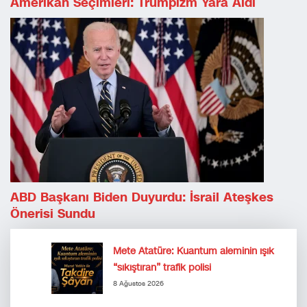
Amerikan Seçimleri: Trumpizm Yara Aldı
ABD Başkanı Biden Duyurdu: İsrail Ateşkes
Önerisi Sundu
Mete Atatüre: Kuantum aleminin ışık
“sıkıştıran” trafik polisi
8 Ağustos 2026