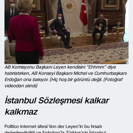
AB Komisyonu Başkanı Leyen kendisini “Ehhmm” diye
hatırlatırken, AB Konseyi Başkanı Michel ve Cumhurbaşkanı
Erdoğan ona bakıyor. (Hiç hoş bir görüntü değil. (Fotoğraf
videodan alındı)
İstanbul Sözleşmesi kalkar
kalkmaz
Politico internet sitesi Von der Leyen’in bu fırsatı
değerlendirdiği ve Erdoğan’la Türkiye’nin İstanbul