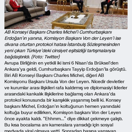
AB Konseyi Başkanı Charles Michel’i Cumhurbaşkanı
Erdoğan’ın yanına, Komisyon Başkanı Von der Leyen’i ise
divana oturtan protokol hatası İstanbulş Sözleşmesinden
yeni çıkan Türkiye’deki cinsiyet eşitsizliği tartışmalarıyla
bağdaştırıldı. (Foto: Twitter)
Avrupa Birliğinin en yetkili iki ismi 6 Nisan’da Brüksel’den
Ankara’ya geldi, Cumhurbaşkanı Tayyip Erdoğan’la görüştü.
Biri AB Konseyi Başkanı Charles Michel, diğeri AB
Komisyonu Başkanı Ursula Von der Leyen. Nicedir devletler
ve kurumlar arası ilişkileri rafa kaldırmış ve diplomasiyi liderler
arasındaki kankalık ilişkilerine bağlamış olan Ankara’da
protokol konusunda bir karışıklık yaşanmış belli ki. Konsey
başkanı Michel, Erdoğan’ın koltuğunun hemen yanındaki
koltuğa buyur edilirken, Komisyon başkanı Von der Leyen
önce ayakta kaldı. “Ehhmm…” diye dikkat çekmeye çalıştı.
Bu kısa bocalama anı kameralara yansıdığı için sosyal
medyada viral olmaya yetti. Sonradan basına yansıyan