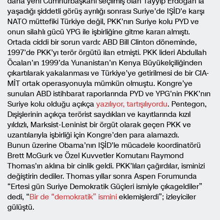
daha yeni Cumhurbaşkanı seçilmiş olan Tayyip Erdoğan’la
yaşadığı şiddetli görüş ayrılığı sonrası Suriye’de IŞİD’e karşı
NATO müttefiki Türkiye değil, PKK’nın Suriye kolu PYD ve
onun silahlı gücü YPG ile işbirliğine gitme kararı almıştı.
Ortada ciddi bir sorun vardı: ABD Bill Clinton döneminde,
1997’de PKK’yı terör örgütü ilan etmişti. PKK lideri Abdullah
Öcalan’ın 1999’da Yunanistan’ın Kenya Büyükelçiliğinden
çıkartılarak yakalanması ve Türkiye’ye getirilmesi de bir CIA-
MİT ortak operasyonuyla mümkün olmuştu. Kongre’ye
sunulan ABD istihbarat raporlarında PYD ve YPG’nin PKK’nın
Suriye kolu olduğu açıkça
yazılıyor, tartışılıyordu
. Pentegon,
Dışişlerinin açıkça terörist saydıkları ve kayıtlarında kızıl
yıldızlı, Marksist-Leninist bir örgüt olarak geçen PKK ve
uzantılarıyla işbirliği için Kongre’den para alamazdı.
Bunun üzerine Obama’nın IŞİD’le mücadele koordinatörü
Brett McGurk ve Özel Kuvvetler Komutanı Raymond
Thomas’ın aklına bir cinlik geldi. PKK’lıları çağırdılar, isminizi
değiştirin dediler. Thomas yıllar sonra Aspen Forumunda
“Ertesi gün Suriye Demokratik Güçleri ismiyle çıkageldiler”
dedi, “
Bir de “demokratik” ismini
eklemişlerdi”; izleyiciler
gülüştü.