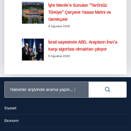
İşte Meclis’e Sunulan “Terörsüz
Türkiye” Çerçeve Yasası Metni ve
Gerekçesi
5 Ağustos 2026
İsrail sayesinde ABD, Arapların İran’a
karşı sigortası olmaktan çıkıyor
5 Ağustos 2026
Haberler arşivinde arama yapın...
Siyaset
Ekonomi