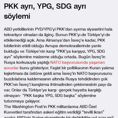
PKK ayrı, YPG, SDG ayrı
söylemi
ABD yetkililerinin PYD/YPG’yi PKK’dan ayırma siyasetini hala
tekrarlıyor olmaları da ilginç. Bunun PKK’yı de Türkiye’yi de
etkilemediği açık. Ama Almanya’dan İsveç’e kadar, PKK
lobilerinin etkili olduğu Avrupa demokrasilerinde yankı
bulduğu ve Türkiye’nin karşı “PKK’ya karşıyız, YPG, SDG
ayrı” söylemine malzeme olduğu ortada. Bugün İsveç’in
Rusya korkusuyla yaptığı
NATO başvurusunda yaşanan
sorunlar
bunu gösteriyor. Faşist bir politikacının Kuran yakma
kışkırtması da üstüne geldi ama İsveç’in NATO başvurusunu
buzdolabına kaldırmasının altında Rusya tehdidinden çok
PKK’nın İsveç’i karıştırma ihtimalinden çekinmesinin payı da
var. Onlar da Türkiye’ye karşı -gerçek hayatta karşılığı
olmayan- “PKK başka YPG, SDG başka” söylemine
tutunmaya çalışıyor.
The Washington Post’ın PKK militanlarına ABD Özel
Kuvvetleri tarafından askeri eğitim verildiği “tevilli ikrarı”
acaba ABD’nin Suriye siyasetinde bir değişikliğe yol açar mı?