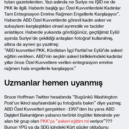
tutan gazetelerden. Yazı aslında ne Suriye ne IŞİD ne de
PKK ile ilgili. Haberin başlığı şu: Özel Kuvvetlerdeki Kadınlar
Tam Entegrasyon Emrine Rağmen Engellerle Karşılaşıyor”.
Haberde ABD Özel Kuvvetlerde görevli kadın asker ve
subayların karşılaştıkları cinsel ayrımcılık ve tacizler
anlatılıyor. Haberde yukarıda gördüğünüz, geçtiğimiz Eylül
ayında Suriye’de çekildiği anlaşılan fotoğraf kullanılmış,
altına da aynen şu yazılmış:
“ABD kuvvetleri PKK, Kürdistan İşçi Partisi’ne Eylül’de askeri
eğitim verirken. ABD’nin seçkin askeri birliklerindeki kadınlar
yıllar önce Özel Kuvvetlere verilen entegrasyon emrine
rağmen hala engellerle karşılaşıyor.”
Uzmanlar hemen uyanmış
Bruce Hoffman Twitter hesabında “Bugünkü Washington
Post’un ikinci sayfasındaki şu fotoğrafa bakın” diye yazmış;
ABD Özel Kuvvetleri gerçekten -1997’den bu yana ABD
Dışişleri Bakanlığının yabancı terörist örgütler listesinde yer
alan bir grup olan
PKK’ya “askeri eğitim mi
veriyor”???
Bunun YPG ya da SDG içindeki Kürt güçler olduğunu