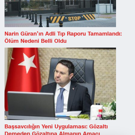
Narin Güran’ın Adli Tıp Raporu Tamamlandı:
Ölüm Nedeni Belli Oldu
Başsavcılığın Yeni Uygulaması: Gözaltı
Demeden Gözaltına Almanın Amacı