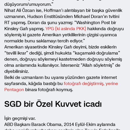
düşüyorum/umuyorum.”
Nihat Ali Özcan ise, Hoffman’ı alıntılayan bir başka güvenlik
uzmanının, Hudson Enstitüsünden Michael Doran’ın tvitini
RT yapmış. Doran da şunu yazmış: “Washington Post bir
Kinsley Gafı yapmış.
YPG (ki aslında PKK)
hakkında doğruyu
söylemiş ki gazete Amerikan yetkililerinin çizgisi uyarınca
normalde bunu saklamayı tercih ediyor.”
Amerikan siyasetinde Kinsley Gafı deyimi, bizde eskilerin
“tevilli ikrar” dediği, şimdi hukukta “kaçamaklı doğrulama”
denen, doğruyu söylemeyi kastetmeden doğruyu söylemiş
olma anlamında kullanılıyor. İsterseniz “Allah söyletmiş” de
diyebilirsiniz.
Belki de uzmanların bu uyarısı yüzünden gazete internet
sayfasında, kâğıda bastığı bu
fotoğrafı değiştirmiş, yerine
Pentagon
binası fotoğrafı koymuş.
SGD bir Özel Kuvvet icadı
İşin geçmişi var.
ABD Başkanı Barack Obama, 2014 Eylül-Ekim aylarında