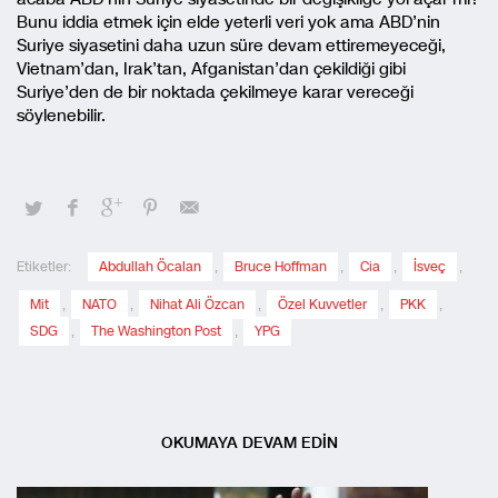
Bunu iddia etmek için elde yeterli veri yok ama ABD’nin
Suriye siyasetini daha uzun süre devam ettiremeyeceği,
Vietnam’dan, Irak’tan, Afganistan’dan çekildiği gibi
Suriye’den de bir noktada çekilmeye karar vereceği
söylenebilir.
Etiketler:
Abdullah Öcalan
,
Bruce Hoffman
,
Cia
,
İsveç
,
Mit
,
NATO
,
Nihat Ali Özcan
,
Özel Kuvvetler
,
PKK
,
SDG
,
The Washington Post
,
YPG
OKUMAYA DEVAM EDİN