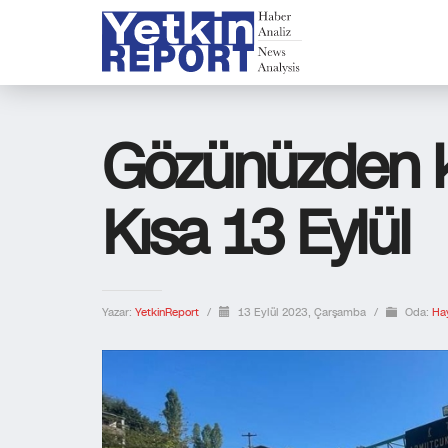
Gözünüzden k
Kısa 13 Eylül
Yazar:
YetkinReport
/
13 Eylül 2023, Çarşamba
/
Oda:
Ha