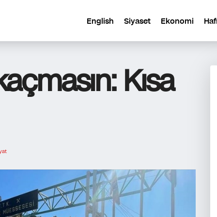
English
Siyaset
Ekonomi
Haf
açmasın: Kısa
yat