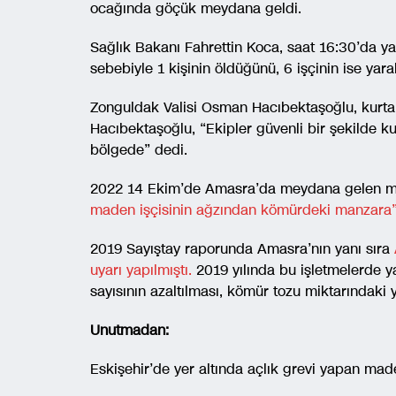
ocağında göçük meydana geldi.
Sağlık Bakanı Fahrettin Koca, saat 16:30’da ya
sebebiyle 1 kişinin öldüğünü, 6 işçinin ise yara
Zonguldak Valisi Osman Hacıbektaşoğlu, kurtar
Hacıbektaşoğlu, “Ekipler güvenli bir şekilde k
bölgede” dedi.
2022 14 Ekim’de Amasra’da meydana gelen mad
maden işçisinin ağzından kömürdeki manzara
2019 Sayıştay raporunda Amasra’nın yanı sıra
uyarı yapılmıştı.
2019 yılında bu işletmelerde yap
sayısının azaltılması, kömür tozu miktarındaki 
Unutmadan:
Eskişehir’de yer altında açlık grevi yapan mad