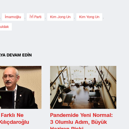
,
İmamoğlu
,
İYİ Parti
,
Kim Jong Un
,
Kim Yong Un
,
uldak
YA DEVAM EDİN
Farklı Ne
Pandemide Yeni Normal:
Kılıçdaroğlu
3 Olumlu Adım, Büyük