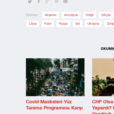
Etiketler:
Akşener
,
Armutçuk
,
Ereğli
,
Göçük
Libya
,
Putin
,
Rusya
,
Sel
,
Ukrayna
,
Zong
OKUMA
Covid Maskeleri Yüz
CHP Olsa 
Tanıma Programına Karşı
Yapardı? 