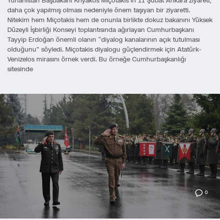
Yunanistan Başbakanı Kriyakos Miçotakis’in 11 Şubat Ankara ziyareti,
daha çok yapılmış olması nedeniyle önem taşıyan bir ziyaretti.
Nitekim hem Miçotakis hem de onunla birlikte dokuz bakanını Yüksek
Düzeyli İşbirliği Konseyi toplantısında ağırlayan Cumhurbaşkanı
Tayyip Erdoğan önemli olanın “diyalog kanalarının açık tutulması
olduğunu” söyledi. Miçotakis diyalogu güçlendirmek için Atatürk-
Venizelos mirasını örnek verdi. Bu örneğe Cumhurbaşkanlığı
sitesinde
0