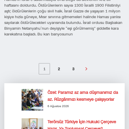
haftasını doldurdu. Öldürülenlerin sayısı 1300 İsrailli 1900 Filistinliyi
aştı; öldürülenlerin çoğu sivil halk. İsrail Gazze de yaşayan 1 milyon
kişiye hızla güneye, Mısır sınırına gitmemeleri halinde Hamas yanlısı
sayılarak öldürülecekleri uyarısında bulundu. İsrail ordusu Başbakan
Binyamin Netanyahu’nun deyişiyle “eşi görülmemiş” şiddetle kara
karekatına başladı. Bu kan banyosunun
2
3
1
Özel: Paramız az ama düşmanımız da
az. Rüzgârımızı kesmeye çalışıyorlar
6 Ağustos 2026
Terörsüz Türkiye İçin Hukuki Çerçeve
Hazır. Ya Toplumsal Çerçeve?