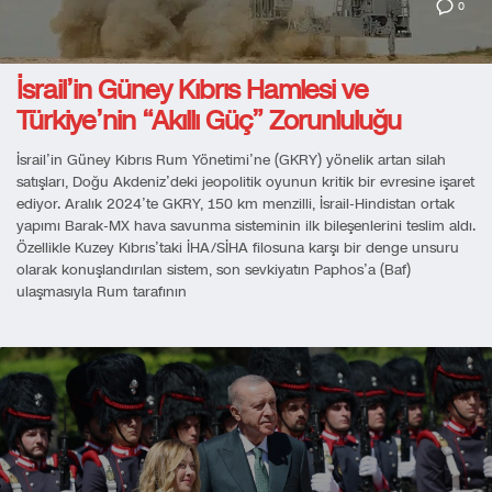
0
İsrail’in Güney Kıbrıs Hamlesi ve
Türkiye’nin “Akıllı Güç” Zorunluluğu
İsrail’in Güney Kıbrıs Rum Yönetimi’ne (GKRY) yönelik artan silah
satışları, Doğu Akdeniz’deki jeopolitik oyunun kritik bir evresine işaret
ediyor. Aralık 2024’te GKRY, 150 km menzilli, İsrail-Hindistan ortak
yapımı Barak-MX hava savunma sisteminin ilk bileşenlerini teslim aldı.
Özellikle Kuzey Kıbrıs’taki İHA/SİHA filosuna karşı bir denge unsuru
olarak konuşlandırılan sistem, son sevkiyatın Paphos’a (Baf)
ulaşmasıyla Rum tarafının