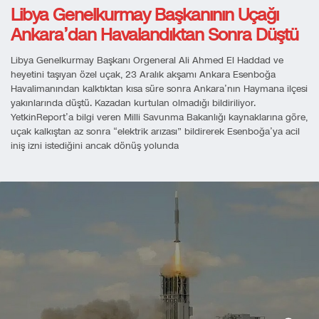
Libya Genelkurmay Başkanının Uçağı
Ankara’dan Havalandıktan Sonra Düştü
Libya Genelkurmay Başkanı Orgeneral Ali Ahmed El Haddad ve
heyetini taşıyan özel uçak, 23 Aralık akşamı Ankara Esenboğa
Havalimanından kalktıktan kısa süre sonra Ankara’nın Haymana ilçesi
yakınlarında düştü. Kazadan kurtulan olmadığı bildiriliyor.
YetkinReport’a bilgi veren Milli Savunma Bakanlığı kaynaklarına göre,
uçak kalkıştan az sonra “elektrik arızası” bildirerek Esenboğa’ya acil
iniş izni istediğini ancak dönüş yolunda