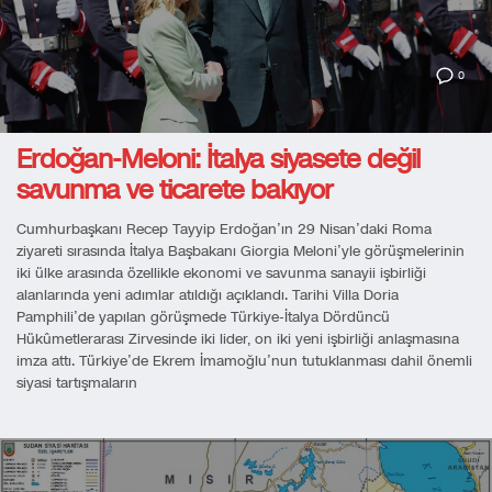
0
Erdoğan-Meloni: İtalya siyasete değil
savunma ve ticarete bakıyor
Cumhurbaşkanı Recep Tayyip Erdoğan’ın 29 Nisan’daki Roma
ziyareti sırasında İtalya Başbakanı Giorgia Meloni’yle görüşmelerinin
iki ülke arasında özellikle ekonomi ve savunma sanayii işbirliği
alanlarında yeni adımlar atıldığı açıklandı. Tarihi Villa Doria
Pamphili’de yapılan görüşmede Türkiye-İtalya Dördüncü
Hükûmetlerarası Zirvesinde iki lider, on iki yeni işbirliği anlaşmasına
imza attı. Türkiye’de Ekrem İmamoğlu’nun tutuklanması dahil önemli
siyasi tartışmaların