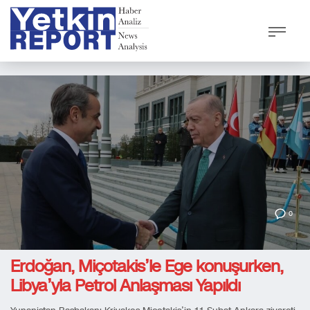
0
Erdoğan, Miçotakis’le Ege konuşurken,
Libya’yla Petrol Anlaşması Yapıldı