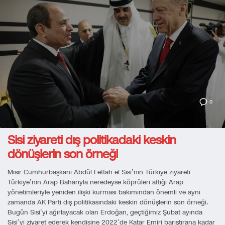
0
Sisi ziyareti dış politikadaki keskin
dönüşlerin son örneği
Mısır Cumhurbaşkanı Abdül Fettah el Sisi’nin Türkiye ziyareti
Türkiye’nin Arap Baharıyla neredeyse köprüleri attığı Arap
yönetimleriyle yeniden ilişki kurması bakımından önemli ve aynı
zamanda AK Parti dış politikasındaki keskin dönüşlerin son örneği.
Bugün Sisi’yi ağırlayacak olan Erdoğan, geçtiğimiz Şubat ayında
Sisi’yi ziyaret ederek kendisine 2022’de Katar Emiri barıştırana kadar