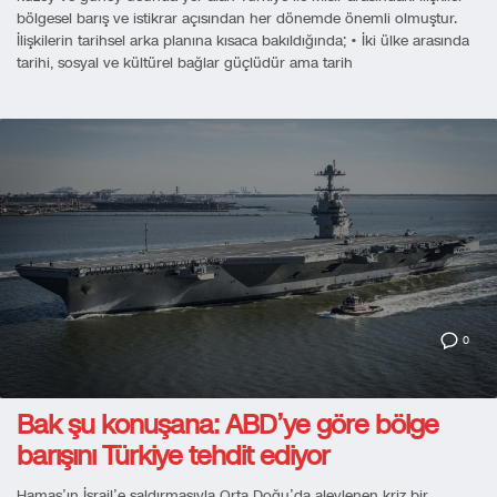
bölgesel barış ve istikrar açısından her dönemde önemli olmuştur.
İlişkilerin tarihsel arka planına kısaca bakıldığında; • İki ülke arasında
tarihi, sosyal ve kültürel bağlar güçlüdür ama tarih
0
Bak şu konuşana: ABD’ye göre bölge
barışını Türkiye tehdit ediyor
Hamas’ın İsrail’e saldırmasıyla Orta Doğu’da alevlenen kriz bir