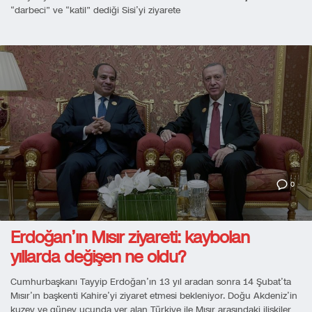
“darbeci” ve “katil” dediği Sisi’yi ziyarete
0
Erdoğan’ın Mısır ziyareti: kaybolan
yıllarda değişen ne oldu?
Cumhurbaşkanı Tayyip Erdoğan’ın 13 yıl aradan sonra 14 Şubat’ta
Mısır’ın başkenti Kahire’yi ziyaret etmesi bekleniyor. Doğu Akdeniz’in
kuzey ve güney ucunda yer alan Türkiye ile Mısır arasındaki ilişkiler