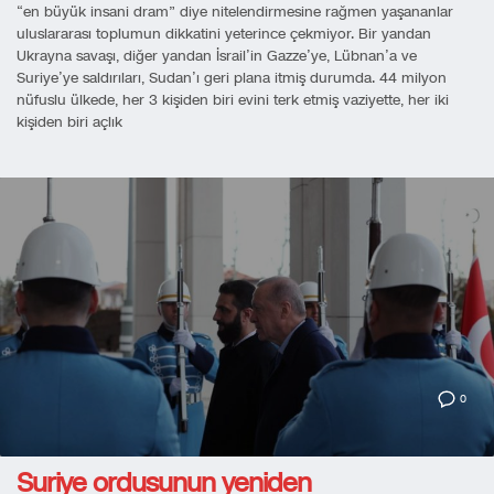
“en büyük insani dram” diye nitelendirmesine rağmen yaşananlar
uluslararası toplumun dikkatini yeterince çekmiyor. Bir yandan
Ukrayna savaşı, diğer yandan İsrail’in Gazze’ye, Lübnan’a ve
Suriye’ye saldırıları, Sudan’ı geri plana itmiş durumda. 44 milyon
nüfuslu ülkede, her 3 kişiden biri evini terk etmiş vaziyette, her iki
kişiden biri açlık
0
Suriye ordusunun yeniden