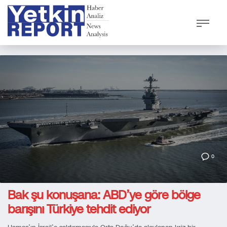
0
Bak şu konuşana: ABD’ye göre bölge
barışını Türkiye tehdit ediyor