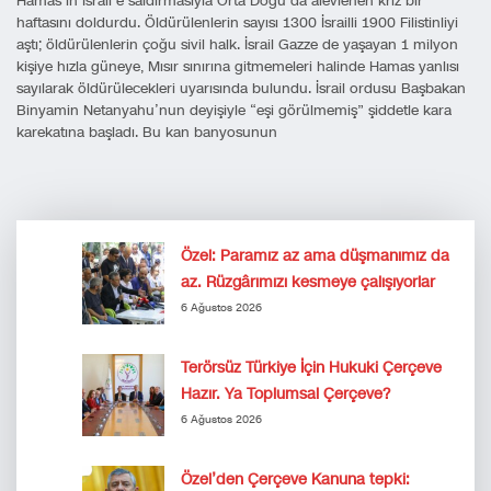
Hamas’ın İsrail’e saldırmasıyla Orta Doğu’da alevlenen kriz bir
haftasını doldurdu. Öldürülenlerin sayısı 1300 İsrailli 1900 Filistinliyi
aştı; öldürülenlerin çoğu sivil halk. İsrail Gazze de yaşayan 1 milyon
kişiye hızla güneye, Mısır sınırına gitmemeleri halinde Hamas yanlısı
sayılarak öldürülecekleri uyarısında bulundu. İsrail ordusu Başbakan
Binyamin Netanyahu’nun deyişiyle “eşi görülmemiş” şiddetle kara
karekatına başladı. Bu kan banyosunun
Özel: Paramız az ama düşmanımız da
az. Rüzgârımızı kesmeye çalışıyorlar
6 Ağustos 2026
Terörsüz Türkiye İçin Hukuki Çerçeve
Hazır. Ya Toplumsal Çerçeve?
6 Ağustos 2026
Özel’den Çerçeve Kanuna tepki: