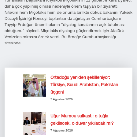
Yunanistan Başbakanı Kriyakos Miçotakis’in 11 Şubat Ankara ziyareti,
daha çok yapılmış olması nedeniyle önem taşıyan bir ziyaretti.
Nitekim hem Miçotakis hem de onunla birlikte dokuz bakanını Yüksek
Düzeyli İşbirliği Konseyi toplantısında ağırlayan Cumhurbaşkanı
Tayyip Erdoğan önemli olanın “diyalog kanalarının açık tutulması
olduğunu” söyledi. Miçotakis diyalogu güçlendirmek için Atatürk-
Venizelos mirasını örnek verdi. Bu örneğe Cumhurbaşkanlığı
sitesinde
Ortadoğu yeniden şekilleniyor:
Türkiye, Suudi Arabistan, Pakistan
üçgeni
7 Ağustos 2026
Uğur Mumcu suikastı: o tuğla
çekilecek, o duvar yıkılacak mı?
7 Ağustos 2026