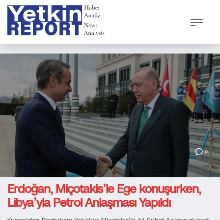
0
Erdoğan, Miçotakis’le Ege konuşurken,
Libya’yla Petrol Anlaşması Yapıldı