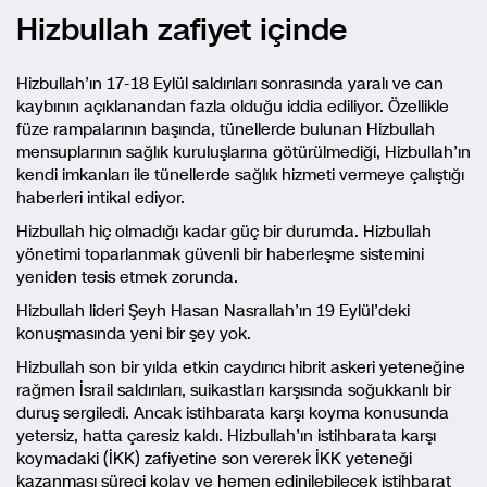
Hizbullah zafiyet içinde
Hizbullah’ın 17-18 Eylül saldırıları sonrasında yaralı ve can
kaybının açıklanandan fazla olduğu iddia ediliyor. Özellikle
füze rampalarının başında, tünellerde bulunan Hizbullah
mensuplarının sağlık kuruluşlarına götürülmediği, Hizbullah’ın
kendi imkanları ile tünellerde sağlık hizmeti vermeye çalıştığı
haberleri intikal ediyor.
Hizbullah hiç olmadığı kadar güç bir durumda. Hizbullah
yönetimi toparlanmak güvenli bir haberleşme sistemini
yeniden tesis etmek zorunda.
Hizbullah lideri Şeyh Hasan Nasrallah’ın 19 Eylül’deki
konuşmasında yeni bir şey yok.
Hizbullah son bir yılda etkin caydırıcı hibrit askeri yeteneğine
rağmen İsrail saldırıları, suikastları karşısında soğukkanlı bir
duruş sergiledi. Ancak istihbarata karşı koyma konusunda
yetersiz, hatta çaresiz kaldı. Hizbullah’ın istihbarata karşı
koymadaki (İKK) zafiyetine son vererek İKK yeteneği
kazanması süreci kolay ve hemen edinilebilecek istihbarat