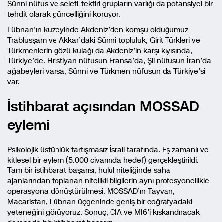
Sünni nüfus ve selefi-tekfiri grupların varlığı da potansiyel bir
tehdit olarak güncelliğini koruyor.
Lübnan’ın kuzeyinde Akdeniz’den komşu olduğumuz
Trablusşam ve Akkar’daki Sünni topluluk, Girit Türkleri ve
Türkmenlerin gözü kulağı da Akdeniz’in karşı kıyısında,
Türkiye’de. Hristiyan nüfusun Fransa’da, Şii nüfusun İran’da
ağabeyleri varsa, Sünni ve Türkmen nüfusun da Türkiye’si
var.
İstihbarat açısından MOSSAD
eylemi
Psikolojik üstünlük tartışmasız İsrail tarafında. Eş zamanlı ve
kitlesel bir eylem (5.000 civarında hedef) gerçekleştirildi.
Tam bir istihbarat başarısı, hulul niteliğinde saha
ajanlarından toplanan nitelikli bilgilerin aynı profesyonellikle
operasyona dönüştürülmesi. MOSSAD’ın Tayvan,
Macaristan, Lübnan üçgeninde geniş bir coğrafyadaki
yeteneğini görüyoruz. Sonuç, CIA ve MI6’i kıskandıracak