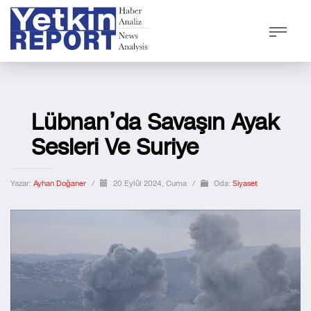
Lübnan’da Savaşın Ayak
Sesleri Ve Suriye
Yazar:
Ayhan Doğaner
/
20 Eylül 2024, Cuma
/
Oda:
Siyaset