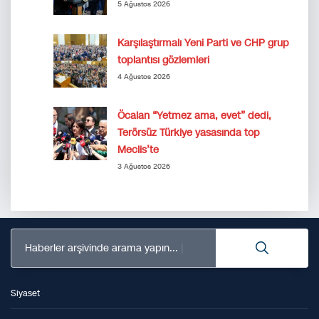
5 Ağustos 2026
Karşılaştırmalı Yeni Parti ve CHP grup
toplantısı gözlemleri
4 Ağustos 2026
Öcalan “Yetmez ama, evet” dedi,
Terörsüz Türkiye yasasında top
Meclis’te
3 Ağustos 2026
Haberler arşivinde arama yapın...
Siyaset