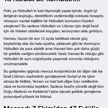
Peki, ya Hizbullah’ın katı hiyerarşik yapısı içinde, örgüt içi
iletişimin koptuğu, direktiflerin verilemediği noktada hesapta
olmayan narsist kişilikte bir Hizbullah komutanı füzeleri
ateşlerse? Bu sadece Hizbullah ve Lübnan için değil İsrail
için de felaket olabilecek kaygıları, senaryoları akla getiriyor.
Hamas, Gazze’de son 11 ayda taktiksel olarak güç
kaybetmiş olsa da hala ayakta, yıkılacak gibi de durmuyor.
Hizbullah da yara alabilir ama Hamas’dan çok daha güçlü
bir şekilde varlığını sürdürecektir. İsrail, Hamas ile olduğu gibi
Hizbullah ile aynı coğrafyada yaşamak zorunda olduğunu
unutmamalıdır.
Bu gelişmeler ışığında mevcut konjonktürde bir diğer risk ise
İsrail Lübnan cephesinin genişleyerek Suriye’yi de içine
alması ile birlikte, Yemen ve Irak’taki diğer İran vekillerinin
olası ve kontrolsüz tepkileri. Sadece İsrail’e yönelik değil tüm
Doğu Akdeniz ve Kızıldeniz’i içine alacak şekilde genişleme
potansiyeli yüksek bir ihtimal.