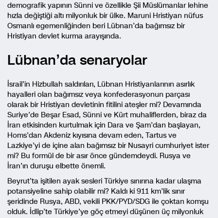
demografik yapının Sünni ve özellikle Şii Müslümanlar lehine
hızla değiştiği altı milyonluk bir ülke. Maruni Hristiyan nüfus
Osmanlı egemenliğinden beri Lübnan’da bağımsız bir
Hristiyan devlet kurma arayışında.
Lübnan’da senaryolar
İsrail’in Hizbullah saldırıları, Lübnan Hristiyanlarının asırlık
hayalleri olan bağımsız veya konfederasyonun parçası
olarak bir Hristiyan devletinin fitilini ateşler mi? Devamında
Suriye’de Beşar Esad, Sünni ve Kürt muhaliflerden, biraz da
İran etkisinden kurtulmak için Dara ve Şam’dan başlayan,
Homs’dan Akdeniz kıyısına devam eden, Tartus ve
Lazkiye’yi de içine alan bağımsız bir Nusayri cumhuriyet ister
mi? Bu formül de bir asır önce gündemdeydi. Rusya ve
İran’ın duruşu elbette önemli.
Beyrut’ta işitilen ayak sesleri Türkiye sınırına kadar ulaşma
potansiyeline sahip olabilir mi? Kaldı ki 911 km’lik sınır
şeridinde Rusya, ABD, vekili PKK/PYD/SDG ile çoktan komşu
olduk. İdlip’te Türkiye’ye göç etmeyi düşünen üç milyonluk