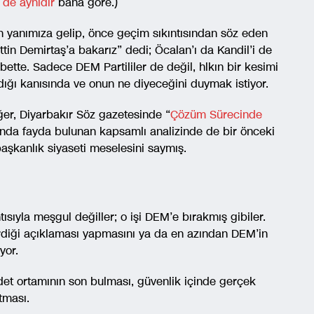
 de aynıdır
bana göre.)
 yanımıza gelip, önce geçim sıkıntısından söz eden
ttin Demirtaş’a bakarız” dedi; Öcalan’ı da Kandil’i de
bette. Sadece DEM Partililer de değil, hlkın bir kesimi
dığı kanısında ve onun ne diyeceğini duymak istiyor.
ğer, Diyarbakır Söz gazetesinde “
Çözüm Sürecinde
sında fayda bulunan kapsamlı analizinde de bir önceki
aşkanlık siyaseti meselesini saymış.
sıyla meşgul değiller; o işi DEM’e bırakmış gibiler.
rdiği açıklaması yapmasını ya da en azından DEM’in
yor.
det ortamının son bulması, güvenlik içinde gerçek
tması.