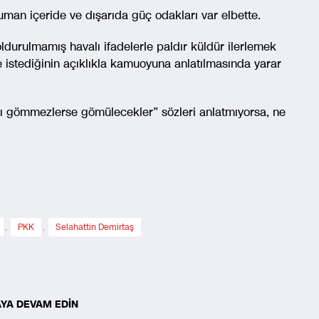
uman içeride ve dışarıda güç odakları var elbette.
durulmamış havalı ifadelerle paldır küldür ilerlemek
e istediğinin açıklıkla kamuoyuna anlatılmasında yarar
nı gömmezlerse gömülecekler” sözleri anlatmıyorsa, ne
,
PKK
,
Selahattin Demirtaş
YA DEVAM EDİN