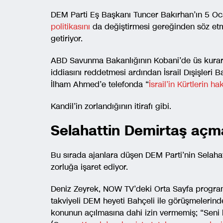
DEM Parti Eş Başkanı Tuncer Bakırhan’ın 5 Oca
politikasını
da değiştirmesi gereğinden söz etm
getiriyor.
ABD Savunma Bakanlığının Kobani’de üs kurar
iddiasını reddetmesi ardından İsrail Dışişleri 
İlham Ahmed’e telefonda “
İsrail’in Kürtlerin h
Kandil’in zorlandığının itirafı gibi.
Selahattin Demirtaş açm
Bu sırada ajanlara düşen DEM Parti’nin Selaha
zorluğa işaret ediyor.
Deniz Zeyrek, NOW TV’deki Orta Sayfa programı
takviyeli DEM heyeti Bahçeli ile görüşmeleri
konunun açılmasına dahi izin vermemiş; “Seni