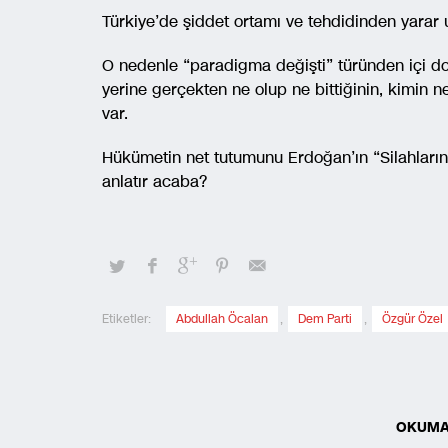
Türkiye’de şiddet ortamı ve tehdidinden yarar 
O nedenle “paradigma değişti” türünden içi dol
yerine gerçekten ne olup ne bittiğinin, kimin n
var.
Hükümetin net tutumunu Erdoğan’ın “Silahları
anlatır acaba?
Etiketler:
Abdullah Öcalan
,
Dem Parti
,
Özgür Özel
OKUMA