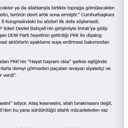
cekler ya da silahlarıyla birlikte toprağa gömülecekler.
etin, terörün devri artık sona ermiştir.” Cumhurbaşkanı
l Kongresindeki bu sözleri ilk defa söylemedi;
 lideri Devlet Bahçeli’nin girişimiyle İmralı’ya gidip
şen DEM Parti heyetinin getirdiği PKK ile diyalog
asi aktörlerin ayaklarını suya erdirmesi bakımından
dan PKK’nin “Hayat bayram olsa” şarkısı eşliğinde
anlarla dereyi görmeden paçaları sıvayan siyasetçi ve
 verdi”.
ini” istiyor. Ateş kesmesini, silah bırakmasını değil,
78’den bu yana sürdürdüğü silahlı mücadeleden vaz