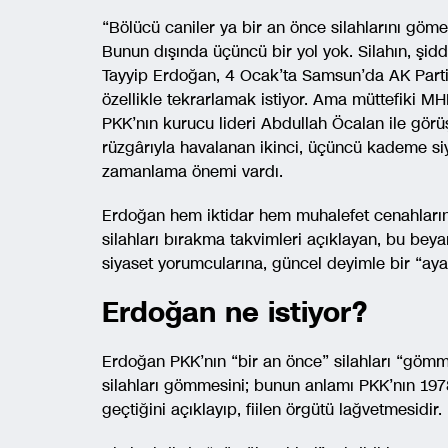
“Bölücü caniler ya bir an önce silahlarını göme
Bunun dışında üçüncü bir yol yok. Silahın, şidd
Tayyip Erdoğan, 4 Ocak’ta Samsun’da AK Parti İ
özellikle tekrarlamak istiyor. Ama müttefiki MHP
PKK’nın kurucu lideri Abdullah Öcalan ile görü
rüzgârıyla havalanan ikinci, üçüncü kademe siy
zamanlama önemi vardı.
Erdoğan hem iktidar hem muhalefet cenahların
silahları bırakma takvimleri açıklayan, bu bey
siyaset yorumcularına, güncel deyimle bir “ayar
Erdoğan ne istiyor?
Erdoğan PKK’nın “bir an önce” silahları “gömmes
silahları gömmesini; bunun anlamı PKK’nın 19
geçtiğini açıklayıp, fiilen örgütü lağvetmesidir.