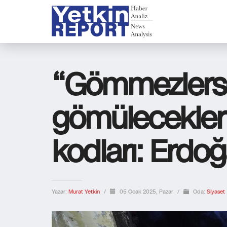
“Gömmezlers
gömülecekler
kodları: Erdoğ
Yazar:
Murat Yetkin
/
05 Ocak 2025, Pazar
/
Oda:
Siyaset