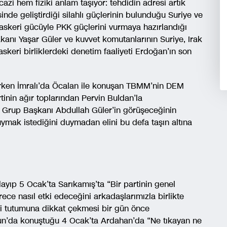
zi hem fiziki anlam taşıyor: tehdidin adresi artık
sinde geliştirdiği silahlı güçlerinin bulunduğu Suriye ve
ün askeri gücüyle PKK güçlerini vurmaya hazırlandığı
kanı Yaşar Güler ve kuvvet komutanlarının Suriye, Irak
 askeri birliklerdeki denetim faaliyeti Erdoğan’ın son
larken İmralı’da Öcalan ile konuşan TBMM’nin DEM
tinin ağır toplarından Pervin Buldan’la
s Grup Başkanı Abdullah Güler’in görüşeceğinin
mak istediğini duymadan elini bu defa taşın altına
yıp 5 Ocak’ta Sarıkamış’ta “Bir partinin genel
e nasıl etki edeceğini arkadaşlarımızla birlikte
li tutumuna dikkat çekmesi bir gün önce
sun’da konuştuğu 4 Ocak’ta Ardahan’da “Ne tıkayan ne