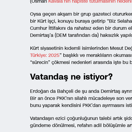
(Osman
Kavala’nın hapiste tutulmasının nedeni
Oysa geçen akşam bir grup gazeteci otururken
bir Kürt işçi, konuyu buraya getirip “Biz Selaha
Cumhur İttifakını da rahatsız eden bir durum el
Demirtaş’a (DEM tarafından da) haksızlık yapıl
Kürt siyasetinin kıdemli isimlerinden Mesut De
Türkiye: 2025
” başlıklı ve meraklıların okuma
“sürecin” çökmesi nedenleri arasında işte bu b
Vatandaş ne istiyor?
Erdoğan da Bahçeli de şu anda Demirtaş ayrıntı
Bir an önce PKK’nın silahlı mücadeleye son ve
bunu yaparak kendisini PKK’dan ayırmasını isti
Vatandaşın ezici çoğunluğunun talebi artık şid
gündeme dönülmesi, refahın adil bölüşümle ar