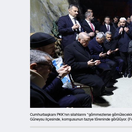
Cumhurbaşkanı PKK’nın silahlarını “gömmezlerse gömülecekler”
Güneysu ilçesinde, komşusunun taziye töreninde görülüyor. (F