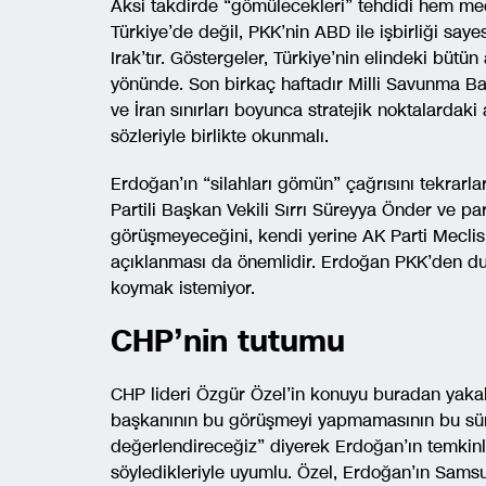
Aksi takdirde “gömülecekleri” tehdidi hem meca
Türkiye’de değil, PKK’nin ABD ile işbirliği saye
Irak’tır. Göstergeler, Türkiye’nin elindeki büt
yönünde. Son birkaç haftadır Milli Savunma Ba
ve İran sınırları boyunca stratejik noktalardaki
sözleriyle birlikte okunmalı.
Erdoğan’ın “silahları gömün” çağrısını tekrar
Partili Başkan Vekili Sırrı Süreyya Önder ve par
görüşmeyeceğini, kendi yerine AK Parti Mecli
açıklanması da önemlidir. Erdoğan PKK’den duy
koymak istemiyor.
CHP’nin tutumu
CHP lideri Özgür Özel’in konuyu buradan yakala
başkanının bu görüşmeyi yapmamasının bu sürec
değerlendireceğiz” diyerek Erdoğan’ın temkin
söyledikleriyle uyumlu. Özel, Erdoğan’ın Sam