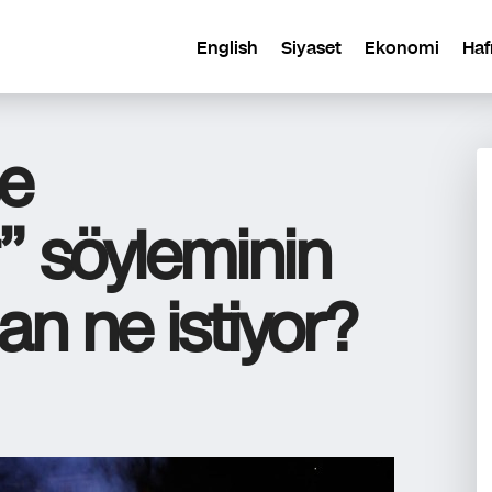
English
Siyaset
Ekonomi
Haf
e
” söyleminin
an ne istiyor?