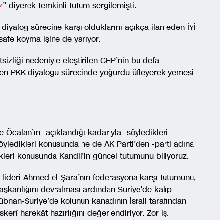
z
” diyerek temkinli tutum sergilemişti.
diyalog sürecine karşı olduklarını açıkça ilan eden İYİ
esafe koyma işine de yarıyor.
tsizliği nedeniyle eleştirilen CHP’nin bu defa
lişen PKK diyalogu sürecinde yoğurdu üfleyerek yemesi
e Öcalan’ın -açıklandığı kadarıyla- söyledikleri
öyledikleri konusunda ne de AK Parti’den -parti adına
kleri konusunda Kandil’in güncel tutumunu biliyoruz.
Ş lideri Ahmed el-Şara’nın federasyona karşı tutumunu,
şkanlığını devralması ardından Suriye’de kalıp
-Lübnan-Suriye’de kolunun kanadının İsrail tarafından
kerî harekât hazırlığını değerlendiriyor. Zor iş.