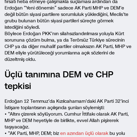
fırsatı heba etmeye çalışmakla suçlaması ardından da
Erdoğan “Yeni dönemin” sadece AK Parti MHP ve DEM’e
değil bütün siyasi partilere sorumluluk yüklediğini, Meclis’te
grubu bulunan bütün siyasi partileri süreçte görmek
istediğini söyledi.
Böylece Erdoğan PKK’nın silahsızlandırılması yoluyla Kürt
sorununa çözüm bulma, ya da Terörsüz Türkiye sürecinin
CHP ya da diğer muhalif partiler olmaksızın AK Parti, MHP ve
DEM eliyle yürütüleceği yorumlarına açık sözlerini de
düzeltmiş oldu.
Üçlü tanımına DEM ve CHP
tepkisi
Erdoğan 12 Temmuz’da Kızılcahamam’daki AK Parti 32’inci
İstişare toplantısının açılışında şunları söylemişti:
• “Altını çizerek söylüyorum. Cumhur İttifakı olarak AK Parti,
MHP ve DEM heyetiyle de birlikte, evvel Allah pişirerek
taşıyacağız.
• “AK Parti, MHP, DEM; biz
en azından üçlü olarak
bu yolu