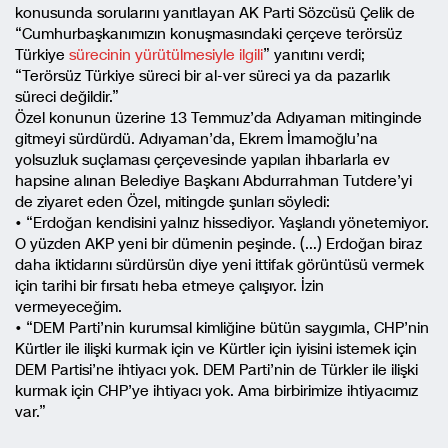
konusunda sorularını yanıtlayan AK Parti Sözcüsü Çelik de
“Cumhurbaşkanımızın konuşmasındaki çerçeve terörsüz
Türkiye
sürecinin yürütülmesiyle ilgili
” yanıtını verdi;
“Terörsüz Türkiye süreci bir al-ver süreci ya da pazarlık
süreci değildir.”
Özel konunun üzerine 13 Temmuz’da Adıyaman mitinginde
gitmeyi sürdürdü. Adıyaman’da, Ekrem İmamoğlu’na
yolsuzluk suçlaması çerçevesinde yapılan ihbarlarla ev
hapsine alınan Belediye Başkanı Abdurrahman Tutdere’yi
de ziyaret eden Özel, mitingde şunları söyledi:
• “Erdoğan kendisini yalnız hissediyor. Yaşlandı yönetemiyor.
O yüzden AKP yeni bir dümenin peşinde. (…) Erdoğan biraz
daha iktidarını sürdürsün diye yeni ittifak görüntüsü vermek
için tarihi bir fırsatı heba etmeye çalışıyor. İzin
vermeyeceğim.
• “DEM Parti’nin kurumsal kimliğine bütün saygımla, CHP’nin
Kürtler ile ilişki kurmak için ve Kürtler için iyisini istemek için
DEM Partisi’ne ihtiyacı yok. DEM Parti’nin de Türkler ile ilişki
kurmak için CHP’ye ihtiyacı yok. Ama birbirimize ihtiyacımız
var.”