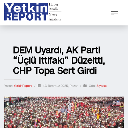
DEM Uyardı, AK Parti
“Üçlü Ittifakı” Düzeltti,
CHP Topa Sert Girdi
Yazar:
YetkinReport
/
13 Temmuz 2025, Pazar
/
Oda:
Siyaset