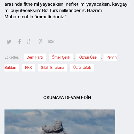
arasında fitne mi yayacaksın, nefreti mi yayacaksın, kavgayı
mı büyüteceksin? Biz Türk milletindeniz. Hazreti
Muhammet’in ümmetindeniz.”
Etiketler:
Dem Parti
,
Ömer Çelik
,
Özgür Özel
,
Pervin
Buldan
,
PKK
,
Silah Bırakma
,
Üçlü Ittifak
OKUMAYA DEVAM EDİN