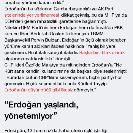
beraber yürüme kararı aldık.”
Erdoğan’ın bu sözlerine Cumhurbaşkanlığı ve AK Parti
sitelerinde yer verilmemesi
dikkat çekmiş, bu da MHP ya da
DEM’den gelen rahatsızlık işaretlerine bağlanmıştı.
Nitekim DEM Parti’nin hem Erdoğan hem de İmralı’da PKK
kurucu lideri Abdullah Öcalan ile konuşan TBMM
Başkanvekili Pervin Buldan, Erdoğan’ın üçlü olarak beraber
yürüme kararı aldıkları ifadesi hakkında “Yanlış bir yere
çekilmesin. Bu ittifak süreç ittifakıdır.
Başka bir ittifak olarak
algılanmamalı kesinlikle” demişti.
CHP lideri Özel’de Malatya’da mitinginden Erdoğan’a “Ne
Kürt sana kendini kullandırtır ne da başkası diye seslenmişti;
“Buradan bütün CHP’lilere sesleniyorum, hiçbir partiyi hor
görmeyin. Hiçbir seçmeni hele hele Kürtleri Tayyip
Erdoğan’ın düşündüğü gibi ilkesiz
görmeyin.”
“Erdoğan yaşlandı,
yönetemiyor”
Ertesi gün, 13 Temmuz’da habercilerin üçlü işbirliği