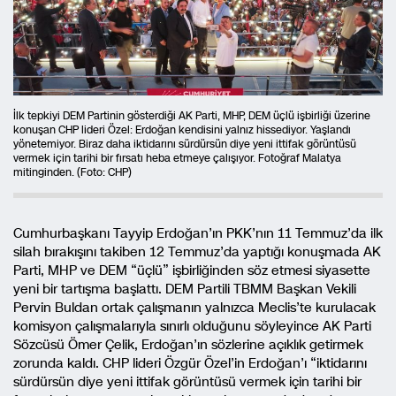
İlk tepkiyi DEM Partinin gösterdiği AK Parti, MHP, DEM üçlü işbirliği üzerine
konuşan CHP lideri Özel: Erdoğan kendisini yalnız hissediyor. Yaşlandı
yönetemiyor. Biraz daha iktidarını sürdürsün diye yeni ittifak görüntüsü
vermek için tarihi bir fırsatı heba etmeye çalışıyor. Fotoğraf Malatya
mitinginden. (Foto: CHP)
Cumhurbaşkanı Tayyip Erdoğan’ın PKK’nın 11 Temmuz’da ilk
silah bırakışını takiben 12 Temmuz’da yaptığı konuşmada AK
Parti, MHP ve DEM “üçlü” işbirliğinden söz etmesi siyasette
yeni bir tartışma başlattı. DEM Partili TBMM Başkan Vekili
Pervin Buldan ortak çalışmanın yalnızca Meclis’te kurulacak
komisyon çalışmalarıyla sınırlı olduğunu söyleyince AK Parti
Sözcüsü Ömer Çelik, Erdoğan’ın sözlerine açıklık getirmek
zorunda kaldı. CHP lideri Özgür Özel’in Erdoğan’ı “iktidarını
sürdürsün diye yeni ittifak görüntüsü vermek için tarihi bir