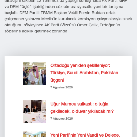
bırakışını takiben 12 Temmuz’da yaptığı konuşmada AK Parti, MHP
ve DEM “üçlü” işbirliğinden söz etmesi siyasette yeni bir tartışma
başlattı. DEM Partili TBMM Başkan Vekili Pervin Buldan ortak
çalışmanın yalnızca Meclis’te kurulacak komisyon çalışmalarıyla sınırlı
olduğunu söyleyince AK Parti Sözcüsü Ömer Çelik, Erdoğan’ın
sözlerine açıklık getirmek zorunda
Ortadoğu yeniden şekilleniyor:
Türkiye, Suudi Arabistan, Pakistan
üçgeni
7 Ağustos 2026
Uğur Mumcu suikastı: o tuğla
çekilecek, o duvar yıkılacak mı?
7 Ağustos 2026
Yeni Parti’nin Yeni Vaadi ve Delege,