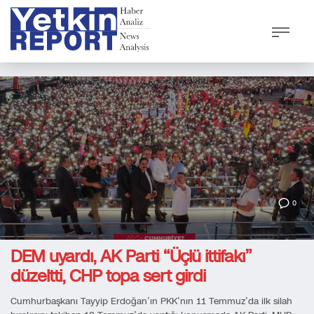
0
DEM uyardı, AK Parti “Üçlü ittifakı”
düzeltti, CHP topa sert girdi
Cumhurbaşkanı Tayyip Erdoğan’ın PKK’nın 11 Temmuz’da ilk silah