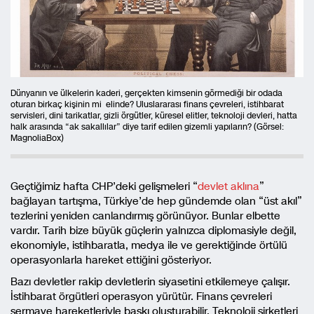
Dünyanın ve ülkelerin kaderi, gerçekten kimsenin görmediği bir odada
oturan birkaç kişinin mi elinde? Uluslararası finans çevreleri, istihbarat
servisleri, dini tarikatlar, gizli örgütler, küresel elitler, teknoloji devleri, hatta
halk arasında “ak sakallılar” diye tarif edilen gizemli yapıların? (Görsel:
MagnoliaBox)
Geçtiğimiz hafta CHP’deki gelişmeleri “
devlet aklına
”
bağlayan tartışma, Türkiye’de hep gündemde olan “üst akıl”
tezlerini yeniden canlandırmış görünüyor. Bunlar elbette
vardır. Tarih bize büyük güçlerin yalnızca diplomasiyle değil,
ekonomiyle, istihbaratla, medya ile ve gerektiğinde örtülü
operasyonlarla hareket ettiğini gösteriyor.
Bazı devletler rakip devletlerin siyasetini etkilemeye çalışır.
İstihbarat örgütleri operasyon yürütür. Finans çevreleri
sermaye hareketleriyle baskı oluşturabilir. Teknoloji şirketleri