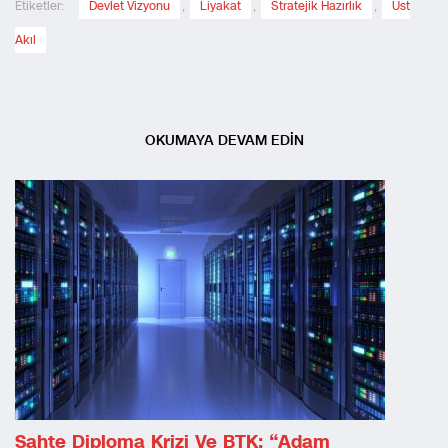
Etiketler:
Devlet Vizyonu
,
Liyakat
,
Stratejik Hazırlık
,
Üst
Akıl
OKUMAYA DEVAM EDİN
Sahte Diploma Krizi Ve BTK: “Adam