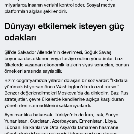
milyarlarca insanın verisini kontrol eder. Sosyal medya
platformları algıları şekillendirir.
Dünyayı etkilemek isteyen güç
odakları
Şili’de Salvador Allende’nin devrilmesi, Soğuk Savaş
boyunca desteklenen veya tasfiye edilen yönetimler, bazı
ülkelerde yaşanan ekonomik krizlerin siyasi sonuçları, bunun
örnekleri arasında sayılabilir.
Bizim coğrafyamızda yıllardır dolaşan bir söz vardır: “İktidara
yürümek istiyorsan önce Washington’dan icazet alırsın.”
Benzer değerlendirmeleri Moskova’da da dinledim. Bazı Rus
stratejistler, çevre ülkelerde kendilerine açıkça karşı duran
yönetimleri istemediklerini saklamıyorlardı.
Aynı mantıkla bakarsak, Türkiye’nin de İran, Irak, Suriye,
Yunanistan, Gürcistan, Azerbaycan, Ermenistan, Libya,
Lübnan, Balkanlar ve Orta Asya’da tamamen hasmane
yönetimlerin işbaşına gelmesini istememesi son derece