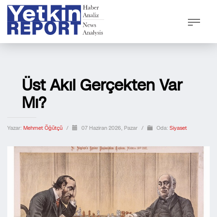
Üst Akıl Gerçekten Var
Mı?
Yazar:
Mehmet Öğütçü
/
07 Haziran 2026, Pazar
/
Oda:
Siyaset