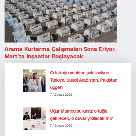
Arama Kurtarma Çalışmaları Sona Eriyor,
Mart’ta Inşaatlar Başlayacak
Ortadoğu yeniden şekilleniyor:
Türkiye, Suudi Arabistan, Pakistan
üçgeni
7 Ağustos 2026
Uğur Mumcu suikastı: o tuğla
çekilecek, o duvar yıkılacak mı?
7 Ağustos 2026