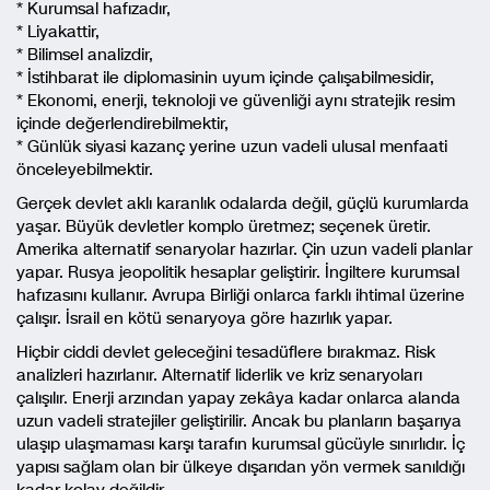
* Kurumsal hafızadır,
* Liyakattir,
* Bilimsel analizdir,
* İstihbarat ile diplomasinin uyum içinde çalışabilmesidir,
* Ekonomi, enerji, teknoloji ve güvenliği aynı stratejik resim
içinde değerlendirebilmektir,
* Günlük siyasi kazanç yerine uzun vadeli ulusal menfaati
önceleyebilmektir.
Gerçek devlet aklı karanlık odalarda değil, güçlü kurumlarda
yaşar. Büyük devletler komplo üretmez; seçenek üretir.
Amerika alternatif senaryolar hazırlar. Çin uzun vadeli planlar
yapar. Rusya jeopolitik hesaplar geliştirir. İngiltere kurumsal
hafızasını kullanır. Avrupa Birliği onlarca farklı ihtimal üzerine
çalışır. İsrail en kötü senaryoya göre hazırlık yapar.
Hiçbir ciddi devlet geleceğini tesadüflere bırakmaz. Risk
analizleri hazırlanır. Alternatif liderlik ve kriz senaryoları
çalışılır. Enerji arzından yapay zekâya kadar onlarca alanda
uzun vadeli stratejiler geliştirilir. Ancak bu planların başarıya
ulaşıp ulaşmaması karşı tarafın kurumsal gücüyle sınırlıdır. İç
yapısı sağlam olan bir ülkeye dışarıdan yön vermek sanıldığı