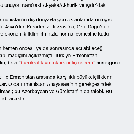
 bulunuyor: Kars’taki Akyaka/Akhurik ve Iğdır’daki
 Ermenistan’ın dış dünyayla gerçek anlamda entegre
ta Asya’dan Karadeniz Havzası’na, Orta Doğu’dan
ve ekonomik ikliminin hızla normalleşmesine katkı
nin hemen öncesi, ya da sonrasında açılabileceği
apılmadığını açıklamıştı. Türkiye-Ermenistan
ıç, bazı “
bürokratik ve teknik çalışmaların
” sürdüğüne
e ile Ermenistan arasında karşılıklı büyükelçiliklerin
l var. O da Ermenistan Anayasası’nın gerekçesindeki
ılması; bu Azerbaycan ve Gürcistan’ın da talebi. Bu
andıracaktır.