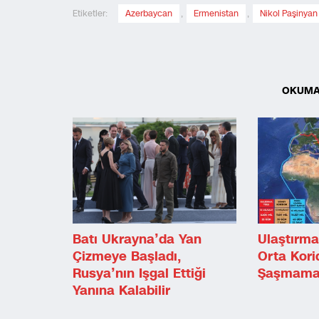
Etiketler:
Azerbaycan
,
Ermenistan
,
Nikol Paşinyan
OKUMA
Batı Ukrayna’da Yan
Ulaştırma
Çizmeye Başladı,
Orta Kori
Rusya’nın Işgal Ettiği
Şaşmama
Yanına Kalabilir