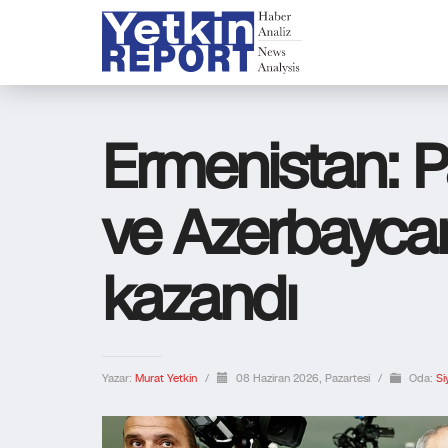
Ermenistan: P
ve Azerbaycan’
kazandı
Yazar:
Murat Yetkin
/
08 Haziran 2026, Pazartesi
/
Oda:
Si