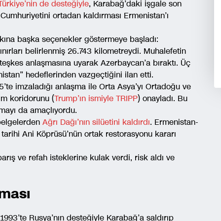
Türkiye’nin de desteğiyle
, Karabağ’daki işgale son
Cumhuriyetini ortadan kaldırması Ermenistan’ı
alkına başka seçenekler göstermeye başladı:
ırları belirlenmiş 26.743 kilometreydi. Muhalefetin
 ateşkes anlaşmasına uyarak Azerbaycan’a bıraktı. Üç
an” hedeflerinden vazgeçtiğini ilan etti.
’te imzaladığı anlaşma ile Orta Asya’yı Ortadoğu ve
m koridorunu (
Trump’ın ismiyle TRIPP
) onayladı. Bu
tmayı da amaçlıyordu.
belgelerden
Ağrı Dağı’nın silüetini kaldırdı
. Ermenistan-
i tarihi Ani Köprüsü’nün ortak restorasyonu kararı
arış ve refah isteklerine kulak verdi, risk aldı ve
lması
1993’te Rusya’nın desteğiyle Karabağ’a saldırıp