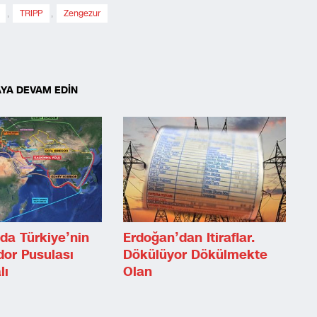
,
TRIPP
,
Zengezur
YA DEVAM EDİN
da Türkiye’nin
Erdoğan’dan Itiraflar.
dor Pusulası
Dökülüyor Dökülmekte
lı
Olan