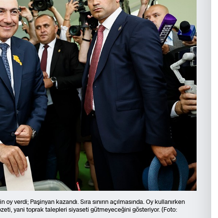
n oy verdi; Paşinyan kazandı. Sıra sınırın açılmasında. Oy kullanırken
ti, yani toprak talepleri siyaseti gütmeyeceğini gösteriyor. (Foto: