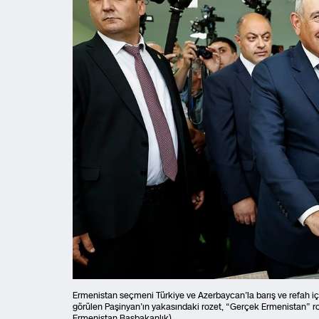
Ermenistan seçmeni Türkiye ve Azerbaycan’la barış ve refah içi
görülen Paşinyan’ın yakasındaki rozet, “Gerçek Ermenistan” roze
Ermenistan Başbakanlık)