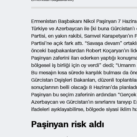
Ermenistan Başbakanı Nikol Paşinyan 7 Haziran’
Türkiye ve Azerbaycan ile (ki buna Gürcistan’
Partisi, en yakın rakibi, Samvel Karapetyan’ın
Partisi’ne açık fark attı. “Savaşa devam” ortakl
önceki başbakanlardan Robert Koçaryan’ın lider
Paşinyan zaferini ilan ederken yaptığı konuşma
bölgesel iş birliği için oy verdi” dedi; “Umarım
Bu mesajın kısa sürede karşılık bulması da ön
Gürcistan Dışişleri Bakanları, düzenli toplantı
sonuçlarının belli olacağı 8 Haziran’da planladı
Paşinyan bu seçim zaferinin ardından “Gerçek E
Azerbaycan ve Gürcistan’ın sınırlarını tanıyıp
ifadeleri ayıklayabilirse, bölgede siyasi iklim h
Paşinyan risk aldı