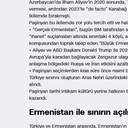
Azerbaycan’da İlham Aliyev’in 2020 sonunda,
vermesi, ardından 2023’te “de facto” Karabağ 
ikilemde bırakmıştı.
Paşinyan bu ikilemde zor yolu tercih etti ve h
• “Gerçek Ermenistan”, bugün BM tarafından sın
“ihanet” suçlamaları altında sınırdaki 4 köyü,
komşusundan toprak talep eden “Büyük Ermenist
• Aliyev ve ABD Başkanı Donald Trump ile 2025
Avrupa’yla karadan bağlayacak Zengezur ulaşı
anlaşma bölgedeki Rusya ve İran etkisini azal
• Paşinyan seçimlerden kısa süre önce resmî 
Türkiye sınırını oluşturan Aras Nehri üzerindek
alındı.
Paşinyan tarihi intikam kültürü yerine halkının b
kazandı.
Ermenistan ile sınırın açı
Türkiye ve Ermenistan arasında, Ermenistan’ın 