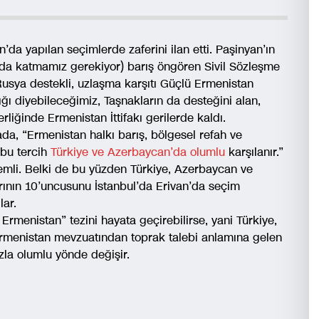
da yapılan seçimlerde zaferini ilan etti. Paşinyan’ın
ı da katmamız gerekiyor) barış öngören Sivil Sözleşme
 Rusya destekli, uzlaşma karşıtı Güçlü Ermenistan
ığı diyebileceğimiz, Taşnakların da desteğini alan,
liğinde Ermenistan İttifakı gerilerde kaldı.
da, “Ermenistan halkı barış, bölgesel refah ve
 bu tercih
Türkiye ve Azerbaycan’da olumlu
karşılanır.”
emli. Belki de bu yüzden Türkiye, Azerbaycan ve
larının 10’uncusunu İstanbul’da Erivan’da seçim
lar.
rmenistan” tezini hayata geçirebilirse, yani Türkiye,
 Ermenistan mevzuatından toprak talebi anlamına gelen
ızla olumlu yönde değişir.