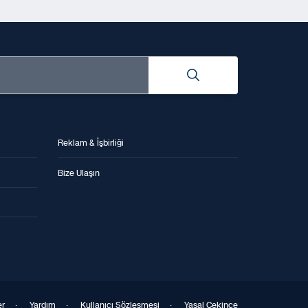
Reklam & İşbirliği
Bize Ulaşın
er
·
Yardım
·
Kullanıcı Sözleşmesi
·
Yasal Çekince