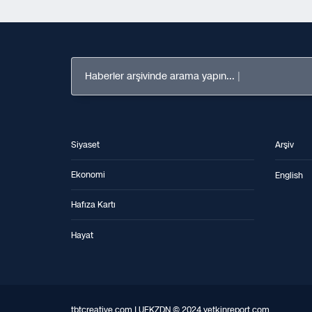
Haberler arşivinde arama yapın...
Siyaset
Arşiv
Ekonomi
English
Hafıza Kartı
Hayat
tbtcreative.com | UFKZDN © 2024 yetkinreport.com