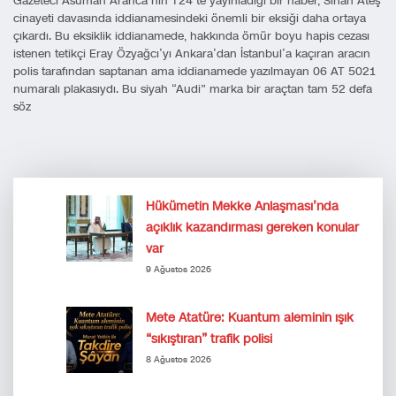
Gazeteci Asuman Aranca’nın T24’te yayınladığı bir haber, Sinan Ateş
cinayeti davasında iddianamesindeki önemli bir eksiği daha ortaya
çıkardı. Bu eksiklik iddianamede, hakkında ömür boyu hapis cezası
istenen tetikçi Eray Özyağcı’yı Ankara’dan İstanbul’a kaçıran aracın
polis tarafından saptanan ama iddianamede yazılmayan 06 AT 5021
numaralı plakasıydı. Bu siyah “Audi” marka bir araçtan tam 52 defa
söz
Hükümetin Mekke Anlaşması’nda
açıklık kazandırması gereken konular
var
9 Ağustos 2026
Mete Atatüre: Kuantum aleminin ışık
“sıkıştıran” trafik polisi
8 Ağustos 2026