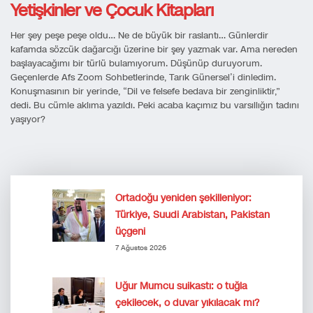
Yetişkinler ve Çocuk Kitapları
Her şey peşe peşe oldu… Ne de büyük bir raslantı… Günlerdir
kafamda sözcük dağarcığı üzerine bir şey yazmak var. Ama nereden
başlayacağımı bir türlü bulamıyorum. Düşünüp duruyorum.
Geçenlerde Afs Zoom Sohbetlerinde, Tarık Günersel’i dinledim.
Konuşmasının bir yerinde, “Dil ve felsefe bedava bir zenginliktir,”
dedi. Bu cümle aklıma yazıldı. Peki acaba kaçımız bu varsıllığın tadını
yaşıyor?
Ortadoğu yeniden şekilleniyor:
Türkiye, Suudi Arabistan, Pakistan
üçgeni
7 Ağustos 2026
Uğur Mumcu suikastı: o tuğla
çekilecek, o duvar yıkılacak mı?