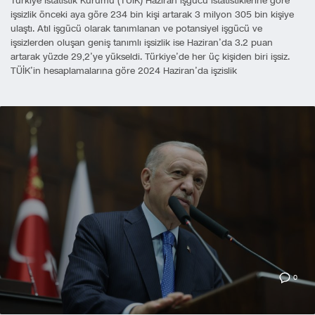
Türkiye İstatistik Kurumu (TÜİK) Haziran işgücü istatistiklerine göre
işsizlik önceki aya göre 234 bin kişi artarak 3 milyon 305 bin kişiye
ulaştı. Atıl işgücü olarak tanımlanan ve potansiyel işgücü ve
işsizlerden oluşan geniş tanımlı işsizlik ise Haziran’da 3.2 puan
artarak yüzde 29,2’ye yükseldi. Türkiye’de her üç kişiden biri işsiz.
TÜİK’in hesaplamalarına göre 2024 Haziran’da işzislik
0