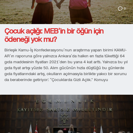
0
Çocuk açlığı: MEB’in bir öğün için
ödeneği yok mu?
Birleşik Kamu-İş Konfederasyonu’nun araştırma yapan birimi KAMU-
AR’ın raporuna göre yalnızca Ankara’da halkın en fazla tükettiği 64
gıda maddesinin fiyatları 2021’den bu yana 4 kat arttı. Yalnızca bu yıl
gıda fiyat artışı yüzde 50. Alım gücünün hızla düştüğü bu günlerde
gıda fiyatlarındaki artış, okulların açılmasıyla birlikte yakıcı bir sorunu
da beraberinde getiriyor: “Çocuklarda Gizli Açlık.” Konuyu