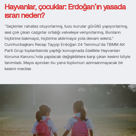
Hayvanlar, çocuklar: Erdoğan’ın yasada
ısrarı neden?
“Seçkinler rahatsız oluyorlarmış, tuzu kurular gürültü yapıyorlarmış,
sesi çok çıkan cazgırlar ortalığı velveleye veriyorlarmış. Bunların
hiçbirine bakmayız, hiçbirine aldırmayız yola devam ederiz.”
Cumhurbaşkanı Recep Tayyip Erdoğan 24 Temmuz’da TBMM AK
Parti Grup toplantısında yaptığı konuşmada özellikle Hayvanları
Koruma Kanunu’nda yapılacak değişikliklere karşı çıkan kesimi böyle
tanımladı. Mayıs ayından bu yana toplumun azımsanmayacak bir
kesimi meclise