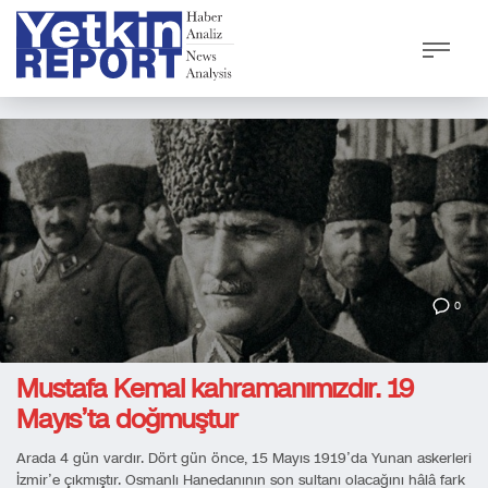
0
Mustafa Kemal kahramanımızdır. 19
Mayıs’ta doğmuştur
Arada 4 gün vardır. Dört gün önce, 15 Mayıs 1919’da Yunan askerleri
İzmir’e çıkmıştır. Osmanlı Hanedanının son sultanı olacağını hâlâ fark