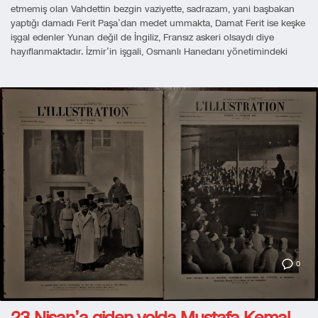
etmemiş olan Vahdettin bezgin vaziyette, sadrazam, yani başbakan
yaptığı damadı Ferit Paşa’dan medet ummakta, Damat Ferit ise keşke
işgal edenler Yunan değil de İngiliz, Fransız askeri olsaydı diye
hayıflanmaktadır. İzmir’in işgali, Osmanlı Hanedanı yönetimindeki
0