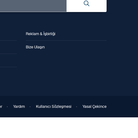
Reklam & İşbirliği
Bize Ulaşın
er
·
Yardım
·
Kullanıcı Sözleşmesi
·
Yasal Çekince