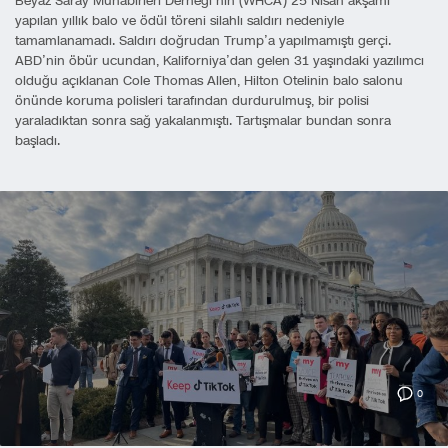
Beyaz Saray Muhabirleri Derneği’nin (WHCA) 25 Nisan akşamı
yapılan yıllık balo ve ödül töreni silahlı saldırı nedeniyle
tamamlanamadı. Saldırı doğrudan Trump’a yapılmamıştı gerçi.
ABD’nin öbür ucundan, Kaliforniya’dan gelen 31 yaşındaki yazılımcı
olduğu açıklanan Cole Thomas Allen, Hilton Otelinin balo salonu
önünde koruma polisleri tarafından durdurulmuş, bir polisi
yaraladıktan sonra sağ yakalanmıştı. Tartışmalar bundan sonra
başladı.
0