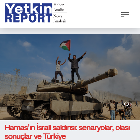
0
Hamas’ın İsrail saldırısı: senaryolar, olası
sonuçlar ve Türkiye