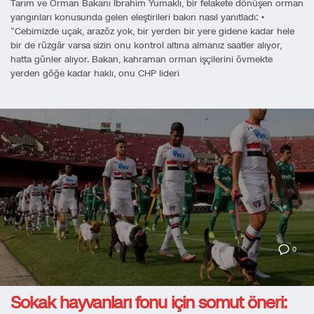
Tarım ve Orman Bakanı İbrahim Yumaklı, bir felakete dönüşen orman
yangınları konusunda gelen eleştirileri bakın nasıl yanıtladı: •
“Cebimizde uçak, arazöz yok, bir yerden bir yere gidene kadar hele
bir de rüzgâr varsa sizin onu kontrol altına almanız saatler alıyor,
hatta günler alıyor. Bakan, kahraman orman işçilerini övmekte
yerden göğe kadar haklı, onu CHP lideri
0
Sokak hayvanları fonu için somut öneri: