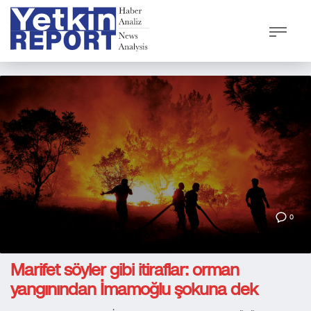
0
Marifet söyler gibi itiraflar: orman
yangınından İmamoğlu şokuna dek